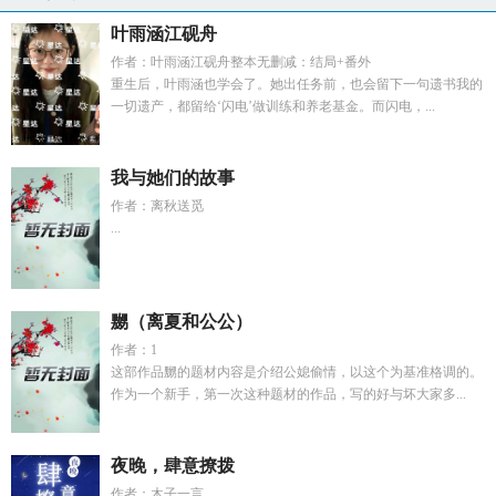
叶雨涵江砚舟
作者：叶雨涵江砚舟整本无删减：结局+番外
重生后，叶雨涵也学会了。她出任务前，也会留下一句遗书我的
一切遗产，都留给‘闪电’做训练和养老基金。而闪电，...
我与她们的故事
作者：离秋送觅
...
嬲（离夏和公公）
作者：1
这部作品嬲的题材内容是介绍公媳偷情，以这个为基准格调的。
作为一个新手，第一次这种题材的作品，写的好与坏大家多...
夜晚，肆意撩拨
作者：木子一言