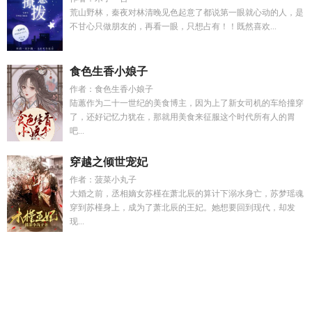
荒山野林，秦夜对林清晚见色起意了都说第一眼就心动的人，是
不甘心只做朋友的，再看一眼，只想占有！！既然喜欢...
食色生香小娘子
作者：食色生香小娘子
陆蕙作为二十一世纪的美食博主，因为上了新女司机的车给撞穿
了，还好记忆力犹在，那就用美食来征服这个时代所有人的胃
吧...
穿越之倾世宠妃
作者：菠菜小丸子
大婚之前，丞相嫡女苏槿在萧北辰的算计下溺水身亡，苏梦瑶魂
穿到苏槿身上，成为了萧北辰的王妃。她想要回到现代，却发
现...
爱恋旧事
网球王子第一部越前龙马最吃力的一站
姜舒玥
我和
天道有仇短剧
萤火星球
廉颇史记原文及翻译
姜月祁宴礼
沈
凌薇江洵
塞维埃和塞德里克的故事
天灾种田记
电竞大佬竟然
是女生
姜疏月
寻木之旅门店地址在哪里
江洵沈凌微
江峋沈