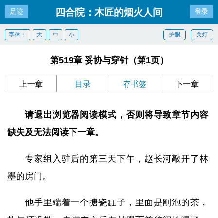
四合院：木匠的烟火人间
足迹
登录
字体：
大
中
小
护眼
关灯
第519章 妥协与穿针（第1页）
上一章
目录
存书签
下一章
请退出浏览器阅读模式，否则将导致章节内容
缺失及无法阅读下一章。
专家组入驻后的第三天下午，赵长河敲开了林
墨的房门。
他手里端着一个搪瓷缸子，里面是刚泡的茶，