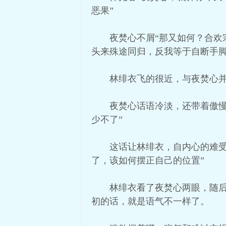
恶果”
夜焚心不屑“那又如何？合
头来殊途同归，反我等于自断手脚
林绯衣飞的很近，与夜焚心并
夜焚心话语冷淡，还带着傲
少不了”
这话让林绯衣，自内心的难
了，该如何摆正自己的位置”
林绯衣看了夜焚心两眼，随后
初的话，就是语气不一样了。