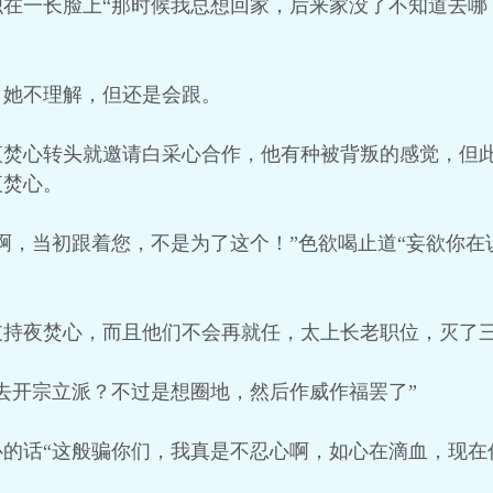
织在一长脸上“那时候我总想回家，后来家没了不知道去哪
，她不理解，但还是会跟。
夜焚心转头就邀请白采心合作，他有种被背叛的感觉，但
夜焚心。
啊，当初跟着您，不是为了这个！”色欲喝止道“妄欲你
支持夜焚心，而且他们不会再就任，太上长老职位，灭了
去开宗立派？不过是想圈地，然后作威作福罢了”
心的话“这般骗你们，我真是不忍心啊，如心在滴血，现在