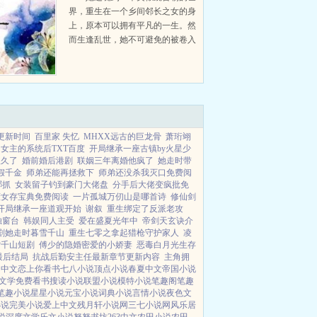
界，重生在一个乡间邻长之女的身
上，原本可以拥有平凡的一生。然
而生逢乱世，她不可避免的被卷入
一场纷争中。金戈铁马的王朝末
年，女人视如附属的年代，一个叫
张曦君的现...
更新时间
百里家 失忆
MHXX远古的巨龙骨
萧珩翊
女主的系统后TXT百度
开局继承一座古镇by火星少
很久了
婚前婚后港剧
联姻三年离婚他疯了
她走时带
假千金
师弟还能再拯救下
师弟还没杀我灭口免费阅
哪抓
女装留子钓到豪门大佬盘
分手后大佬变疯批免
庶女存宝典免费阅读
一片孤城万仞山是哪首诗
修仙剑
开局继承一座道观开始
谢叙
重生绑定了反派老攻
独窗台
韩娱同人主受
爱在盛夏光年中
帝剑天玄诀介
剧她走时暮雪千山
重生七零之拿起猎枪守护家人
凌
雪千山短剧
傅少的隐婚密爱的小娇妻
恶毒白月光生存
最后结局
抗战后勤安主任最新章节更新内容
主角拥
四中文
恋上你看书
七八小说
顶点小说
春夏中文
帝国小说
文学
免费看书
搜读小说
联盟小说
模特小说
笔趣阁
笔趣
笔趣小说
星星小说
元宝小说
词典小说
言情小说
夜色文
小说
完美小说
爱上中文
残月轩小说网
三七小说网
风乐居