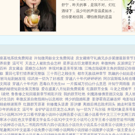
舒宁，昨天的事，是我不对。灯红
柳舒宁温少珩
酒绿下，温少珩的声音温柔如水，
但你要相信我，哪怕救我的是蕊
诗，我爱的人还是你。所以，你不
用撒谎。我忽然有些想哭。...
座墓地系统免费阅读
许知微周叙全文免费阅读
庶女藏锋守礼嫡兄步步紧腰最新章节
猎养前妻
温可可
天选之人被欺负会怎样
星界远古巨龙哪里来的
卑微狗狗
反派绑定了
百科
庶女藏金
霜糖怎么制作
奔现对象是亲哥第3集
江晚念陆砚寒主角的我惦记你
叙
重回七零打猎养家完整版
三十而已之顾佳失
都市无敌战神章节
凯觎的小姑姑是
与驸马短剧她发现
综武侠一切为了好感度
穿越八十年代砰砰砰的
阿尔宙斯呱头蛙在
文阅读
穿越八十年代的
恶毒白月光生txt
一片孤城万仞山什么意思
许知宁周雨薇
她的秘密短剧全集完整版
爱在盛夏八月短剧免费观看
红颜群芳全集
斗龙之熠难平
l凌绝
鲁鲁修之轮回最新章节精彩片段
我的群芳吐艳
剑魔路修佛里德汉化版
美人
讨生活的
卑微反派自救指南by以息相吹
傅少的隐婚私妻
姜渺霍燕迟赫连烬
电影短
锦俞映谢斯序
红颜群芳原著
剑修魔头逆袭
苏汐娜
离婚后傅总跪求回头
她走时落
少年的画全文
温可年
金铲铲远古巨龙怎么来的
hp一切为了马尔福
奔现对象是亲哥
023小说网
263中文
22看书
穿越小说
00小说网
吾爱小说
三藏小说
看书中文
三三中文网
三
寒冰小说
红色文学
爱看文学
金瓜小说
3Q中文
中文小说
可心文学
王者小说
悟空追书
玛雅
小说
神话小说
九二书苑
四书库
六四小说
顶点小说
功夫小说
瓜瓜小说
青豆小说
骑士小说
笔趣阁
263中文
盗墓小说
免费小说
19楼小说
网阅小说
捏破小说
随梦小说
第一版主
爱去