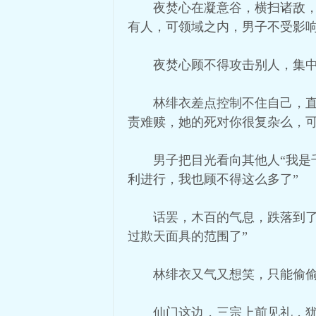
夜焚心在凝意谷，横扫诸敌
有人，可领域之内，男子不受影
夜焚心顾不得攻击别人，集
林绯衣差点控制不住自己，
责难赎，她的死对你很复杂么，可
男子把目光看向其他人“我
利进行，我也顾不得这么多了”
话罢，木百的气息，跌落到
过欺天面具的范围了”
林绯衣又气又想笑，只能偷
仙门这边，三宗上前见礼，