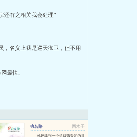
宗还有之相关我会处理”
员，名义上我是巡天御卫，但不用
全网最快。
功名路
西木子
她还魂到一个类似魏晋朝的世