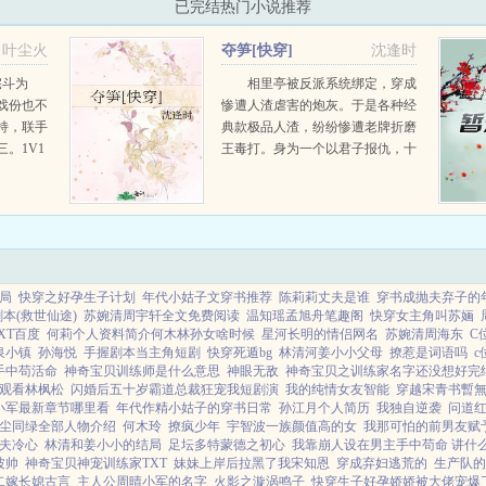
已完结热门小说推荐
叶尘火
夺笋[快穿]
沈逢时
宅斗为
相里亭被反派系统绑定，穿成
戏份也不
惨遭人渣虐害的炮灰。于是各种经
持，联手
典款极品人渣，纷纷惨遭老牌折磨
。1V1
王毒打。身为一个以君子报仇，十
很宠女
秒太晚为人生格言的混邪乐子人，
相里亭对这份专业对口的工作非常
满意。这...
局
快穿之好孕生子计划
年代小姑子文穿书推荐
陈莉莉丈夫是谁
穿书成抛夫弃子的
本(救世仙途)
苏婉清周宇轩全文免费阅读
温知瑶孟旭舟笔趣阁
快穿女主角叫苏婳
XT百度
何莉个人资料简介何木林孙女啥时候
星河长明的情侣网名
苏婉清周海东
C
泉小镇
孙海悦
手握剧本当主角短剧
快穿死遁bg
林清河姜小小父母
撩惹是词语吗
手中苟活命
神奇宝贝训练师是什么意思
神眼无敌
神奇宝贝之训练家名字还没想好完
观看林枫松
闪婚后五十岁霸道总裁狂宠我短剧演
我的纯情女友智能
穿越宋青书暫
小军最新章节哪里看
年代作精小姑子的穿书日常
孙江月个人简历
我独自逆袭
问道
尘同绿全部人物介绍
何木玲
撩疯少年
宇智波一族颜值高的女
我那可怕的前男友赋
夫冷心
林清和姜小小的结局
足坛多特蒙德之初心
我靠崩人设在男主手中苟命 讲什
波帅
神奇宝贝神宠训练家TXT
妹妹上岸后拉黑了我宋知恩
穿成弃妇逃荒的
生产队的
二嫁长媳古言
主人公周晴小军的名字
火影之漩涡鸣子
快穿生子好孕娇娇被大佬宠爆