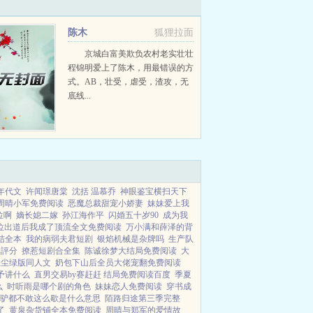
陈木
狐狸拉面
京城白富美欺负农村老实壮壮
程锦明爱上了陈木，用最错误的方
式。AB，壮受，虐受，渣攻，无
底线...
年代文
许闻璟唐棠
沈括 温慕乔
神眼鉴宝横扫天下
周晴小军免费阅读
恶魔总裁甜宠小娇妻
妹妹爱上我
位啊
嫡长媳二嫁
孙江海作平
闪婚五十岁90
成为我
c位出道后我成了顶流全文免费阅读
万小满和薛泽的背
结全本
我的病弱夫君短剧
银焰机械是杂牌吗
生产队
無評分
撩惹短剧合全集
陈诚徐梦大结局免费阅读
大
红尘绿版同人文
奶包下山后全员大佬宠翻免费阅读
予讲什么
直男交易by赛赶赶 结局免费阅读百度
季夏
么
时听雨是哪个剧的角色
妹妹恋人免费阅读
穿书成
驴都不敢这么歇是什么意思
陌路归途第三季完整
了
黄泉杂货铺全本免费阅读
周晴与郑军的爱情故