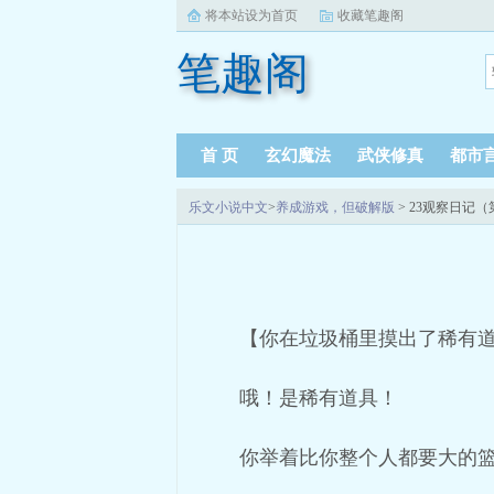
将本站设为首页
收藏笔趣阁
笔趣阁
首 页
玄幻魔法
武侠修真
都市
乐文小说中文
>
养成游戏，但破解版
> 23观察日记（
【你在垃圾桶里摸出了稀有
哦！是稀有道具！
你举着比你整个人都要大的