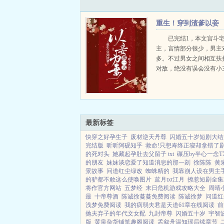
重生！穿到渣爹以妾
为妻那一天！
已完结1，本文宫斗
主，言情部分很少，男主
多。不过男女之间相互扶
对敌，绝没有误会没有小三
双洁，女强男更强，男主
主。2，架...
最新标签
快穿之好孕生子
废材逆天丹尊
闪婚五十岁短剧大结
完结版
昕昕阿砚知乎
救命!只想寿终正寝却拿错了剧
的死对头
她藏起孕肚去父留子 txt
碾压by半心一念T
的朋友
妹妹谈恋爱了知道消息的那一刻
徐陈陈
黄
景故事
问道红尘绿改
蜘蛛精的
我靠崩人设在男主
的驴都不敢这么使唤图片
蓝月txt江月
撩惹短剧全集
将作官方网站
五梦经
末日危机游戏攻略大全
周晴
最
十帝尊酒
陈诚徐蔓蔓免费阅读
陈诚徐梦
问道红
浅梦免费阅读
我的病弱夫君是天道61章在线阅读
前
抛夫弃子的年代文女配
九封帝尊
闪婚五十岁
宇智
版
黄泉杂货铺笔趣阁阅读
孟叙舟温知瑶后续章节