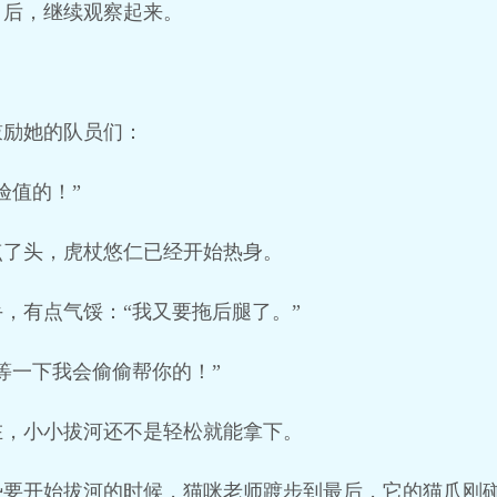
】后，继续观察起来。
鼓励她的队员们：
验值的！”
点了头，虎杖悠仁已经开始热身。
，有点气馁：“我又要拖后腿了。”
等一下我会偷偷帮你的！”
在，小小拔河还不是轻松就能拿下。
势要开始拔河的时候，猫咪老师踱步到最后，它的猫爪刚