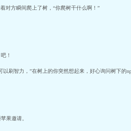
看着对方瞬间爬上了树，“你爬树干什么啊！”
了吧！
可以刷智力，”在树上的你突然想起来，好心询问树下的np
砸苹果邀请。