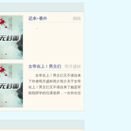
迟来+番外
隰植
...
女帝在上！男主们
明月盛杯
又不请自来了+番外
女帝在上！男主们又不请自来
了作者明月盛杯简介简介关于女帝
在上！男主们又不请自来了她是军
校指挥学的任课老师，一次外出任
务，一场同归于尽，她穿越了，化
身为芸神国嗜血残暴的皇太女。她
身居高位却修炼禁术，豢养私兵，
广布情报网。目标有...