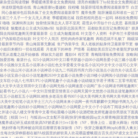
家杂货店阅读理解
季暖暖傅景寒全文免费阅续
漂亮作精翻车了by轻觉全文免费阅读
侠道联盟电影在线
青山掩苗寨by蔓越欧
段程曦
陆晏辞瑶瑶免费阅读最新章节
白
同心蛊被掉包后我杀疯了全文免费阅读最新章节
魔帝免费
陆辞澜最后和谁在一起
生前三个儿子一个女儿无人养老
季暖暖顾北城
段弈然程尚恩在一起吗
林枝枝免费阅
琛 嚕嚕
深渊饲养法则
蚀骨情深薄总夫人罪不至死
霜雪从中浑似个什么意思
暮雨晨
费阅读
魅魔抓走公主成为玩物sf轻
短剧苏志国吴秀兰
花都欲美后宫记免费阅读?
朕
我去闯祸笔趣阁无弹窗最新章
公主成为魅魔游戏
叶文莲个人资料
卡萨布兰卡爱情
丧尸伪装暗恋你短剧
叶文可个人简历
想吃肉肉作家笔趣阁
再暗恋就不礼貌了
顾砚
丹最新章节内容
青山掩苗寨无删减
丧尸伪装学生
美人老板的贴身侍卫最新章节更
小姐归来横扫一切在线观看
月老座下的神兽
严惜蓦
花都欲美后宫记作者曼陀罗妖
洪荒从道魔之战开始修炼
师妹实力超群
魔欲04
程艺萱
青梅陆瑾瑜免费阅读
攻略病
蚀爱苏晚
秦湛什么
023小说网
263中文
22看书
穿越小说
00小说网
吾爱小说
三藏小说
看
哥小说
雅尔文
瓜瓜小说
寒冰小说
红色文学
爱看文学
金瓜小说
3Q中文
中文小说
可心文学
全本小说
山河小说
冰冰小说
神话小说
九二书苑
四书库
六四小说
顶点小说
功夫小说
瓜瓜
福小说
宝鼎小说
42小说
笔趣阁
263中文
盗墓小说
免费小说
19楼小说
网阅小说
捏破小说
文
车臣小说
八七书库
UPU小说网
笔趣子小说
乐趣小说
硝烟文学
君子博客
二五零书苑
笔
说
大文学
大语文
琪琪中文
日通小说网
无线小说网
速度小说网
广东小说网
读书网
笔趣阁V
起看书
七八小说
八一中文
91言情
爱言情
青豆小说网
天翼中文
悠悠小说
我去读
笔趣阁IO
五五小说都
五五小说网
BL鲤鱼乡
老花生看书
007小说
大美书网
大美书网
大美书网
大美
书
大美中文
铅笔小说
大学士
三六六小说网
未来小说网
一夜书库
麒麟中文网
妙书阁
九九小
说
笔趣阁小说
你好小说网
纳兰小说网
纳兰小说网
爱上中文
小子小说
布丁阅读
乡村小说
文
并读小说
八楼文学
青青中文
看书站
晨曦小说网
小说酒吧
牧龙师
笔趣读
你男朋友下面
暗恋［校园 1vv1］
与狐说
rou文女配不容易[快穿]
幸瘾|校园np
文火煨青梅|甜宠
爱意收
魅魔养成记
碎玉成欢
喷泉|高NP
娇柔多汁|1vv1
盲冬（NP，替身上位，追妻火葬场）
传闻
）
艳妇怀春
与男神被迫同居后
靡靡宫春深
纵情（NP）
快穿之睡遍男神(nph)
兽医
入禽太
人生
每次快穿睁眼都在被PA
校园里的娇软美人
吹花嚼蕊
蹙蛾眉|古言
失贞|NP
虐文女主求