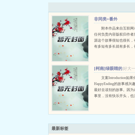
非同类+番外
附本作品来自互联网
任何负责内容版权归作者所
源这个故事很短也很长，
有多短有多长就有多长，
阿，不废话了。在很久很
一只瘦小的小猫，发情期
开始找合适的雌□配。可是.
[柯南]绿眼睛的
好大
埃尔莉
文案Introduction如
HappyEnding的故事感
最好去读别的故事。因为
事里，没有快乐开头，也
的结局，就算是过程中也
乐的事。你只会看到不幸
绝望，里面的每个人...
最新标签