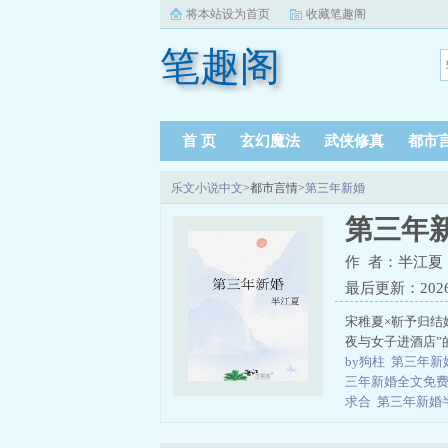
将本站设为首页
收藏笔趣阁
笔趣阁
首 页
玄幻魔法
武侠修真
都市
乐文小说中文
>都市言情>
第三年新婚
第三年
作 者：半江夏
最后更新：2026-0
宋稚夏×靳予归结
夜与女子进酒店”
by狗柱
第三年新
三年新婚全文免
求合
第三年新婚