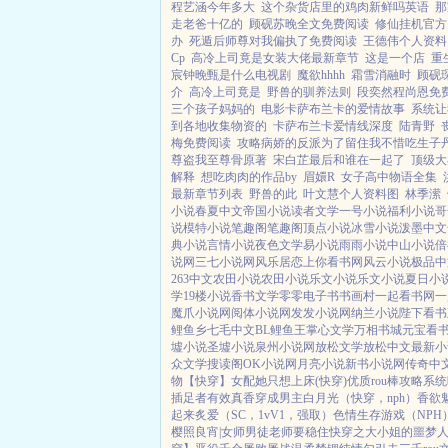
程艺涵今年多大
这个杂货店里的鸡肉新鲜吗英语
那
走老爸十亿的
顾砚苏晚全文免费阅读
修仙挂机官方
办
死遁后师尊对我偏执了免费阅读
王德伟个人资料
Cp
高冷上司竟是女装大佬最新章节
这是一个店
重
宸钟晚甄是什么电视剧
魔欲hhhh
霜雪消融时
顾砚
介
高冷上司竟是
野兽的驯养法则
段奕然程尚恩免
三个孩子妈妈的
电影卡萨布兰卡的爱情故事
系统让
到各地收集物资的
卡萨布兰卡爱情线深度
陆青野
梅免费阅读
攻略病娇的反派为了留住我不惜吃生子
尊盗我至尊骨原著
宋白芷最后和谁在一起了
顶级大
解释
想吃肉肉的作品by
眉嬛R
女子高中物语全集
最新章节列表
野兽的此
叶文慧个人资料图
林季潆
小说
春夏中文
帝国小说
读者文学
一号小说
福利小说
哥
说
模特小说
笔趣阁
笔趣阁
顶点小说
冰雪小说
泼墨中文
典小说
言情小说
夜色文学
易小说
雨雨小说
中山小说
倍
说网
三七小说网
风乐居
恋上你看书网
风云小说
极品中
263中文
农田小说
农田小说
乐文小说
乐文小说
夏日小
学
19楼小说
香书文学
零零电子书
书画村
一起看书网
一
魔爪小说网
阅体小说网
发发小说网
纳兰小说
陛下看书
鲤鱼乡
七毛中文
BL鲤鱼王
掌心文学
万相书城
元宝看
墟小说
圣墟小说
泉州小说网
放松文学
放松中文
最新小
众文学
搜读阁
OK小说网
月亮小说
新书小说网
传奇中
物【快穿】
女配她只想上床(快穿)
优质rou棒攻略系统
插足者
有效真香
穿成男主白月光（快穿，nph）
香欲
起来
炙爱（SC，1vV1，强取）
色情生存游戏（NPH
樱照良宵|女师男徒
老师要稳住
快穿之大小姐的噩梦