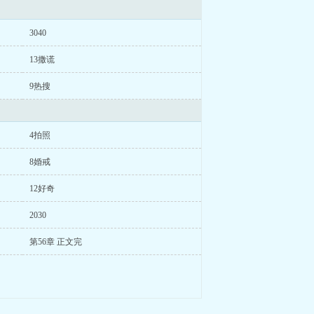
3040
13撒谎
9热搜
4拍照
8婚戒
12好奇
2030
第56章 正文完