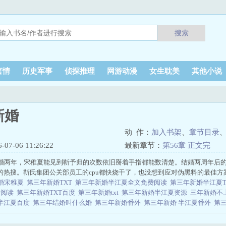
搜索
言情
历史军事
侦探推理
网游动漫
女生耽美
其他小说
新婚
动 作：
加入书架
、
章节目录
7-06 11:26:22
最新章节：
第56章 正文完
婚两年，宋稚夏能见到靳予归的次数依旧掰着手指都能数清楚。结婚两周年后的
的热搜。靳氏集团公关部员工的cpu都快烧干了，也没想到应对伪黑料的最佳方
婚宋稚夏
第三年新婚TXT
第三年新婚半江夏全文免费阅读
第三年新婚半江夏T
费阅读
第三年新婚TXT百度
第三年新婚txt
第三年新婚半江夏资源
三年新婚不
半江夏百度
第三年结婚叫什么婚
第三年新婚番外
第三年新婚 半江夏番外
第