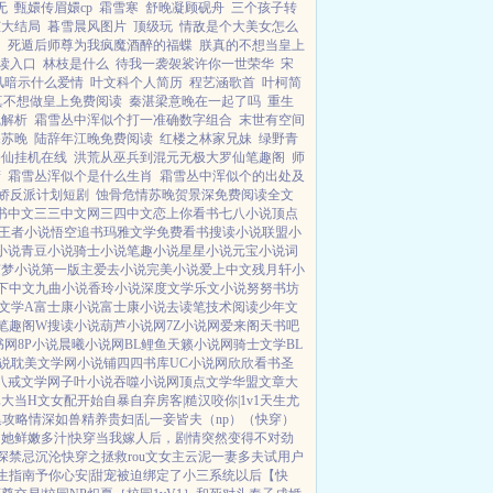
无
甄嬛传眉嬛cp
霜雪寒
舒晚凝顾砚舟
三个孩子转
芷大结局
暮雪晨风图片
顶级玩
情敌是个大美女怎么
了
死遁后师尊为我疯魔酒醉的福蝶
朕真的不想当皇上
读入口
林枝是什么
待我一袭袈裟许你一世荣华
宋
风暗示什么爱情
叶文科个人简历
程艺涵歌首
叶柯简
真不想做皇上免费阅读
秦湛梁意晚在一起了吗
重生
线解析
霜雪丛中浑似个打一准确数字组合
末世有空间
深苏晚
陆辞年江晚免费阅读
红楼之林家兄妹
绿野青
修仙挂机在线
洪荒从巫兵到混元无极大罗仙笔趣阁
师
精
霜雪丛浑似个是什么生肖
霜雪丛中浑似个的出处及
娇反派计划短剧
蚀骨危情苏晚贺景深免费阅读全文
书中文
三三中文网
三四中文
恋上你看书
七八小说
顶点
王者小说
悟空追书
玛雅文学
免费看书
搜读小说
联盟小
小说
青豆小说
骑士小说
笔趣小说
星星小说
元宝小说
词
随梦小说
第一版主
爱去小说
完美小说
爱上中文
残月轩小
下中文
九曲小说
香玲小说
深度文学
乐文小说
努努书坊
文学A
富士康小说
富士康小说
去读笔
技术阅读
少年文
笔趣阁W
搜读小说
葫芦小说网
7Z小说网
爱来阁
天书吧
书网
8P小说
晨曦小说网
BL鲤鱼
天籁小说网
骑士文学
BL
说
耽美文学网
小说铺
四四书库
UC小说网
欣欣看书
圣
八戒文学网
子叶小说
吞噬小说网
顶点文学
华盟文章
大
真大
当H文女配开始自暴自弃
房客|糙汉
咬你|1v1
天生尤
集攻略
情深如兽
精养贵妇|乱
一妾皆夫（np）
（快穿）
她鲜嫩多汁|快穿
当我嫁人后，剧情突然变得不对劲
深
禁忌沉沦
快穿之拯救rou文女主
云泥
一妻多夫试用户
生指南
予你心安|甜宠
被迫绑定了小三系统以后【快