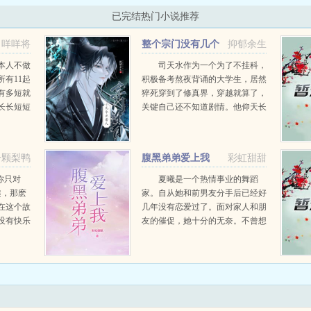
已完结热门小说推荐
咩咩将
整个宗门没有几个
抑郁余生
正常人
本人不做
司天水作为一个为了不挂科，
有11起
积极备考熬夜背诵的大学生，居然
有多短就
猝死穿到了修真界，穿越就算了，
长长短短
关键自己还不知道剧情。他仰天长
久以前有
啸这不公平，为什么别人穿越什么
到了小猫
都知道，就他什么都不知道。并且
..
他悲催的发现，他是什么富灵之
一颗梨鸭
腹黑弟弟爱上我
彩虹甜甜
体，掉的眼泪要是三秒内没有...
果你只对
夏曦是一个热情事业的舞蹈
兴趣，那麽
家。自从她和前男友分手后已经好
在这个故
几年没有恋爱过了。面对家人和朋
没有快乐
友的催促，她十分的无奈。不曾想
鲜少有快
一次意外的邂逅，第一次她有想恋
，悲惨和
爱的感觉。只可惜对方是比她小六
岁的弟弟。弟弟虽然年纪小却依然
很成熟。弟弟的猛烈进攻让她瞬...