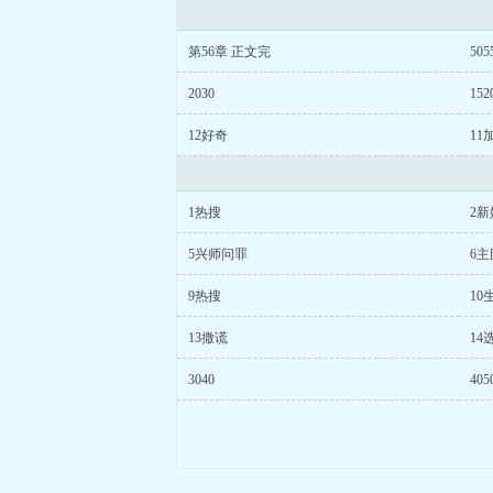
第56章 正文完
505
2030
152
12好奇
11
1热搜
2
5兴师问罪
6主
9热搜
10
13撒谎
14
3040
405