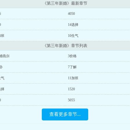
《第三年新婚》最新章节
5
4050
0
14选择
加班
10生气
《第三年新婚》章节列表
新婚燕尔
3价格
卧
7了解
生气
11加班
选择
1520
0
5055
查看更多章节...