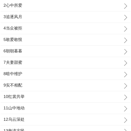
2心中所爱
3追逐风月
4当众被拒
5敢爱敢恨
6朝朝暮暮
7夫妻甜蜜
8暗中维护
9实不相配
10红裳共举
11山中地动
12乌云深处
13救济灾民