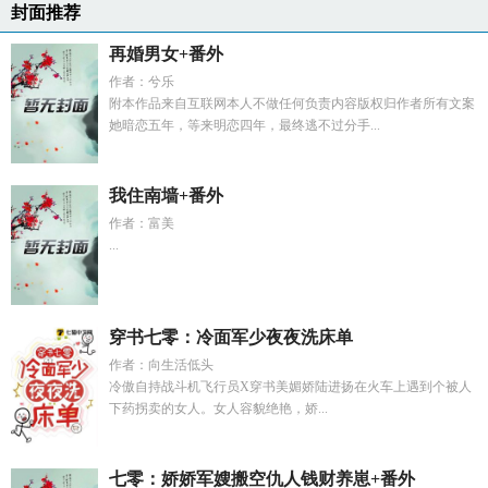
封面推荐
再婚男女+番外
作者：兮乐
附本作品来自互联网本人不做任何负责内容版权归作者所有文案
她暗恋五年，等来明恋四年，最终逃不过分手...
我住南墙+番外
作者：富美
...
穿书七零：冷面军少夜夜洗床单
作者：向生活低头
冷傲自持战斗机飞行员X穿书美媚娇陆进扬在火车上遇到个被人
下药拐卖的女人。女人容貌绝艳，娇...
七零：娇娇军嫂搬空仇人钱财养崽+番外