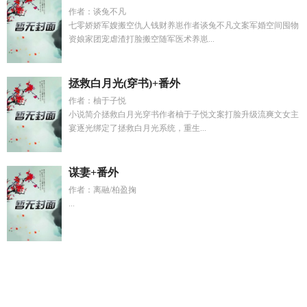
作者：谈兔不凡
七零娇娇军嫂搬空仇人钱财养崽作者谈兔不凡文案军婚空间囤物
资娘家团宠虐渣打脸搬空随军医术养崽...
拯救白月光(穿书)+番外
作者：柚于子悦
小说简介拯救白月光穿书作者柚于子悦文案打脸升级流爽文女主
宴逐光绑定了拯救白月光系统，重生...
谋妻+番外
作者：离融/柏盈掬
...
被全世界抛弃后他救我出深渊
陆景深知意全文免费阅读
皇上
变成猫后团宠
妈妈的男朋友ID中字妈妈是谁演的
今天也没变
成玩偶呢免费阅读结局好吗
宫少宠妻太凶猛全文免费阅读作者