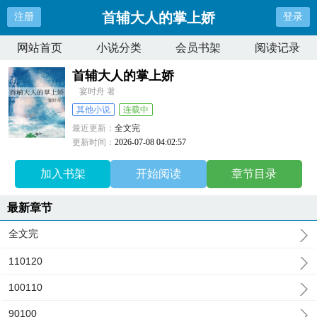
首辅大人的掌上娇
注册
登录
网站首页
小说分类
会员书架
阅读记录
首辅大人的掌上娇
宴时舟 著
其他小说
连载中
最近更新：
全文完
更新时间：
2026-07-08 04:02:57
加入书架
开始阅读
章节目录
最新章节
全文完
110120
100110
90100