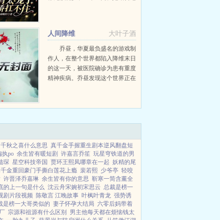
些，在加上自己看的小说，开始了
疯狂的囤货的旅程。这天，姜安夏
照常出门吃早餐，却被跳楼自杀的
人间降维
大叶子酒
人给砸死了，等再醒过来就到...
乔昼，华夏最负盛名的游戏制
作人，在整个世界都陷入降维末日
的这一天，被医院确诊为患有重度
精神疾病。乔昼发现这个世界正在
降维，是因为从门外走进来给他下
诊断单的医生，是个像素小人。乔
昼耿直地指出医生，你变成像素小
人...
千秋之喜什么意思
真千金手握重生剧本逆风翻盘短
执po
余生皆有暖短剧
许嘉言乔笙
玩星穹铁道的男
陆琛
星空科技帝国
贾环王熙凤哪章在一起
妖精的尾
真千金重回豪门手撕白莲花上瘾
裴若熙
少爷亭
轻咬
后
许晋泽乔嘉琳
余生皆有你的意思
靳寒一简含薰全
底的上一句是什么
沈云舟宋婉初宋思云
总裁是榜一
视剧片段视频
陈敬言 江晚故事
叶枫叶青龙
强势诱
裁是榜一大哥类似的
妻子怀孕大结局
六零后妈带着
厂
宗源和祖源有什么区别
男主他每天都在烦恼钱太