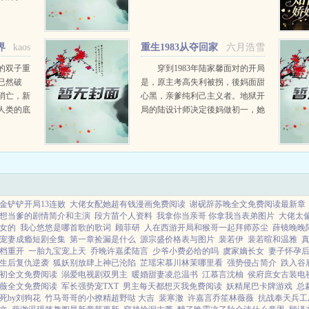
我不仅要
军，不仅
橙。一个
界
kaos
重生1983从夺回家
六月浩雪
...
産开始
的双子重
穿到1983年陆家馨面对的开局
已然破
是，原主考高失利被拐，後妈面甜
消亡，新
心黑，亲爹纯利己主义者。地狱开
人类的底
局的陆设计师决定後妈做初一，她
丶会迷
做十五！亲爹不做人，她教他做
伐，而神
人！大学还要继续上，听说八十年
文明的发
代的港大含金量不错，她挥挥衣
袖...
金铲铲开局13连败
大佬女配她超有钱漫画免费阅读
谢砚辞苏晚全文免费阅读最新章
想当爹的剧情简介和主演
段方苗个人资料
我拿你当亲哥 你拿我当表弟图片
大佬太偏
女的
我心悠悠是哪首歌的歌词
顾菲研
人在西游开局和猴哥一起拜师苏尘
薛镜晚晚
宠妻成瘾短剧全集
第一章捡漏是什么
源宗盛价格表与图片
裴若伊
裴若暄和温雅
档重开
一胎九宝宠上天
乔晚许嘉柔陆言
少爷小费必给的吗
虞家嫡长女
妻子怀孕
生后复仇逆袭
狐妖别放肆上神已沦陷
芷瑶宋慕川林茉哪里看
强势侵占简介
跌入谷
初全文免费阅读
溺爱电视剧双男主
暖婚甜妻凌总温书
江慕言沈柚
侯府庶女古装电
薇全文免费阅读
军长强势宠TXT
男主每天都想灭我免费阅读
妖精尾巴卡牌游戏
总
死by刘狗花
竹马哥哥的小撩精超野哒 大吉
裴寒澈
许嘉言乔笙林薇薇
抗战奉天兵工