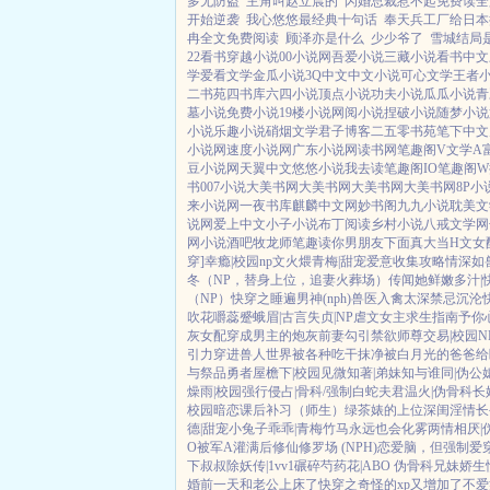
多无防盗
主角叫赵立晨的
闪婚总裁惹不起免费读全
开始逆袭
我心悠悠最经典十句话
奉天兵工厂给日本
冉全文免费阅读
顾泽亦是什么
少少爷了
雪城结局
22看书
穿越小说
00小说网
吾爱小说
三藏小说
看书中文
学
爱看文学
金瓜小说
3Q中文
中文小说
可心文学
王者
二书苑
四书库
六四小说
顶点小说
功夫小说
瓜瓜小说
青
墓小说
免费小说
19楼小说
网阅小说
捏破小说
随梦小说
小说
乐趣小说
硝烟文学
君子博客
二五零书苑
笔下中文
小说网
速度小说网
广东小说网
读书网
笔趣阁V
文学A
豆小说网
天翼中文
悠悠小说
我去读
笔趣阁IO
笔趣阁W
书
007小说
大美书网
大美书网
大美书网
大美书网
8P小
来小说网
一夜书库
麒麟中文网
妙书阁
九九小说
耽美文
说网
爱上中文
小子小说
布丁阅读
乡村小说
八戒文学网
网
小说酒吧
牧龙师
笔趣读
你男朋友下面真大
当H文女
穿]
幸瘾|校园np
文火煨青梅|甜宠
爱意收集攻略
情深如
冬（NP，替身上位，追妻火葬场）
传闻她鲜嫩多汁|
（NP）
快穿之睡遍男神(nph)
兽医
入禽太深
禁忌沉沦
吹花嚼蕊
蹙蛾眉|古言
失贞|NP
虐文女主求生指南
予你
灰女配
穿成男主的炮灰前妻
勾引禁欲师尊
交易|校园N
引力
穿进兽人世界被各种吃干抹净
被白月光的爸爸给
与祭品勇者
屋檐下|校园
见微知著|弟妹
知与谁同|伪公
燥雨|校园
强行侵占|骨科/强制
白蛇夫君
温火|伪骨科
长
校园暗恋
课后补习（师生）
绿茶婊的上位
深闺淫情
长
德|甜宠
小兔子乖乖|青梅竹马
永远也会化雾
两情相厌|
O被军A灌满后
修仙修罗场 (NPH)
恋爱脑，但强制爱
下叔叔
除妖传|1vv1
碾碎芍药花|ABO 伪骨科兄妹
娇生
婚前一天和老公上床了
快穿之奇怪的xp又增加了
不爱