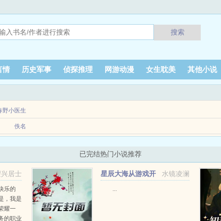
搜索
言情
历史军事
侦探推理
网游动漫
女生耽美
其他小说
春野小医生
佚名
已完结热门小说推荐
望兴居士
星辰大海从游戏开
水镜凌澜
始+番外
快乐的
...
是，我是
荣耀一
务的职业