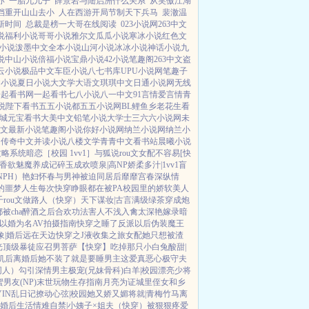
亦
一胎九儿子
薛景岩与陆启洲什么关系
从笑傲江湖
档重开山山去小
人在西游开局节制天下兵马
裴澈温
新时间
总裁是榜一大哥在线阅读
023小说网
263中文
说
福利小说
哥哥小说
雅尔文
瓜瓜小说
寒冰小说
红色文
小说
泼墨中文
全本小说
山河小说
冰冰小说
神话小说
九
说
中山小说
倍福小说
宝鼎小说
42小说
笔趣阁
263中文
盗
云小说
极品中文
车臣小说
八七书库
UPU小说网
笔趣子
文小说
夏日小说
大文学
大语文
琪琪中文
日通小说网
无线
一起看书网
一起看书
七八小说
八一中文
91言情
爱言情
青
说
陛下看书
五五小说都
五五小说网
BL鲤鱼乡
老花生看
城
元宝看书
大美中文
铅笔小说
大学士
三六六小说网
未
文
最新小说
笔趣阁小说
你好小说网
纳兰小说网
纳兰小
网
传奇中文
并读小说
八楼文学
青青中文
看书站
晨曦小说
攻略系统
暗恋［校园 1vv1］
与狐说
rou文女配不容易[快
香欲
魅魔养成记
碎玉成欢
喷泉|高NP
娇柔多汁|1vv1
盲
PH）
艳妇怀春
与男神被迫同居后
靡靡宫春深
纵情
的噩梦人生
每次快穿睁眼都在被PA
校园里的娇软美人
千rou文做路人（快穿）
天下谋妆|古言
满级绿茶穿成炮
被cha
醉酒之后
合欢功法害人不浅
入禽太深
艳嫁录
暗
以婚为名
AV拍摄指南
快穿之睡了反派以后
伪装魔王
象|婚后
远在天边
快穿之J液收集之旅
女配她只想被渣
光
顶级暴徒
应召男菩萨
【快穿】吃掉那只小白兔
酸甜|
机后
离婚后她不装了
就是要睡男主
这爱真恶心
极守夫
同人）勾引深情男主
极宠(兄妹骨科)
白羊|校园
漂亮少将
男友(NP)
末世玩物生存指南
月亮为证
城里侄女和乡
IN乱日记
撩动心弦|校园
她又娇又媚
将就|青梅竹马
离
婚后生活
情难自禁|小姨子×姐夫
（快穿）被狠狠疼爱