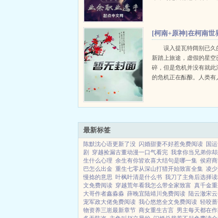
选手就不是职业选手了？
全国冠军，我还要世界冠
要世界冠军，我还要苏沐
[柯南+原神]在柯南世
不要脸的人这么说。和黄少天
尘世闲游
误入提瓦特阔别已久
新踏上旅途，虚假的星空
碎，但是危机并没有就此
的危机正在酝酿。人类有
蕴，即使会恐惧丶会慌乱
茫，也不曾停歇向前的步
明则是无声地注视着人类
展，如今的世界，是属...
最新标签
陈默沈心语更新了没
闪婚甜妻不好惹免费阅读
国运
剧
穿越捡漏古董动漫一口气看完
我拿你当兄弟你却
生什么心理
余生有你皆欢喜大结句是哪一集
侯府商
巴怎么出金
重生七零从深山打猎开始致富全集
凌少
慢捻的意思
叶枫叶清是什么书
我刀了主角后选择读
文免费阅读
穿越荒年看我怎么带全家致富
真千金重
大哥作者鑫淼淼
薛晚宜陆靖川免费阅读
陆云澈宋云
宠军政大佬免费阅读
我心悠悠全文免费阅读
轻咬蔷
物资养三崽最新章节
商女重生古言
男主每天都在作