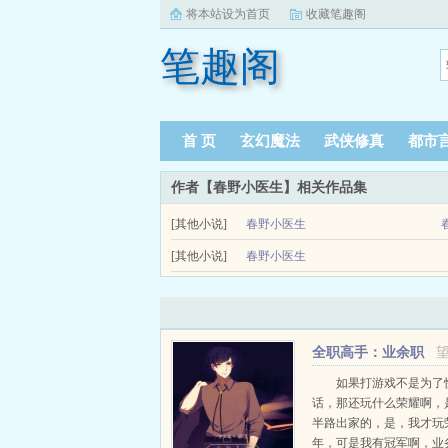
将本站设为首页
收藏笔趣阁
笔趣阁
首 页
玄幻魔法
武侠修真
都市
作者【春野小医生】相关作品集
[其他小说]
春野小医生
[其他小说]
春野小医生
全职高手：业余职
业选手
如果打游戏不是为了
话，那还玩什么荣耀啊，
半路出家的，是，我才玩
年，可是我有冠军啊，业