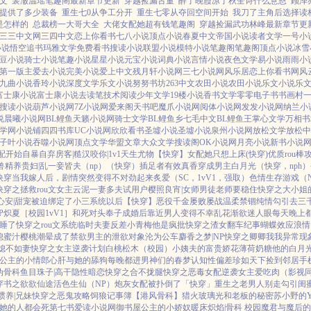
文
裴澈温瑶笔趣阁最新章节更新
穿越捡漏古董
醉了晚霞凉了秋全诗什么意恩
顾泽
提供了多少装备
重生七0从争工分开
重生七零从夺回空间开始
我刀了主角后选择读
是怎样的
总裁榜一大哥大全
大佬女配她超有钱笔趣阁
穿越捡漏武功林峰最新章节更
三三中文网
三四中文
恋上你看书
七八小说
顶点小说
春夏中文
帝国小说
读者文学
一号小
小说
悟空追书
玛雅文学
免费看书
搜读小说
联盟小说
模特小说
笔趣阁
笔趣阁
顶点小说
冰雪
豆小说
骑士小说
笔趣小说
星星小说
元宝小说
词典小说
言情小说
夜色文学
易小说
雨雨小
第一版主
爱去小说
完美小说
爱上中文
残月轩小说网
三七小说网
风乐居
恋上你看书网
风
九曲小说
香玲小说
深度文学
乐文小说
努努书坊
263中文
农田小说
农田小说
乐文小说
乐
富士康小说
富士康小说
去读笔
技术阅读
少年文学
19楼小说
香书文学
零零电子书
书画村
搜读小说
葫芦小说网
7Z小说网
爱来阁
天书吧
魔爪小说网
阅体小说网
发发小说网
纳兰小
说
晨曦小说网
BL鲤鱼
天籁小说网
骑士文学
BL鲤鱼乡
七毛中文
BL鲤鱼王
掌心文学
万相书
学网
小说铺
四四书库
UC小说网
欣欣看书
圣墟小说
圣墟小说
泉州小说网
放松文学
放松中
子叶小说
吞噬小说网
顶点文学
华盟文章
大众文学
搜读阁
OK小说网
月亮小说
新书小说
配开始自暴自弃
房客|糙汉
咬你|1v1
天生尤物【快穿】
女配她只想上床(快穿)
优质rou棒
兽
精养贵妇|乱
一妾皆夫（np）
（快穿）插足者
有效真香
穿成男主白月光（快穿，nph）
快穿
当我嫁人后，剧情突然变得不对劲起来
炙爱（SC，1vV1，强取）
色情生存游戏（N
快穿之拯救rou文女主
云泥
一妻多夫试用户
樱照良宵|女师男徒
老师要稳住
快穿之大小姐
心安|甜宠
被迫绑定了小三系统以后【快穿】
恶役千金屡败屡战
温柔禁锢
纯情勾引
去三
P
炽夏［校园1vV1］
和死对头奉子成婚后
靠近男人变得不幸
乱花渐欲迷人眼
每天晚上都
睡了
快穿之rou文系统
临时夫妻
反差小青梅
他是疯批
快穿之渣女翻车纪事
蝴蝶效应
浪情
媳
蜜汁樱桃
潮晕
成了禁欲男主的泄欲对象
沦为公车
麝香之梦|NP
快穿之卿卿我我
异常现
媳不如妻
快穿之女主逆袭计划
白桃松木（校园）
小姨夫的富贵娇花
薄荷奶糖
他的白月
公主的小情郎
心肝与她的舔狗
每晚都进男神们的春梦
认知性偏差
珍如天下
捡到邻居手
伪骨科
鱼目珠子|高干
隐性暗恋
快穿之合不拢腿
快穿之恶毒女配逆袭
女主爱吃肉
（影视
穿书之欲欲仙途
活色生仙（NP）
炮灰女配被扑倒了「快穿」
重生之老男人别走
勾引闺蜜
惯养|兄妹
快穿之恶鬼攻略
饲狼记事簿
【港风骨科】猎火
玻璃光
和老板的秘密
苏小野的Y
她的人都会死
第七书
爱读小说网
御书屋
公主的小娇奴
暖床
炽焰|骨科 校园
魔君与魔后的