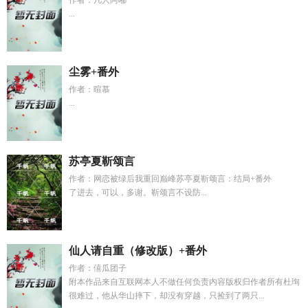
作者：凡人阿嘟
...
尘雾+番外
作者：暄慕
...
苏亭夏靳颂言
作者：网恋被绿后我重回巅峰苏亭夏靳颂言：结局+番外
了进去，可以，多谢。靳颂言不设防...
仙人请自重（修改版）+番外
作者：僖瓜团子
附本作品来自互联网本人不做任何负责内容版权归作者所有杜珣
很难过，他从华山摔下，却没有穿越，只捡到了两只...