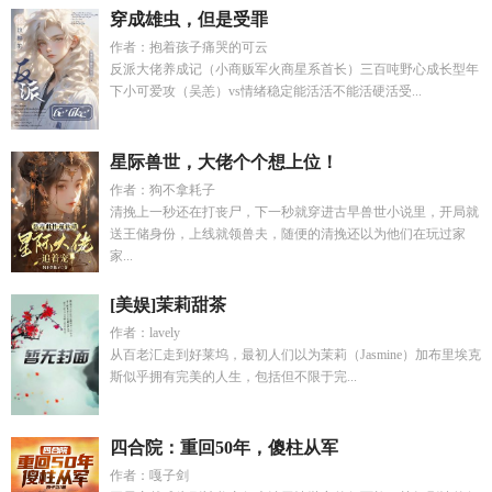
穿成雄虫，但是受罪
作者：抱着孩子痛哭的可云
反派大佬养成记（小商贩军火商星系首长）三百吨野心成长型年
下小可爱攻（吴恙）vs情绪稳定能活活不能活硬活受...
星际兽世，大佬个个想上位！
作者：狗不拿耗子
清挽上一秒还在打丧尸，下一秒就穿进古早兽世小说里，开局就
送王储身份，上线就领兽夫，随便的清挽还以为他们在玩过家
家...
[美娱]茉莉甜茶
作者：lavely
从百老汇走到好莱坞，最初人们以为茉莉（Jasmine）加布里埃克
斯似乎拥有完美的人生，包括但不限于完...
四合院：重回50年，傻柱从军
作者：嘎子剑