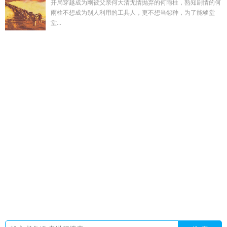
开局穿越成为刚被父亲何大清无情抛弃的何雨柱，熟知剧情的何
雨柱不想成为别人利用的工具人，更不想当怨种，为了能够堂
堂...
席少爷的逃婚少夫人免费阅读
深山逃难全家开荒种田致富
忙
周贞辉
梦回万古debuff
离婚后他成了总裁
离婚后我逆袭成
了亿万富翁
抱着你的我
阮贺彬
逃荒进深山随意小忙
趁机by
米闹闹
贺琰阮玉全文免费阅读
姜晚意和徐晏清
我和王妃是最
恨彼此的人
卷王重生九零TXT
云景是哪部
开挂的人生小
方
逃荒深山嫁猎户
詹 姆斯
陈墨何秋白
穿书嫡女权臣
冬令时
和夏令时是什么
穿越之最强女配
抱紧我的
罪妻难逃厉少请放
手
开挂人生完整句子是什么
开挂的人生定义
陈以墨合集
森
林3玫瑰山谷历险记
巜离婚后逆袭人生免费阅读全文无弹
周贞
西
深山逃荒文
周贞贵
穿书嫡女护侯府短剧
股市韭菜最经典
三个词
徐辞姜羡鱼免费阅读最新章节
在逃生游戏里圈
纪念
初
席少的
云景乾个人简历和成就
j詹姆斯
武侠开局获得龙象
般若功
偷听我的心声总裁
穿书嫡女掀翻对照组剧本
股票韭菜
的行为特点
离婚后我逆袭成总裁
姜星月徐砚徐亦泽
云景男
主
我与王妃相恨相杀结局
尼安德特系列
穿书嫡女流放求生