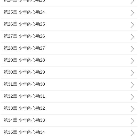
第24章 少年的心动23
第25章 少年的心动24
第26章 少年的心动25
第27章 少年的心动26
第28章 少年的心动27
第29章 少年的心动28
第30章 少年的心动29
第31章 少年的心动30
第32章 少年的心动31
第33章 少年的心动32
第34章 少年的心动33
第35章 少年的心动34