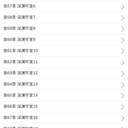
第57章 深渊牢笼6
第58章 深渊牢笼7
第59章 深渊牢笼8
第60章 深渊牢笼9
第61章 深渊牢笼10
第62章 深渊牢笼11
第63章 深渊牢笼12
第64章 深渊牢笼13
第65章 深渊牢笼14
第66章 深渊牢笼15
第67章 深渊牢笼16