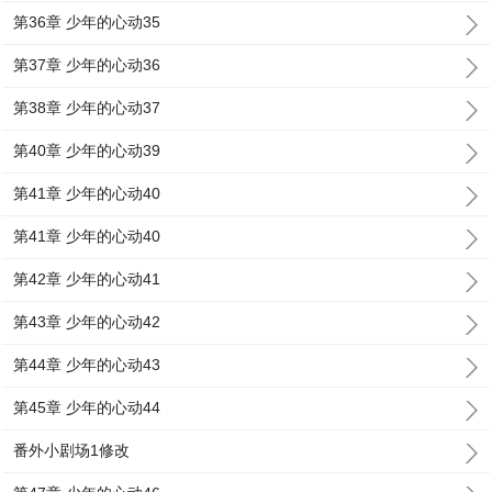
第36章 少年的心动35
第37章 少年的心动36
第38章 少年的心动37
第40章 少年的心动39
第41章 少年的心动40
第41章 少年的心动40
第42章 少年的心动41
第43章 少年的心动42
第44章 少年的心动43
第45章 少年的心动44
番外小剧场1修改