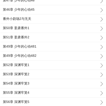
第47章 少年的心动46
第46章 少年的心动45
番外小剧场2与无关
第50章 姜肃番外1
第51章 姜肃番外2
第49章 少年的心动481
第49章 少年的心动482
第52章 深渊牢笼1
第53章 深渊牢笼2
第54章 深渊牢笼3
第55章 深渊牢笼4
第56章 深渊牢笼5