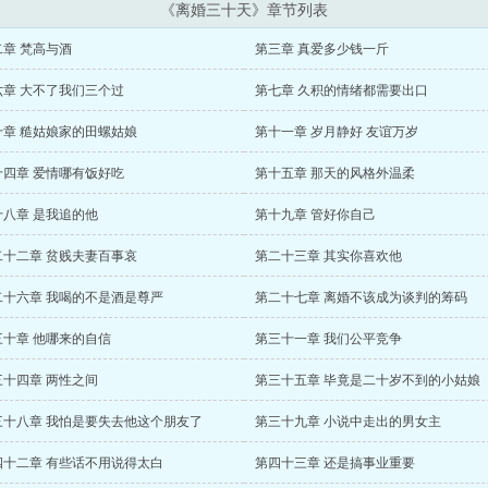
《离婚三十天》章节列表
二章 梵高与酒
第三章 真爱多少钱一斤
六章 大不了我们三个过
第七章 久积的情绪都需要出口
十章 糙姑娘家的田螺姑娘
第十一章 岁月静好 友谊万岁
十四章 爱情哪有饭好吃
第十五章 那天的风格外温柔
十八章 是我追的他
第十九章 管好你自己
二十二章 贫贱夫妻百事哀
第二十三章 其实你喜欢他
二十六章 我喝的不是酒是尊严
第二十七章 离婚不该成为谈判的筹码
三十章 他哪来的自信
第三十一章 我们公平竞争
三十四章 两性之间
第三十五章 毕竟是二十岁不到的小姑娘
三十八章 我怕是要失去他这个朋友了
第三十九章 小说中走出的男女主
四十二章 有些话不用说得太白
第四十三章 还是搞事业重要