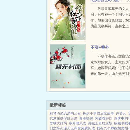
暴君自虐宠上瘾
敢扇皇帝耳光的女人
间，只有她一个！明明只
作，却偏偏容色倾城，貌
为盗天极兵符，宫宴之上
天下，艳惊帝王心。堂堂
帝，残暴嗜血，却被她扒
暴踹几脚，扬长而去…女
不驯+番外
让孤抓到你，否则，先奸后杀
不驯作者银八文案汤
家保姆的女儿，主家的房
宫，她跟着妈妈住进了这
来的第一天，汤之念见到
爱的儿子在后院打篮球。
于砷十七岁，不可一世，
羁的脸。不久后，汤之念
于砷的私人小保姆。靳于..
最新标签
和琴酒谈恋爱的乙女
捡到小男孩后续故事
许姜凡
代港姐挺孕肚百度
春潮欲暖
阿媛看好剧
迷雾中的
姜糖大结局
寒月映风雪
海贼王青雉原型
赐婚冬眠
日之烽火漫天无弹窗免费阅读
我有九个师娘貌美如