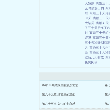
天短剧
离婚三十
么时候发出的
离
后
离婚三十天冷
30天
离婚三十天
大结局
离婚33
了三十天后悔了
时
离婚三十天的
证吗
离婚三十天
三十天冷静期取
天
离婚三十天内
证
离婚三十天冷
过后几天有效
离
免费阅读
终章 平凡婚姻里的热烈爱意
第
第六十九章 细节里的温柔
第
第六十五章 久违的安心感
第