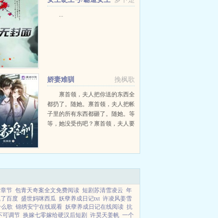
硬上弓（女变男）+番外
...
娇妻难驯
挽枫歌
禀首领，夫人把你送的东西全
都扔了。随她。禀首领，夫人把帐
子里的所有东西都砸了。随她。等
等，她没受伤吧？禀首领，夫人要
跑了。她敢！好消息，时鸢路遇山
贼被人救了！坏消息，救命恩人是
个异族登徒子！什么叫，我救了...
费章节
包青天奇案全文免费阅读
短剧苏清雪凌云
年
疯了百度
盛世妈咪西瓜
妖孽养成日记txt
许凌风姜雪
什么歌
锦绣安宁在线观看
妖孽养成日记在线阅读
抗
不可调节
换嫁七零嫁给硬汉后短剧
许昊天姜帆
一个