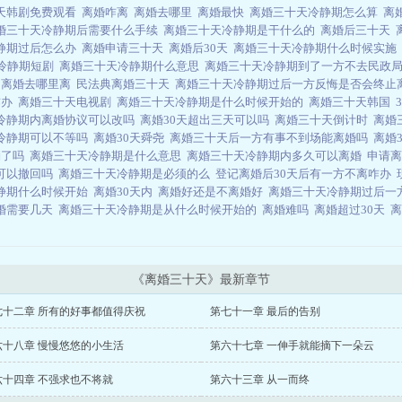
天韩剧免费观看
离婚咋离
离婚去哪里
离婚最快
离婚三十天冷静期怎么算
离
婚三十天冷静期后需要什么手续
离婚三十天冷静期是干什么的
离婚后三十天
静期过后怎么办
离婚申请三十天
离婚后30天
离婚三十天冷静期什么时候实施
冷静期短剧
离婚三十天冷静期什么意思
离婚三十天冷静期到了一方不去民政
天
离婚去哪里离
民法典离婚三十天
离婚三十天冷静期过后一方反悔是否会终止
咋办
离婚三十天电视剧
离婚三十天冷静期是什么时候开始的
离婚三十天韩国
冷静期内离婚协议可以改吗
离婚30天超出三天可以吗
离婚三十天倒计时
离婚
冷静期可以不等吗
离婚30天舜尧
离婚三十天后一方有事不到场能离婚吗
离婚
消了吗
离婚三十天冷静期是什么意思
离婚三十天冷静期内多久可以离婚
申请离
可以撤回吗
离婚三十天冷静期是必须的么
登记离婚后30天后有一方不离咋办
静期什么时候开始
离婚30天内
离婚好还是不离婚好
离婚三十天冷静期过后一
婚需要几天
离婚三十天冷静期是从什么时候开始的
离婚难吗
离婚超过30天
离
《离婚三十天》最新章节
七十二章 所有的好事都值得庆祝
第七十一章 最后的告别
六十八章 慢慢悠悠的小生活
第六十七章 一伸手就能摘下一朵云
六十四章 不强求也不将就
第六十三章 从一而终