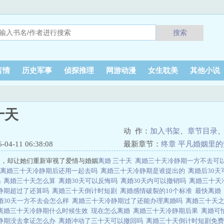
搜索
言情
历史军事
侦探推理
网游动漫
女生耽美
其他小说
十天
动 作：
加入书架
、
章节目录
4-11 06:38:08
最新章节：
终章 平凡婚姻里
期，却让她们重新审视了爱情与婚姻
离婚 三十天
离婚三十天冷静期一方不去可
离婚三十天冷静期后还用一起去吗
离婚三十天冷静期是谁提出的
离婚后30
吗
离婚三十天怎么算
离婚30天可以反悔吗
离婚30天内可以撤销吗
离婚三十天
静期超过了还算吗
离婚三十天倒计时短剧
离婚感情破裂的10个标准
最快离婚
婚30天一方不去会怎么样
离婚三十天冷静期过了还能办理离婚吗
离婚三十天
离婚三十天冷静期什么时候生效
现在怎么离婚
离婚三十天冷静期后果
离婚可
静期没去拿证怎么办
离婚冲动了三十天可以撤回吗
离婚三十天倒计时短剧免