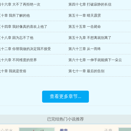
四十六章 大不了再拒绝一次
第四十七章 打破寂静的长信
五十章 我所了解的他
第五十一章 晴天霹雳
五十四章 我好像真的喜欢上他了
第五十五章 一击毙命
五十八章 因为忘不了他
第五十九章 不想离就别离了
六十二章 你替我做的决定我不接受
第六十三章 从一而终
六十六章 不同维度的世界
第六十七章 一伸手就能摘下一朵云
七十章 我就是世俗
第七十一章 最后的告别
查看更多章节...
已完结热门小说推荐
文心若水
樊青
子鹿