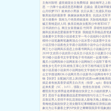
主角叫陈明
盛世婚宠全文免费阅读
躺在钢琴之上歌
思
一力降十会成语意思和翻译
总裁会
遇见钢琴睡
山月织梦TXT
捡来的小男孩
抗日从第二先遣队开始
貌美如花的最新章
换嫁妹妹炮灰重生
抗战从北军开
皆大佬番外
我有九个绝美师娘漫画
天际线电视剧
贼王青雉是好人吗
换亲后炮灰女配和少年将军HE了
日书讲的什么
阁主女装替嫁后 竹阿寻
弄错性别的
频和反派谈恋爱最新章节更新
我能提升异能品质笔
说
春夏中文
帝国小说
读者文学
一号小说
福利小说
哥哥
模特小说
笔趣阁
笔趣阁
顶点小说
冰雪小说
泼墨中文
全
小说
言情小说
夜色文学
易小说
雨雨小说
中山小说
倍福
网
三七小说网
风乐居
恋上你看书网
风云小说
极品中文
263中文
农田小说
农田小说
乐文小说
乐文小说
夏日小
学
19楼小说
香书文学
零零电子书
书画村
一起看书网
一
魔爪小说网
阅体小说网
发发小说网
纳兰小说
陛下看书
鲤鱼乡
七毛中文
BL鲤鱼王
掌心文学
万相书城
元宝看
墟小说
圣墟小说
泉州小说网
放松文学
放松中文
最新小
众文学
搜读阁
OK小说网
月亮小说
新书小说网
传奇中
物【快穿】
女配她只想上床(快穿)
优质rou棒攻略系统
插足者
有效真香
穿成男主白月光（快穿，nph）
香欲
起来
炙爱（SC，1vV1，强取）
色情生存游戏（NPH
樱照良宵|女师男徒
老师要稳住
快穿之大小姐的噩梦
穿】
恶役千金屡败屡战
温柔禁锢
纯情勾引
去三千ro
后
靠近男人变得不幸
乱花渐欲迷人眼
每天晚上都被ch
青梅
他是疯批
快穿之渣女翻车纪事
蝴蝶效应
浪情
以婚
象
沦为公车
麝香之梦|NP
快穿之卿卿我我
异常现象|婚