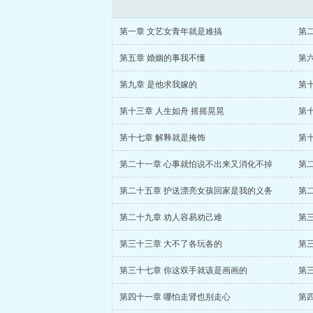
第一章 文艺女青年就是难搞
第
第五章 婚姻的事我不懂
第
第九章 是他求我嫁的
第
第十三章 人生如舟 摇摇晃晃
第
第十七章 解释就是掩饰
第
第二十一章 心事就怕说不出来又消化不掉
第
第二十五章 护送漂亮女孩回家是我的义务
第
第二十九章 劝人容易劝己难
第
第三十三章 大不了各玩各的
第
第三十七章 你这双手就该是画画的
第
第四十一章 哪怕走肾也别走心
第