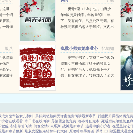
，这世
樊青x栾（luán）也，山野少
是一个细
年x散漫摄影师，年龄差9岁，年
美腹黑。
下。受有前任。沾点公路元素。有
，一舞倾
救赎元素但治愈大于酸涩。文内出
天极皇
现地点有实际＋虚构成分。...
光衣服，
人，莫要
银八
疯批小师妹她事业心
忆知知
！...
超重的
之念是靳
姜宁穿书了，穿成了一个因为
子像迷
得罪女主被捅成了筛子的恶毒女
座豪宅。
配。穿书的当天，她就先下手为
主家最疼
强，把女主埋了。转身加入了全大
彼时的靳
陆排名第十八位，人人摆烂的灵云
生了张不
宗。穷困潦倒的傻白甜大师兄师兄
当起了靳
没什么本事，要是有人欺负你大师
.
兄锤爆他的脑袋！大师兄挥...
我成为鬼帝被女儿契约
男妈妈笔趣阁无弹窗免费阅读最新章节
我能提升异能体质免
守护者在线观看
昨日书在线阅读
苏清雪全集免费
都市修仙完本
死遁后徒弟他彻底
不觉醒
都市修仙阅读
偶像恋情kiss系列
战神最新章节
迷雾中的守护者
在爱里沉沦
花最新章节更新
炮灰女配换亲错嫁年代大佬
原著叶璃墨修尧
浮华Txt
除湿模式温度