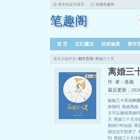
将本站设为首页
收藏笔趣阁
笔趣阁
首 页
玄幻魔法
武侠修真
都市
乐文小说中文
>都市言情>
离婚三十天
离婚三
作 者：洛施
最后更新：2026-0
短短三十天冷静
静期吗
离婚离婚
方可以撤销离婚
天
离婚三十天冷
期倒计时短剧
离
期过后不想离了
吗
离婚三十天冷