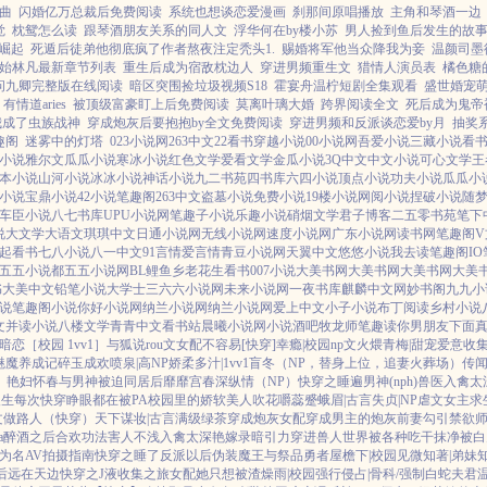
曲
闪婚亿万总裁后免费阅读
系统也想谈恋爱漫画
刹那间原唱播放
主角和琴酒一边
觉
枕鸳怎么读
跟琴酒朋友关系的同人文
浮华何在by楼小苏
男人捡到鱼后发生的故
崛起
死遁后徒弟他彻底疯了作者熬夜注定秃头1.
赐婚将军他当众降我为妾
温颜司墨
始林凡最新章节列表
重生后成为宿敌枕边人
穿进男频重生文
猎情人演员表
橘色糖
问九卿完整版在线阅读
暗区突围捡垃圾视频S18
霍宴舟温柠短剧全集观看
盛世婚宠
有情道aries
被顶级富豪盯上后免费阅读
莫离叶璃大婚
跨界阅读全文
死后成为鬼帝
我成了虫族战神
穿成炮灰后要抱抱by全文免费阅读
穿进男频和反派谈恋爱by月
抽奖
趣阁
迷雾中的灯塔
023小说网
263中文
22看书
穿越小说
00小说网
吾爱小说
三藏小说
看
小说
雅尔文
瓜瓜小说
寒冰小说
红色文学
爱看文学
金瓜小说
3Q中文
中文小说
可心文学
王
本小说
山河小说
冰冰小说
神话小说
九二书苑
四书库
六四小说
顶点小说
功夫小说
瓜瓜小
小说
宝鼎小说
42小说
笔趣阁
263中文
盗墓小说
免费小说
19楼小说
网阅小说
捏破小说
随
车臣小说
八七书库
UPU小说网
笔趣子小说
乐趣小说
硝烟文学
君子博客
二五零书苑
笔下
说
大文学
大语文
琪琪中文
日通小说网
无线小说网
速度小说网
广东小说网
读书网
笔趣阁V
起看书
七八小说
八一中文
91言情
爱言情
青豆小说网
天翼中文
悠悠小说
我去读
笔趣阁IO
五五小说都
五五小说网
BL鲤鱼乡
老花生看书
007小说
大美书网
大美书网
大美书网
大美
书
大美中文
铅笔小说
大学士
三六六小说网
未来小说网
一夜书库
麒麟中文网
妙书阁
九九小
说
笔趣阁小说
你好小说网
纳兰小说网
纳兰小说网
爱上中文
小子小说
布丁阅读
乡村小说
文
并读小说
八楼文学
青青中文
看书站
晨曦小说网
小说酒吧
牧龙师
笔趣读
你男朋友下面
暗恋［校园 1vv1］
与狐说
rou文女配不容易[快穿]
幸瘾|校园np
文火煨青梅|甜宠
爱意收
魅魔养成记
碎玉成欢
喷泉|高NP
娇柔多汁|1vv1
盲冬（NP，替身上位，追妻火葬场）
传闻
）
艳妇怀春
与男神被迫同居后
靡靡宫春深
纵情（NP）
快穿之睡遍男神(nph)
兽医
入禽太
人生
每次快穿睁眼都在被PA
校园里的娇软美人
吹花嚼蕊
蹙蛾眉|古言
失贞|NP
虐文女主求
u文做路人（快穿）
天下谋妆|古言
满级绿茶穿成炮灰女配
穿成男主的炮灰前妻
勾引禁欲
a
醉酒之后
合欢功法害人不浅
入禽太深
艳嫁录
暗引力
穿进兽人世界被各种吃干抹净
被白
为名
AV拍摄指南
快穿之睡了反派以后
伪装魔王与祭品勇者
屋檐下|校园
见微知著|弟妹
后
远在天边
快穿之J液收集之旅
女配她只想被渣
燥雨|校园
强行侵占|骨科/强制
白蛇夫君