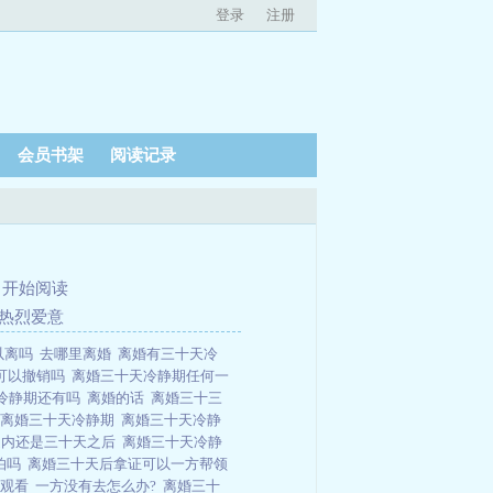
登录
注册
会员书架
阅读记录
、
开始阅读
的热烈爱意
以离吗
去哪里离婚
离婚有三十天冷
天可以撤销吗
离婚三十天冷静期任何一
冷静期还有吗
离婚的话
离婚三十三
离婚三十天冷静期
离婚三十天冷静
之内还是三十天之后
离婚三十天冷静
怕吗
离婚三十天后拿证可以一方帮领
费观看
一方没有去怎么办?
离婚三十