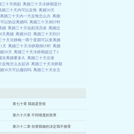
婚三十天韩剧
离婚三十天冷静期是什
离婚三十天内可以反悔
离婚30天
离婚三十天内一方反悔怎么办
离婚
局可以协议离婚吗
离婚三十天倒计时
离婚
离婚三十天短剧演员表
离婚过
30天离婚
离婚30日
离婚三十天到计
三十天冷静晚一两个星期可以拿离婚
31天
离婚三十天冷静期倒计时
离婚
婚30天
离婚三十天冷静期超过了3
现在离婚要多久
离婚三十天后拿
方反悔怎么去起诉
离婚三十天冷静期
婚30天可以撤回吗
离婚三十天全文
第七十章 我就是世俗
第六十六章 不同维度的世界
第六十二章 你替我做的决定我不接受