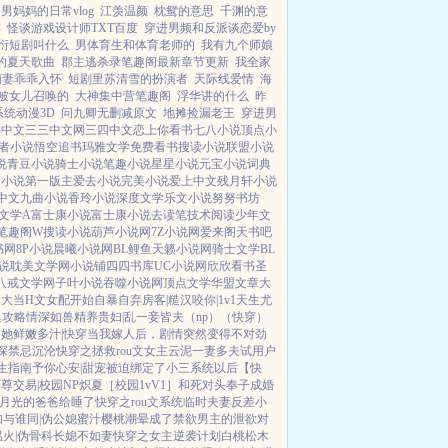
男妈妈的日常vlog
江羡温颜
枕鸳的意思
千渊的意
事
怪谈游戏设计师TXT百度
穿进男频和反派谈恋爱by
衍短剧叫什么
男体育生和体育老师的
我有九个师娘
的夏天歌曲
郡主逃杀录笔趣阁最新章节更新
我全家
萌妻乖乖入怀
短剧里苏清雪的扮演者
天际线爱情
海
被女儿召唤的
大神集中营笔趣阁
浮华讲的什么
昨
系统动漫3D
问九卿无删减原文
地摊捡漏老王
穿进男
书中文
三三中文网
三四中文
恋上你看书
七八小说
顶点小
者小说
悟空追书
玛雅文学
免费看书
搜读小说
联盟小说
说
青豆小说
骑士小说
笔趣小说
星星小说
元宝小说
词典
梦小说
第一版主
爱去小说
完美小说
爱上中文
残月轩小说
中文
九曲小说
香玲小说
深度文学
乐文小说
努努书坊
文学A
富士康小说
富士康小说
去读笔
技术阅读
少年文
笔趣阁W
搜读小说
葫芦小说网
7Z小说网
爱来阁
天书吧
书网
8P小说
晨曦小说网
BL鲤鱼
天籁小说网
骑士文学
BL
说
耽美文学网
小说铺
四四书库
UC小说网
欣欣看书
圣
八戒文学网
子叶小说
吞噬小说网
顶点文学
华盟文章
大
真大
当H文女配开始自暴自弃
房客|糙汉
咬你|1v1
天生尤
集攻略
情深如兽
精养贵妇|乱
一妾皆夫（np）
（快穿）
她鲜嫩多汁|快穿
当我嫁人后，剧情突然变得不对劲
深
禁忌沉沦
快穿之拯救rou文女主
云泥
一妻多夫试用户
生指南
予你心安|甜宠
被迫绑定了小三系统以后【快
师尊
交易|校园NP
炽夏［校园1vV1］
和死对头奉子成婚
月光的爸爸给睡了
快穿之rou文系统
临时夫妻
反差小
知与谁同|伪公媳
蜜汁樱桃
潮晕
成了禁欲男主的泄欲对
温火|伪骨科
长媳不如妻
快穿之女主逆袭计划
白桃松木