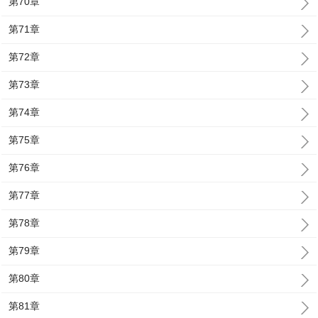
第70章
第71章
第72章
第73章
第74章
第75章
第76章
第77章
第78章
第79章
第80章
第81章