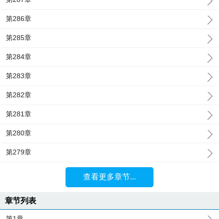
第286章
第285章
第284章
第283章
第282章
第281章
第280章
第279章
查看更多章节...
章节列表
第1章