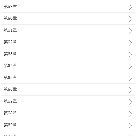
第59章
第60章
第61章
第62章
第63章
第64章
第65章
第66章
第67章
第68章
第69章