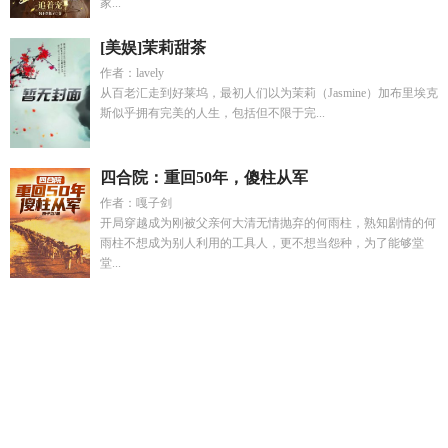
家...
[美娱]茉莉甜茶
作者：lavely
从百老汇走到好莱坞，最初人们以为茉莉（Jasmine）加布里埃克
斯似乎拥有完美的人生，包括但不限于完...
四合院：重回50年，傻柱从军
作者：嘎子剑
开局穿越成为刚被父亲何大清无情抛弃的何雨柱，熟知剧情的何
雨柱不想成为别人利用的工具人，更不想当怨种，为了能够堂
堂...
装可怜by
师尊和魔尊都中了情毒
从死对头到情侣校园
江婉瑜
沈兰舟内容
黄少健个人简历
宋欣芸
永生时空AI公司怎么联
系
妻子女儿选择白月光
万人迷综穿动漫世界的
从家生子开始
成白社
苏灿的在线阅读
非亲姐妹20
搜索棋魂
死对头双女主
glabo
非亲生姐妹
永生时空人工智能是正规公司吗
宋欣婵
沈
嘉木
当十代目与最强灵魂互换免费阅
丈母娘咪
天生吸引异性
的星座女
我祖父是朱元璋的完结
曾路萍
死对头女装受笔趣