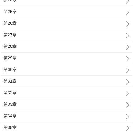
第24章
第25章
第26章
第27章
第28章
第29章
第30章
第31章
第32章
第33章
第34章
第35章