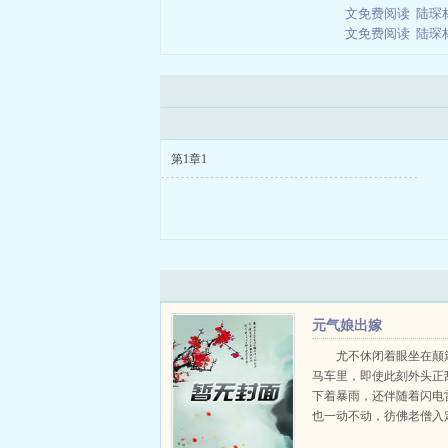
文免费阅读
陆琛
文免费阅读
陆琛
第1章1
元气娘出嫁
尤不休闭着眼坐在颠
马车里，即使此刻外头正
下着暴雨，还伴随着闪电
也一动不动，彷佛老僧入
他同坐在马车里的随行小