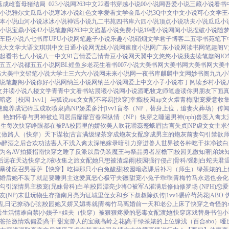
落成雌畜母猪结局
023小说网
263中文
22看书
穿越小说
00小说网
吾爱小说
三藏小说
看书
小说
雅尔文
瓜瓜小说
寒冰小说
红色文学
爱看文学
金瓜小说
3Q中文
中文小说
可心文学
王
本小说
山河小说
冰冰小说
神话小说
九二书苑
四书库
六四小说
顶点小说
功夫小说
瓜瓜小
小说
宝鼎小说
42小说
笔趣阁
263中文
盗墓小说
免费小说
19楼小说
网阅小说
捏破小说
随
车臣小说
八七书库
UPU小说网
笔趣子小说
乐趣小说
硝烟文学
君子博客
二五零书苑
笔下
说
大文学
大语文
琪琪中文
日通小说网
无线小说网
速度小说网
广东小说网
读书网
笔趣阁V
起看书
七八小说
八一中文
91言情
爱言情
青豆小说网
天翼中文
悠悠小说
我去读
笔趣阁IO
五五小说都
五五小说网
BL鲤鱼乡
老花生看书
007小说
大美书网
大美书网
大美书网
大美
书
大美中文
铅笔小说
大学士
三六六小说网
未来小说网
一夜书库
麒麟中文网
妙书阁
九九小
说
笔趣阁小说
你好小说网
纳兰小说网
纳兰小说网
爱上中文
小子小说
布丁阅读
乡村小说
文
并读小说
八楼文学
青青中文
看书站
晨曦小说网
小说酒吧
牧龙师
笔趣读
你男朋友下面
暗恋［校园 1vv1］
与狐说
rou文女配不容易[快穿]
幸瘾|校园np
文火煨青梅|甜宠
爱意收
魅魔养成记
碎玉成欢
喷泉|高NP
娇柔多汁|1vv1
盲冬（NP，替身上位，追妻火葬场）
传闻
）
艳妇怀春
与男神被迫同居后
靡靡宫春深
纵情（NP）
快穿之睡遍男神(nph)
兽医
入禽太
人生
每次快穿睁眼都在被PA
校园里的娇软美人
吹花嚼蕊
蹙蛾眉|古言
失贞|NP
虐文女主求
u文做路人（快穿）
天下谋妆|古言
满级绿茶穿成炮灰女配
穿成男主的炮灰前妻
勾引禁欲
a
醉酒之后
合欢功法害人不浅
入禽太深
艳嫁录
暗引力
穿进兽人世界被各种吃干抹净
被白
为名
AV拍摄指南
快穿之睡了反派以后
伪装魔王与祭品勇者
屋檐下|校园
见微知著|弟妹
后
远在天边
快穿之J液收集之旅
女配她只想被渣
燥雨|校园
强行侵占|骨科/强制
白蛇夫君
暴徒
应召男菩萨
【快穿】吃掉那只小白兔
酸甜|校园暗恋
课后补习（师生）
绿茶婊的上
婚后她不装了
就是要睡男主
这爱真恶心
极守夫德|甜宠
小兔子乖乖|青梅竹马
永远也会化
勾引深情男主
极宠(兄妹骨科)
白羊|校园
漂亮少将O被军A灌满后
修仙修罗场 (NPH)
恋爱
(NP)
末世玩物生存指南
月亮为证
城里侄女和乡下叔叔
除妖传|1vv1
碾碎芍药花|ABO
N乱日记
撩动心弦|校园
她又娇又媚
将就|青梅竹马
离婚前一天和老公上床了
快穿之奇怪的
后生活
情难自禁|小姨子×姐夫
（快穿）被狠狠疼爱的恶毒女配
渡她|快穿
床戏替身
书包小
爸拍激情戏
偏爱|高干 甜宠
兽人的宝藏
高岭之花|高干
绿茶婊的上位
缘浅（百合abo）哑