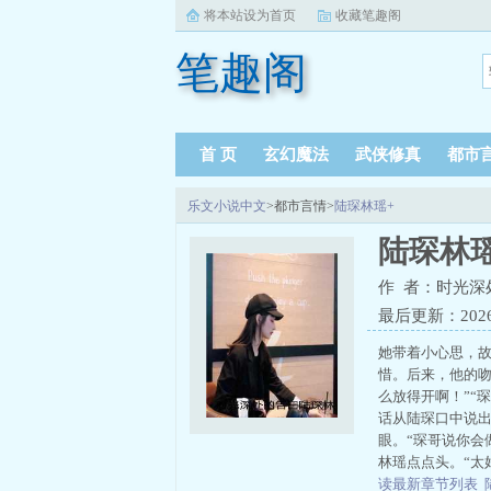
将本站设为首页
收藏笔趣阁
笔趣阁
首 页
玄幻魔法
武侠修真
都市
乐文小说中文
>都市言情>
陆琛林瑶+
陆琛林瑶
作 者：时光深
最后更新：2026-0
她带着小心思，
惜。后来，他的吻
么放得开啊！”“
话从陆琛口中说出
眼。“琛哥说你会
林瑶点点头。“太
读最新章节列表