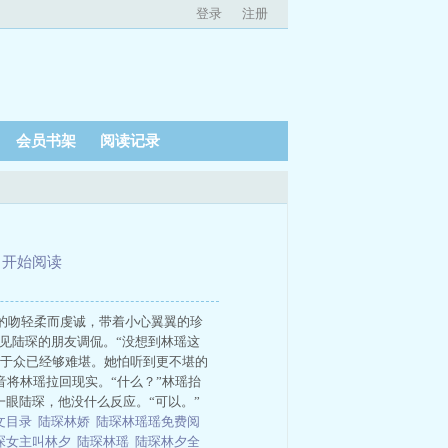
登录
注册
会员书架
阅读记录
、
开始阅读
的吻轻柔而虔诚，带着小心翼翼的珍
见陆琛的朋友调侃。“没想到林瑶这
之于众已经够难堪。她怕听到更不堪的
音将林瑶拉回现实。“什么？”林瑶抬
一眼陆琛，他没什么反应。“可以。”
文目录
陆琛林娇
陆琛林瑶瑶免费阅
琛女主叫林夕
陆琛林瑶
陆琛林夕全