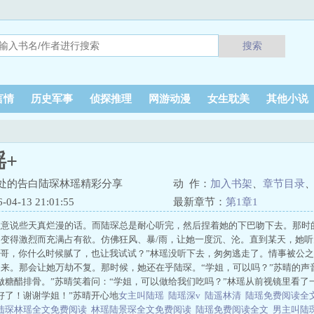
搜索
言情
历史军事
侦探推理
网游动漫
女生耽美
其他小说
+
处的告白陆琛林瑶精彩分享
动 作：
加入书架
、
章节目录
4-13 21:01:55
最新章节：
第1章1
故意说些天真烂漫的话。而陆琛总是耐心听完，然后捏着她的下巴吻下去。那时
变得激烈而充满占有欲。仿佛狂风、暴/雨，让她一度沉、沦。直到某天，她听
琛哥，你什么时候腻了，也让我试试？”林瑶没听下去，匆匆逃走了。情事被公
来。那会让她万劫不复。那时候，她还在乎陆琛。“学姐，可以吗？”苏晴的声
做糖醋排骨。”苏晴笑着问：“学姐，可以做给我们吃吗？”林瑶从前视镜里看了
好了！谢谢学姐！”苏晴开心地
女主叫陆瑶
陆瑶深v
陆遥林清
陆瑶免费阅读全
陆琛林瑶全文免费阅读
林瑶陆景琛全文免费阅读
陆瑶免费阅读全文
男主叫陆