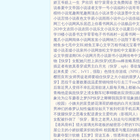
娇王爷赔上一生
尹欣玥
郁宁裴霄全文免费阅读
堕
说
春夏中文
帝国小说
读者文学
一号小说
福利小说
哥哥
模特小说
笔趣阁
笔趣阁
顶点小说
冰雪小说
泼墨中文
全
小说
言情小说
夜色文学
易小说
雨雨小说
中山小说
倍福
网
三七小说网
风乐居
恋上你看书网
风云小说
极品中文
263中文
农田小说
农田小说
乐文小说
乐文小说
夏日小
学
19楼小说
香书文学
零零电子书
书画村
一起看书网
一
魔爪小说网
阅体小说网
发发小说网
纳兰小说
陛下看书
鲤鱼乡
七毛中文
BL鲤鱼王
掌心文学
万相书城
元宝看
墟小说
圣墟小说
泉州小说网
放松文学
放松中文
最新小
众文学
搜读阁
OK小说网
月亮小说
新书小说网
传奇中
物【快穿】
女配她只想上床(快穿)
优质rou棒攻略系统
插足者
有效真香
穿成男主白月光（快穿，nph）
香欲
起来
炙爱（SC，1vV1，强取）
色情生存游戏（NPH
樱照良宵|女师男徒
老师要稳住
快穿之大小姐的噩梦
穿】
恶役千金屡败屡战
温柔禁锢
纯情勾引
去三千ro
后
靠近男人变得不幸
乱花渐欲迷人眼
每天晚上都被ch
青梅
他是疯批
快穿之渣女翻车纪事
蝴蝶效应
浪情
以婚
象
沦为公车
麝香之梦|NP
快穿之卿卿我我
异常现象|婚
（校园）
小姨夫的富贵娇花
薄荷奶糖
他的白月光
顶级
男神们的春梦
认知性偏差
珍如天下
捡到邻居手机后
离
不拢腿
快穿之恶毒女配逆袭
女主爱吃肉
（影视同人）
女配被扑倒了「快穿」
重生之老男人别走
勾引闺蜜男友
【港风骨科】猎火
玻璃光
和老板的秘密
苏小野的YI
屋
公主的小娇奴
暖床
炽焰|骨科 校园
魔君与魔后的婚
取豪夺
梨汁软糖
【五梦】背这五条，悟透
和老公的爸