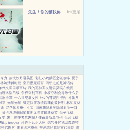
先生！你的猫找你
Iris鸢尾
+番外
...
权夺力
崩铁饮月君美图
彩虹小鸡禁区之狐攻略
夏宇
林婉清傅时椼
皇后惯宠后宫
商朝之前是神话传
年代文里里暴富by
我的死神室友请君莫笑在线阅
知瑾洛洛后续
争权夺利百科
争权夺利会导致什么后
武器推荐
十六世纪靠女性上位的可能性报告
补番反
6章
光耀光耀
绑定快穿系统后我伪装神明
林知夏林
旅途
易孕体质重生七零
御兽我能看见隐藏血脉一口
间
抽卡系统催眠笔趣阁无弹窗最新章节
母子飞机
女友
末世掠夺者笔趣阁无弹窗最新章节列
母亲飞机
ny troopers
那你不认识人家
炼气开局我以魔道铸
的格式图片
带着医术重生
带系统穿越到古代短剧
傲