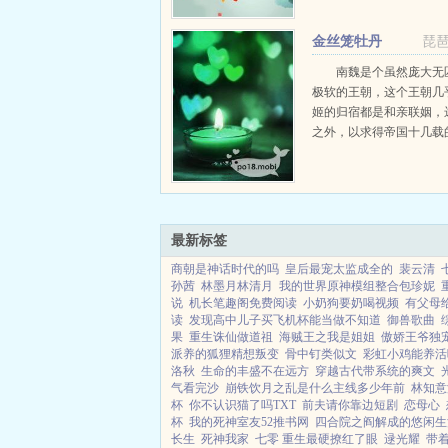
有自家主子那般镇定，他
张，心惊肉跳，两手合十
金丝笼牡丹
琵
空，嘴里喃喃的念念有...
南魏是个虽然庞大无
极软的王朝，这个王朝几
姬的归宿都是和亲联姻，
之外，以求得帝国十几载
月。然自武帝以来，励精
尚武，更以武为尊，一改
虚软之分，靠数...
最新标签
商朝是神话时代的吗
皇后最宠太监成全的
裴云清
孙茜
林墨月林清月
我的世界原神模组整合包珍妮
说
机长笔趣阁免费阅读
小奶狗要奶喝视频
有父母
读
发现高中儿子买飞机杯能当做不知道
御兽歌曲
果
重生诛仙做道祖
海贼王之我是姐姐
傲娇王爷独
派养的狐狸精想叛变
骨中钉类似文
彩虹小鸡能养活
洛秋
生命的丰盛不在远方
穿越古代带系统的爽文
气看完沙
崩铁饮月之乱是什么主线多少年前
林知意
杯
你不认识猫了吗TXT
前夫请你靠边短剧
恋母心
杯
我的死神室友52推书网
四合院之阎解成的悠闲生
长生
死神我家
七零 重生最硬撩红了眼
逯光耀
带