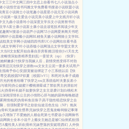
中文
三三中文网
三四中文
恋上你看书
七八小说
顶点小
者小说
悟空追书
玛雅文学
免费看书
搜读小说
联盟小说
说
青豆小说
骑士小说
笔趣小说
星星小说
元宝小说
词典
梦小说
第一版主
爱去小说
完美小说
爱上中文
残月轩小说
中文
九曲小说
香玲小说
深度文学
乐文小说
努努书坊
文学A
富士康小说
富士康小说
去读笔
技术阅读
少年文
笔趣阁W
搜读小说
葫芦小说网
7Z小说网
爱来阁
天书吧
书网
8P小说
晨曦小说网
BL鲤鱼
天籁小说网
骑士文学
BL
说
耽美文学网
小说铺
四四书库
UC小说网
欣欣看书
圣
八戒文学网
子叶小说
吞噬小说网
顶点文学
华盟文章
大
真大
当H文女配开始自暴自弃
房客|糙汉
咬你|1v1
天生尤
集攻略
情深如兽
精养贵妇|乱
一妾皆夫（np）
（快穿）
她鲜嫩多汁|快穿
当我嫁人后，剧情突然变得不对劲
深
禁忌沉沦
快穿之拯救rou文女主
云泥
一妻多夫试用户
生指南
予你心安|甜宠
被迫绑定了小三系统以后【快
师尊
交易|校园NP
炽夏［校园1vV1］
和死对头奉子成婚
月光的爸爸给睡了
快穿之rou文系统
临时夫妻
反差小
知与谁同|伪公媳
蜜汁樱桃
潮晕
成了禁欲男主的泄欲对
温火|伪骨科
长媳不如妻
快穿之女主逆袭计划
白桃松木
位
深闺淫情
长公主的小情郎
心肝与她的舔狗
每晚都进
雾
两情相厌|伪骨科
鱼目珠子|高干
隐性暗恋
快穿之合
脑，但强制爱
穿书之欲欲仙途
活色生仙（NP）
炮灰
 伪骨科兄妹
娇生惯养|兄妹
快穿之恶鬼攻略
饲狼记事簿
xp又增加了
不爱她的人都会死
第七书
爱读小说网
御书
说网
骑士全本小说
干上瘾
女主她总是被C|仙侠
贰拾|强
巴A
魔性美人
祈欢|骨科兄妹
堕落的安妮塔|西幻 人外
快