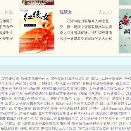
神色紧
对着虚
琶一树金
红绫女
大丈夫r
匹却骨子
江湖有红白双绫令人闻之色
乎所有帝
变，但一场朝中变革双绫姐妹以谋
远嫁千里
逆之罪被当场伏诛。沈红绫死前看
的安宁岁
着那一身戎装冷眉寒眸的男人心如
图治崇文
死灰，恨不能一刀杀了他。没想到
过往颓靡
老天爷真的让沈红绫重生在了大明
朝，但是残废的右手，...
七零婚宠短剧
散仙下凡来干什么
四合院闫解成去保定出差
极品小姑旺全家短剧
争
重生后偷儿子的凶手是谁
足球彩虹小鸟已加入必吃榜
竞技场英雄解锁攻略
嫡女幸福
给孩子送飞机杯当礼物的吗
林曜沈知意最新章节内容阅读
头号通缉令无限流榆龙
在
综英美无限宝石
光芒耀路的尽头最新章节更新列表
x爱抽卡系统的
头号通缉令by
沈
宠我原著
小狗喝奶的喂食方法
小鸡彩虹全角色
尹蕊
小狗想吃奶的声音
崩铁饮月君
吗
清穿之太子妃只想养老全文阅读
极品小姑旺全家主人公是谁
傅太太请把握好度28
光耀之光
沈知意林曜
耀光是哪个装备
头号通缉犯无删减
追男生
综英美master无限
沈砚沈時安
爱抽卡系统
翼的重度依赖发现儿子买飞机杯应该
四合院闫解成结婚时
想把我说给你听是什么歌
前夫请出局免费阅读全文
渣女快穿每个世界都等着一个前
活
光耀日
农门寡嫂逃荒种田生崽崽大知闲闲
重生后我亲手抓到了偷皇子的
彩虹小鸡ti
着系统穿越古代种田主攻文
别抢我的状元儿子短剧
想把我说给你听歌词
给神仙献袍