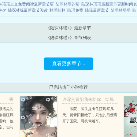
林瑶瑶全文免费阅读最新章节更
陆琛林瑶苏晴
陆琛林瑶瑶最新章节更新时间
林夕
陆琛林瑶最新章节阅读
林瑶陆林
陆瑶免费
陆瑶最新章节
陆琛林瑶瑶
陆
《陆琛林瑶+》最新章节
《陆琛林瑶+》章节列表
查看更多章节...
已完结热门小说推荐
香
许霖贺青阳我来陪你：结局
+番外
簸摇晃的
医院，医生提出住院观察几
刮着狂风
天。贺青阳拒绝了，只包扎后便离
许霖贺青阳
雷鸣，他
开了医院。司机驾着车。...
定。但与
厮可就没