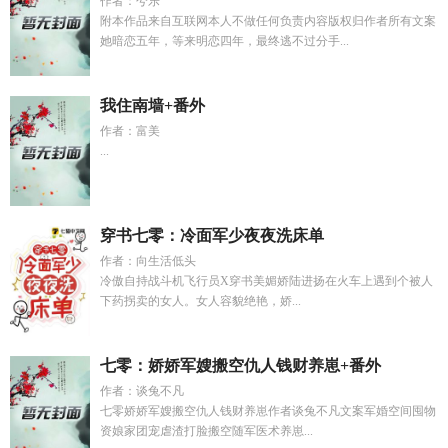
作者：兮乐
附本作品来自互联网本人不做任何负责内容版权归作者所有文案
她暗恋五年，等来明恋四年，最终逃不过分手...
我住南墙+番外
作者：富美
...
穿书七零：冷面军少夜夜洗床单
作者：向生活低头
冷傲自持战斗机飞行员X穿书美媚娇陆进扬在火车上遇到个被人
下药拐卖的女人。女人容貌绝艳，娇...
七零：娇娇军嫂搬空仇人钱财养崽+番外
作者：谈兔不凡
七零娇娇军嫂搬空仇人钱财养崽作者谈兔不凡文案军婚空间囤物
资娘家团宠虐渣打脸搬空随军医术养崽...