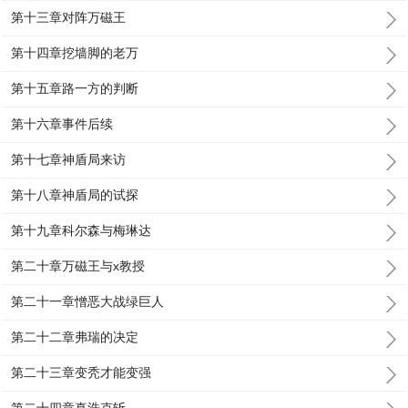
第十三章对阵万磁王
第十四章挖墙脚的老万
第十五章路一方的判断
第十六章事件后续
第十七章神盾局来访
第十八章神盾局的试探
第十九章科尔森与梅琳达
第二十章万磁王与x教授
第二十一章憎恶大战绿巨人
第二十二章弗瑞的决定
第二十三章变秃才能变强