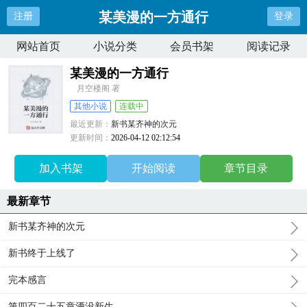
某美漫的一方通行
注册
登录
网站首页
小说分类
会员书架
阅读记录
某美漫的一方通行
月空楼阁 著
其他小说
连载中
最近更新：
新书某齐神的次元
更新时间：
2026-04-12 02:12:54
加入书架
开始阅读
章节目录
最新章节
新书某齐神的次元
新书终于上线了
完本感言
第四百二十五章湮没新生