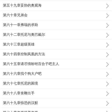
第五十九章妥协的奥观海
第六十章兄弟会
第六十一章弗瑞的求助
第六十二章托尼与奥巴戴尔
第六十三章超级英雄
第六十四章控制凤凰的方法
第六十五章请尽情吩咐百合子吧主人
第六十六章找个狗大户吧
第六十七章托尼的困境
第六十八章丧鞭出手
第六十九章惊恐的汉默