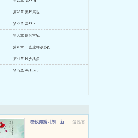
第23章 我不怕了
第28章 黑环震世
第32章 决战下
第36章 幽冥雷域
第40章 一直这样该多好
第44章 以少战多
第48章 光明正大
总裁诱捕计划（新
蛋挞君
版）+番外
...