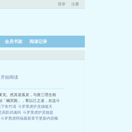
登录
注册
会员书架
阅读记录
、
开始阅读
莱克。然其道孤戾，与唐三理念相
创「幽冥殿」，誓以己之道，在这斗
救下朱竹清
斗罗黑虎护灵猫噬天
是高阶武魂吗
斗罗黑虎护灵猫是
片
斗罗黑虎阿福最新章节更新内容概