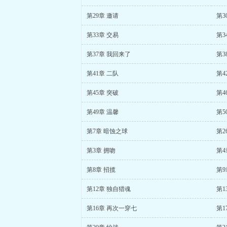
第29章 邀请
第3
第33章 交易
第3
第37章 我回来了
第3
第41章 二队
第4
第45章 突破
第4
第49章 温馨
第5
第7章 暗蚀之球
第2
第3章 拥吻
第4
第8章 招揽
第9
第12章 独自猎魂
第1
第16章 再次一穿七
第1