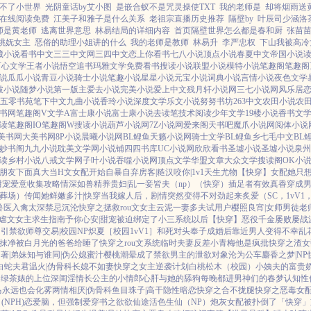
不了小世界
光阴童话by艾小图
是嵌合蚁不是咒灵操使TXT
我的老师是
却将烟雨送
在线阅读免费
江美子和雅子是什么关系
老祖宗直播历史推荐
隔壁by
叶辰司少涵洛
师是黄老师
逃离世界意思
林易结局的详细内容
首页隔壁世界怎么都是春和厨
张苗
桃妩女主
恶俗的助理小姐讲的什么
我的老师是教师
林易升
李严忠权
下山我被高冷
藏小说
看书中文
三三中文网
三四中文
恋上你看书
七八小说
顶点小说
春夏中文
帝国小说
可心文学
王者小说
悟空追书
玛雅文学
免费看书
搜读小说
联盟小说
模特小说
笔趣阁
笔趣阁
说
瓜瓜小说
青豆小说
骑士小说
笔趣小说
星星小说
元宝小说
词典小说
言情小说
夜色文学
破小说
随梦小说
第一版主
爱去小说
完美小说
爱上中文
残月轩小说网
三七小说网
风乐居
五零书苑
笔下中文
九曲小说
香玲小说
深度文学
乐文小说
努努书坊
263中文
农田小说
农
书网
笔趣阁V
文学A
富士康小说
富士康小说
去读笔
技术阅读
少年文学
19楼小说
香书文
读
笔趣阁IO
笔趣阁W
搜读小说
葫芦小说网
7Z小说网
爱来阁
天书吧
魔爪小说网
阅体小说
美书网
大美书网
8P小说
晨曦小说网
BL鲤鱼
天籁小说网
骑士文学
BL鲤鱼乡
七毛中文
BL
妙书阁
九九小说
耽美文学网
小说铺
四四书库
UC小说网
欣欣看书
圣墟小说
圣墟小说
泉州
读
乡村小说
八戒文学网
子叶小说
吞噬小说网
顶点文学
华盟文章
大众文学
搜读阁
OK小
朋友下面真大
当H文女配开始自暴自弃
房客|糙汉
咬你|1v1
天生尤物【快穿】
女配她只想
甜宠
爱意收集攻略
情深如兽
精养贵妇|乱
一妾皆夫（np）
（快穿）插足者
有效真香
穿成男
火葬场）
传闻她鲜嫩多汁|快穿
当我嫁人后，剧情突然变得不对劲起来
炙爱（SC，1vV1
兽医
入禽太深
禁忌沉沦
快穿之拯救rou文女主
云泥
一妻多夫试用户
樱照良宵|女师男徒
老
虐文女主求生指南
予你心安|甜宠
被迫绑定了小三系统以后【快穿】
恶役千金屡败屡战
勾引禁欲师尊
交易|校园NP
炽夏［校园1vV1］
和死对头奉子成婚后
靠近男人变得不幸
乱
抹净
被白月光的爸爸给睡了
快穿之rou文系统
临时夫妻
反差小青梅
他是疯批
快穿之渣女
著|弟妹
知与谁同|伪公媳
蜜汁樱桃
潮晕
成了禁欲男主的泄欲对象
沦为公车
麝香之梦|NP
白蛇夫君
温火|伪骨科
长媳不如妻
快穿之女主逆袭计划
白桃松木（校园）
小姨夫的富贵
）
绿茶婊的上位
深闺淫情
长公主的小情郎
心肝与她的舔狗
每晚都进男神们的春梦
认知性
马
永远也会化雾
两情相厌|伪骨科
鱼目珠子|高干
隐性暗恋
快穿之合不拢腿
快穿之恶毒女
(NPH)
恋爱脑，但强制爱
穿书之欲欲仙途
活色生仙（NP）
炮灰女配被扑倒了「快穿」