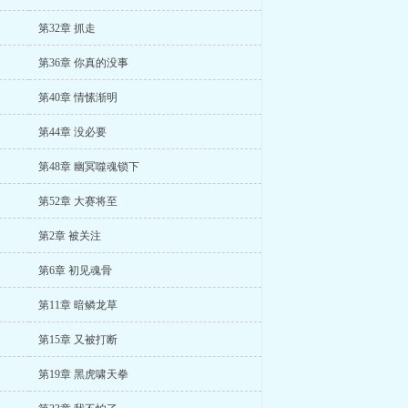
第32章 抓走
第36章 你真的没事
第40章 情愫渐明
第44章 没必要
第48章 幽冥噬魂锁下
第52章 大赛将至
第2章 被关注
第6章 初见魂骨
第11章 暗鳞龙草
第15章 又被打断
第19章 黑虎啸天拳