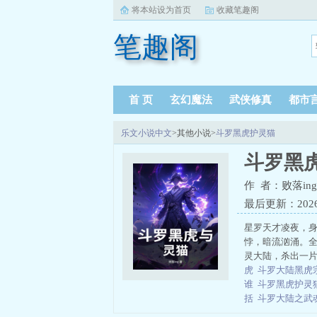
将本站设为首页
收藏笔趣阁
笔趣阁
首 页
玄幻魔法
武侠修真
都市
乐文小说中文
>其他小说>
斗罗黑虎护灵猫
斗罗黑
作 者：败落ing
最后更新：2026-0
星罗天才凌夜，
悖，暗流汹涌。
灵大陆，杀出一片崭
虎
斗罗大陆黑虎
谁
斗罗黑虎护灵猫
括
斗罗大陆之武