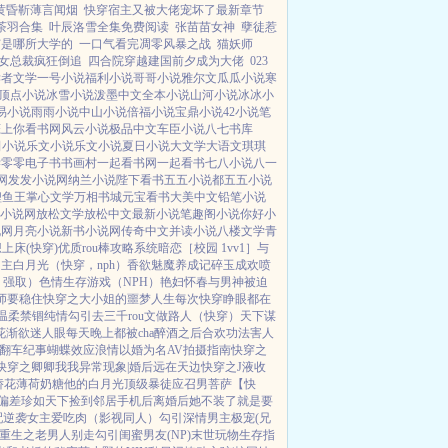
黄昏靳薄言闻烟
快穿宿主又被大佬宠坏了最新章节
茶羽合集
叶辰洛雪全集免费阅读
张苗苗女神
孽徒惹
苗是哪所大学的
一口气看完凋零风暴之战
猫妖师
女总裁疯狂倒追
四合院穿越建国前夕成为大佬
023
读者文学
一号小说
福利小说
哥哥小说
雅尔文
瓜瓜小说
寒
顶点小说
冰雪小说
泼墨中文
全本小说
山河小说
冰冰小
易小说
雨雨小说
中山小说
倍福小说
宝鼎小说
42小说
笔
恋上你看书网
风云小说
极品中文
车臣小说
八七书库
田小说
乐文小说
乐文小说
夏日小说
大文学
大语文
琪琪
学
零零电子书
书画村
一起看书网
一起看书
七八小说
八一
网
发发小说网
纳兰小说
陛下看书
五五小说都
五五小说
鲤鱼王
掌心文学
万相书城
元宝看书
大美中文
铅笔小说
小说网
放松文学
放松中文
最新小说
笔趣阁小说
你好小
说网
月亮小说
新书小说网
传奇中文
并读小说
八楼文学
青
上床(快穿)
优质rou棒攻略系统
暗恋［校园 1vv1］
与
主白月光（快穿，nph）
香欲
魅魔养成记
碎玉成欢
喷
，强取）
色情生存游戏（NPH）
艳妇怀春
与男神被迫
师要稳住
快穿之大小姐的噩梦人生
每次快穿睁眼都在
温柔禁锢
纯情勾引
去三千rou文做路人（快穿）
天下谋
花渐欲迷人眼
每天晚上都被cha
醉酒之后
合欢功法害人
翻车纪事
蝴蝶效应
浪情
以婚为名
AV拍摄指南
快穿之
快穿之卿卿我我
异常现象|婚后
远在天边
快穿之J液收
娇花
薄荷奶糖
他的白月光
顶级暴徒
应召男菩萨
【快
偏差
珍如天下
捡到邻居手机后
离婚后她不装了
就是要
配逆袭
女主爱吃肉
（影视同人）勾引深情男主
极宠(兄
重生之老男人别走
勾引闺蜜男友(NP)
末世玩物生存指