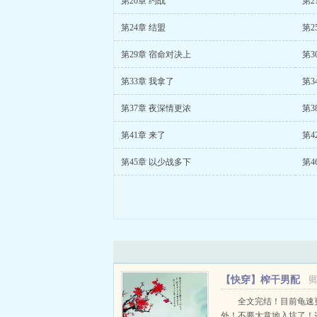
第20章 约战
第2
第24章 结盟
第2
第29章 宿命对决上
第3
第33章 我拿了
第3
第37章 夜深情更浓
第3
第41章 来了
第4
第45章 以少战多下
第4
【快穿】榨干男配
（H）
全文完结！目前龟速
外！不要大意地入坑了！