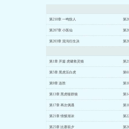
第210章 一鸣惊人
第2
第207章 小医仙
第2
第203章 混沌衍生决
第2
第1章 开篇 虎啸救灵猫
第2
第5章 黑虎压白虎
第6
第9章 连胜
第1
第13章 黑虎噬群狼
第1
第17章 再次偶遇
第1
第21章 情愫渐浓
第2
第25章 比赛前夕
第2