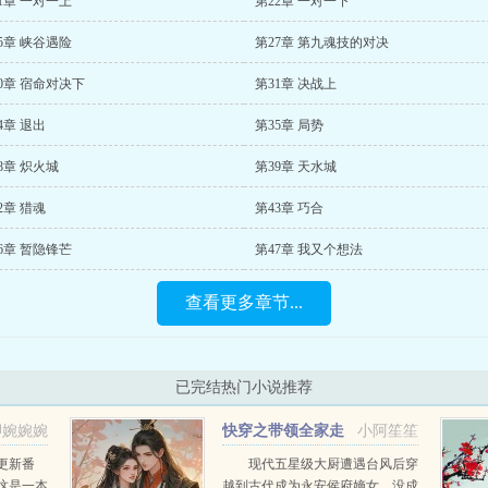
1章 一对一上
第22章 一对一下
5章 峡谷遇险
第27章 第九魂技的对决
0章 宿命对决下
第31章 决战上
4章 退出
第35章 局势
8章 炽火城
第39章 天水城
2章 猎魂
第43章 巧合
6章 暂隐锋芒
第47章 我又个想法
查看更多章节...
已完结热门小说推荐
卿婉婉婉
快穿之带领全家走
小阿笙笙
向人生巅峰
更新番
现代五星级大厨遭遇台风后穿
这是一本
越到古代成为永安侯府嫡女，没成