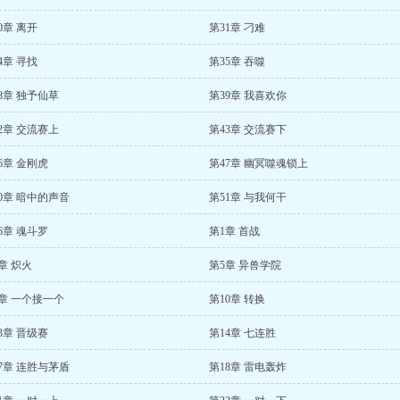
0章 离开
第31章 刁难
4章 寻找
第35章 吞噬
8章 独予仙草
第39章 我喜欢你
2章 交流赛上
第43章 交流赛下
6章 金刚虎
第47章 幽冥噬魂锁上
0章 暗中的声音
第51章 与我何干
6章 魂斗罗
第1章 首战
章 炽火
第5章 异兽学院
章 一个接一个
第10章 转换
3章 晋级赛
第14章 七连胜
7章 连胜与茅盾
第18章 雷电轰炸