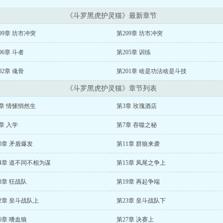
《斗罗黑虎护灵猫》最新章节
09章 坊市冲突
第209章 坊市冲突
06章 斗者
第205章 训练
02章 魂骨
第201章 啥是功法啥是斗技
《斗罗黑虎护灵猫》章节列表
章 情愫悄然生
第3章 玫瑰酒店
章 入学
第7章 吞噬之秘
0章 矛盾爆发
第11章 群狼来袭
4章 道不同不相为谋
第15章 凤尾之争上
8章 狂战队
第19章 再起争端
2章 皇斗战队上
第23章 皇斗战队下
6章 嗜血狼
第27章 决赛上