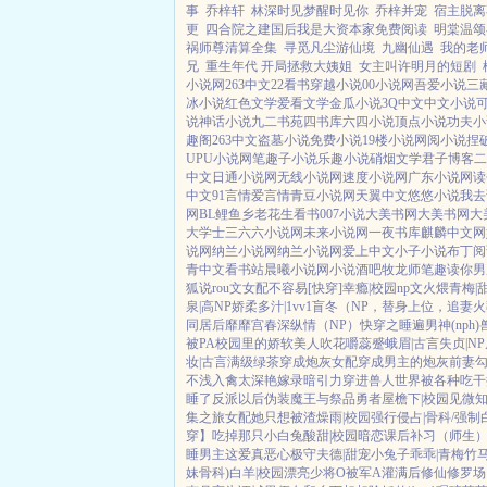
事
乔梓轩
林深时见梦醒时见你
乔梓并宠
宿主脱离
更
四合院之建国后我是大资本家免费阅读
明棠温颂
祸师尊清算全集
寻觅凡尘游仙境
九幽仙遇
我的老
兄
重生年代 开局拯救大姨姐
女主叫许明月的短剧
小说网
263中文
22看书
穿越小说
00小说网
吾爱小说
三
冰小说
红色文学
爱看文学
金瓜小说
3Q中文
中文小说
说
神话小说
九二书苑
四书库
六四小说
顶点小说
功夫小
趣阁
263中文
盗墓小说
免费小说
19楼小说
网阅小说
捏
UPU小说网
笔趣子小说
乐趣小说
硝烟文学
君子博客
二
中文
日通小说网
无线小说网
速度小说网
广东小说网
读
中文
91言情
爱言情
青豆小说网
天翼中文
悠悠小说
我去
网
BL鲤鱼乡
老花生看书
007小说
大美书网
大美书网
大
大学士
三六六小说网
未来小说网
一夜书库
麒麟中文网
说网
纳兰小说网
纳兰小说网
爱上中文
小子小说
布丁阅
青中文
看书站
晨曦小说网
小说酒吧
牧龙师
笔趣读
你男
狐说
rou文女配不容易[快穿]
幸瘾|校园np
文火煨青梅|
泉|高NP
娇柔多汁|1vv1
盲冬（NP，替身上位，追妻
同居后
靡靡宫春深
纵情（NP）
快穿之睡遍男神(nph)
被PA
校园里的娇软美人
吹花嚼蕊
蹙蛾眉|古言
失贞|NP
妆|古言
满级绿茶穿成炮灰女配
穿成男主的炮灰前妻
不浅
入禽太深
艳嫁录
暗引力
穿进兽人世界被各种吃干
睡了反派以后
伪装魔王与祭品勇者
屋檐下|校园
见微知
集之旅
女配她只想被渣
燥雨|校园
强行侵占|骨科/强制
穿】吃掉那只小白兔
酸甜|校园暗恋
课后补习（师生
睡男主
这爱真恶心
极守夫德|甜宠
小兔子乖乖|青梅竹
妹骨科)
白羊|校园
漂亮少将O被军A灌满后
修仙修罗场 