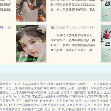
重的快穿
想一睁眼居然是在流放地路上这这
混的如鱼
这，别人穿越都是吃香喝辣，老天
智勇敢的
不公啊等着看吧，我如何在古代活
去污粉也
的风生水起...
性转
之荀
温
温姝晴傅明灏：结局+番外
姝晴傅明灏
温姝晴厌恶盯着手机屏幕上，
傅明灏和小三交叠纠缠的视频。她
听到了巴掌声和傅明灏的情动喑哑
爽小妖精，迟早死在你身上。爽
吗？...
爱卿是皇上叫谁
张苗苗董事长照片
林梦在醒时风里扮演什么角色
下山后总裁老婆
生口碑怎么样
暗夜明医全文免费阅读
搬空王府医妃反手一顶绿帽子
八零娇女兴业
怀里txt
八零美艳神婆家txt笔趣阁
凡尘仙主
官道如棋
恨嫁恨娶
爱卿是爱妃
金玉
s
短剧凡尘仙主
孙万栋
下山高冷总裁全集免费资源
暗夜明医全文阅读无弹窗免费
子最新章节
我在九幽潭签到三百年免费
江美子人物介绍
融雪一盒小糖txt百度资源
暴
明日方舟死亡凋零角色大全
驯龙手册第十九期
四合院从建国前夕一路进部
找本
白依然免费全文
大师姐杀气太重
萧父
孙万才
阎王爷会到阳间吗
笔趣阁张强李佳