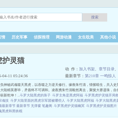
搜索
言情
历史军事
侦探推理
网游动漫
女生耽美
其他小说
虎护灵猫
动 作：
加入书架
、
章节目录
4-11 05:24:36
最新章节：
第210章 一鸣惊人
身负神秘武魂噬天黑虎，以吞噬之力逆天修行。缘救朱竹清，情愫暗生，共入史
全大陆精英赛毕，矛盾终不可调和。凌夜携朱竹清毅然离去，聚拢大赛遗珠，自
新乾坤！...
斗罗大陆黑虎的珠子
斗罗主角是黑虎阿福
斗罗黑虎护灵猫开局
宗魂技
斗罗大陆里面的黑虎宗军团被哪些人
斗罗大陆黑虎阿福
斗罗大陆黑虎
最新章节 最新章节 无弹窗 笔趣阁
斗罗黑虎护灵猫幽冥
斗罗黑虎护灵猫图
魂黑虎和黑铁棍