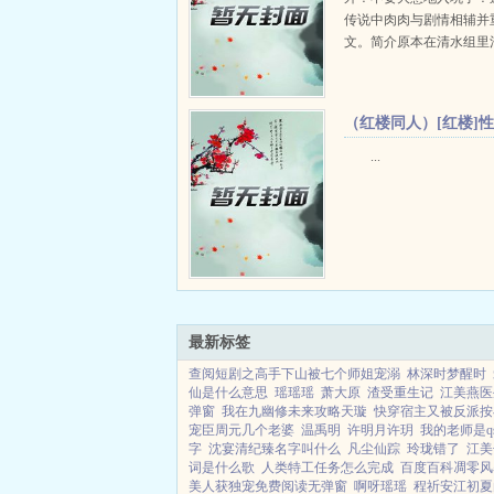
传说中肉肉与剧情相辅并
文。简介原本在清水组里
得水般自在的木卿卿是机
小纯洁一枚被调到一卡车
拯救不了的情欲...
（红楼同人）[红楼]
黛玉和宝钗+番外
...
最新标签
查阅短剧之高手下山被七个师姐宠溺
林深时梦醒时
仙是什么意思
瑶瑶瑶
萧大原
渣受重生记
江美燕医
弹窗
我在九幽修未来攻略天璇
快穿宿主又被反派按在
宠臣周元几个老婆
温禹明
许明月许玥
我的老师是q
字
沈宴清纪臻名字叫什么
凡尘仙踪
玲珑错了
江美
词是什么歌
人类特工任务怎么完成
百度百科凋零风
美人获独宠免费阅读无弹窗
啊呀瑶瑶
程祈安江初夏