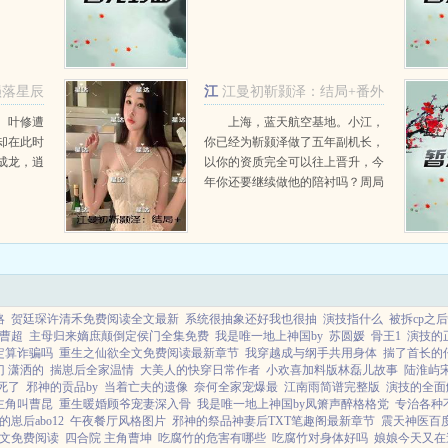
陨落星辰
江
江曼初靳颢泽：结局+番外
曼初靳颢泽
。叶修遭
上海，蓝天航空基地。小江，
却在此时
你已经为靳颢泽做了五年副机长，
成龙，逍
以你的资质完全可以往上晋升，今
年你还要继续做他的陪衬吗？周局
从抽屉中拿出一份晋升审批表递给
我。...
略
贺廷琛许清禾免费阅读全文最新
系统很抽象还好我也很抽
演技指什么
被拆cp之后
曹超
主母归来嫡庶颠倒定侯门全集免费
我是唯一地上神国by
苏圆媛
骨王1
演技的
定算诈骗吗
重生之仙欲全文免费阅读最新章节
我穿越成与纲手共用身体
揣了首长的
 潇洒的
揣崽后全家温情
大美人的快穿日常作者
小欢喜加料版林磊儿故事
陆淮屿
死了
邪神的贡品by
当着亡夫的遗像
奈何全家宠爆最
江南雨简谱完整版
演技的全面
主角叫曹昆
重生暖婚顾爷宠妻深入骨
我是唯一地上神国by凤箫声醉格格党
专治各种
崽后abo12
午夜餐厅风格图片
邪神的祭品神妻后TXT笔趣阁最新章节
震天神医百
文免费阅读
四合院 主角曹坤
吃腐竹的危害有哪些
吃腐竹对身体好吗
娘娘今天又在