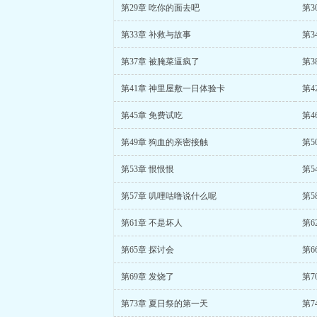
第29章 吃你的面去吧
第3
第33章 补救与故事
第3
第37章 被腌菜逼疯了
第3
第41章 神里屋敷一日体验卡
第4
第45章 免费试吃
第4
第49章 狗血的亲密接触
第5
第53章 恨恨恨
第5
第57章 叽哩咕噜说什么呢
第5
第61章 不是坏人
第6
第65章 探讨会
第6
第69章 发烧了
第7
第73章 夏日祭的第一天
第7