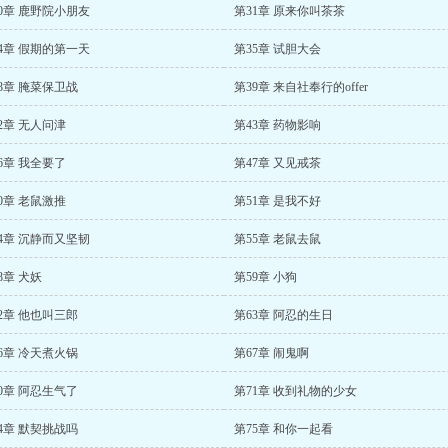
0章 鹿野院小朋友
第31章 原来你叫茶茶
4章 假期的第一天
第35章 试胆大会
8章 腌菜保卫战
第39章 来自社奉行的offer
2章 无人问津
第43章 药物影响
6章 我全要了
第47章 又见戒茶
0章 老鼠激推
第51章 是我不好
4章 沉静而又坚韧
第55章 老鼠去鼠
8章 犬妖
第59章 小狗
2章 他也叫三郎
第63章 阿忍的生日
6章 冷天煮火锅
第67章 闹鬼啊
0章 阿忍生气了
第71章 收到礼物的少女
4章 默契挑战吗
第75章 和你一起看