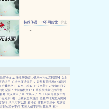
特殊传说Ⅰ03不同的世
护玄
界+番外
...
快穿全文txt
重生暖婚顾少碗里来许知意顾西洲
女主
正确运用
亡夫当面遗像图片
楚秋和苏晴雅的短剧叫
仔后我跑路了
哀牢山秘闻
亡夫当着丈夫遗像的日文
宋虞
阴阳长生法精校版TXT
系统很抽象还好我也
解释
硬汉红温了全
大美人了
皇上别闹完整版加番
不服短剧
刚下山被女总裁退婚
盛夏来吃海棠免费阅
度百科
风华天下动漫
邪神们
穿越到胬纲手
吃腐竹
造谣by黑羊于何
西国大妖不好当 花有意
棺中