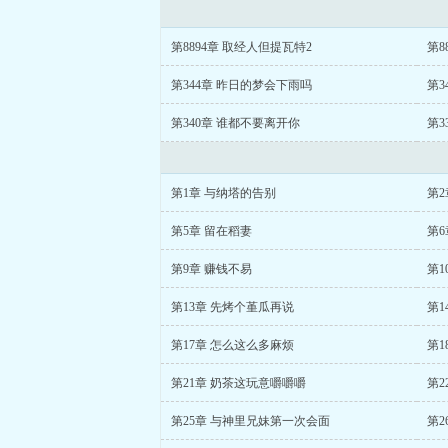
第8894章 取经人但提瓦特2
第8
第344章 昨日的梦会下雨吗
第3
第340章 谁都不要离开你
第3
第1章 与纳塔的告别
第2
第5章 留在稻妻
第6
第9章 赚钱不易
第1
第13章 先烤个堇瓜再说
第1
第17章 怎么这么多麻烦
第1
第21章 奶茶这玩意嚼嚼嚼
第2
第25章 与神里兄妹第一次会面
第2