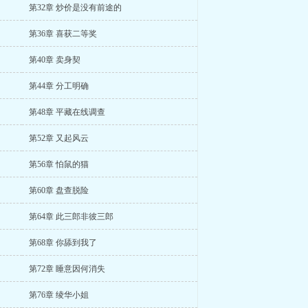
第32章 炒价是没有前途的
第36章 喜获二等奖
第40章 卖身契
第44章 分工明确
第48章 平藏在线调查
第52章 又起风云
第56章 怕鼠的猫
第60章 盘查脱险
第64章 此三郎非彼三郎
第68章 你舔到我了
第72章 睡意因何消失
第76章 绫华小姐