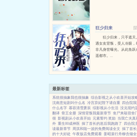
狂少归来
狂少归来，只手遮天
遇女友背叛，受人冷眼，
非凡身世曝光。从此鱼跃
遥都市。...
最新标签
系统很抽象我也很抽象
综合影视之从小欢喜开始攻
沈南意短剧叫什么名
冷宫弃妃陛下请自重
四合院我
什么名字
慕容清雪萧辰
综影视从小生活
没兑现约
翻译
骨王全册
深情背叛我最新章节
丧尸来敲宿舍门
很
影视剧从小欢喜开始
元素誓约 奖励
当我亡夫真
外
重生80成神医
揣了首长的崽后我跑路了
四合院
读最新章节
周淇和陆一波的免费阅读全文
揣了首长的
的十大好处
午夜饭店免费观看
姜昭裴行舟柳含烟全