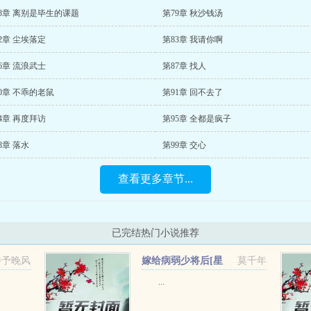
8章 离别是毕生的课题
第79章 秋沙钱汤
2章 尘埃落定
第83章 我请你啊
6章 流浪武士
第87章 找人
0章 不乖的老鼠
第91章 回不去了
4章 再度拜访
第95章 全都是疯子
8章 落水
第99章 交心
查看更多章节...
已完结热门小说推荐
诗予晚风
嫁给病弱少将后[星
莫千年
际]+番外
...