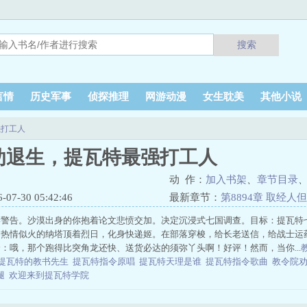
搜索
言情
历史军事
侦探推理
网游动漫
女生耽美
其他小说
强打工人
劝退生，提瓦特最强打工人
动 作：
加入书架
、
章节目录
7-30 05:42:46
最新章节：
第8894章 取经人
警告。沙漠出身的你抱着论文悲愤交加。决定沉浸式七国调查。目标：提瓦特七
：热情似火的纳塔顶着烈日，化身快递姬。在部落穿梭，给长老送信，给战士运
：哦，那个跑得比突角龙还快、送货必达的须弥丫头啊！好评！然而，当你...
提瓦特的教书先生
提瓦特指令原唱
提瓦特天理是谁
提瓦特指令歌曲
教令院
腿
欢迎来到提瓦特学院