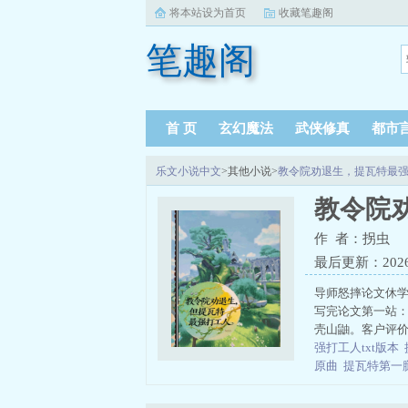
将本站设为首页
收藏笔趣阁
笔趣阁
首 页
玄幻魔法
武侠修真
都市
乐文小说中文
>其他小说>
教令院劝退生，提瓦特最
教令院
作 者：拐虫
最后更新：2026-0
导师怒摔论文休学
写完论文第一站
壳山鼬。客户评价
强打工人txt版本
原曲
提瓦特第一