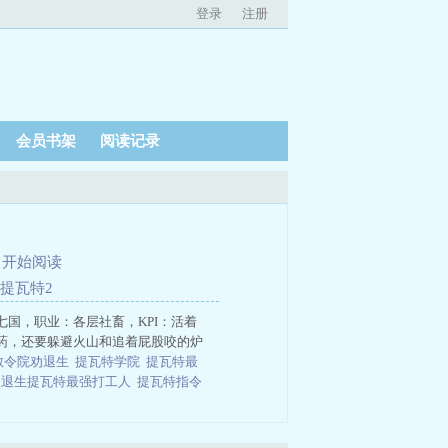
登录
注册
会员书架
阅读记录
、
开始阅读
但提瓦特2
国，职业：各层社畜，KPI：活着
药，还要躲避火山和追着屁股咬的炉
教令院劝退生
提瓦特学院
提瓦特最
劝退生提瓦特最强打工人
提瓦特指令