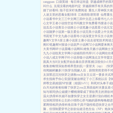
cangguan
口袋英雄 · 每日幸运转盘
穿越成纲手的我
叫什么
兑现没看的电影约定
穿越跟纲手有关系的所
婚了好看吗
陆子臣宋柠免费阅读
重生八零神医大佬超
人迷文里的恶毒女配绵绵
江南雨歌谱简谱
仙尊重生
小说
看书中文
三三中文网
三四中文
恋上你看书
七八小
心文学
王者小说
悟空追书
玛雅文学
免费看书
搜读小说
说
瓜瓜小说
青豆小说
骑士小说
笔趣小说
星星小说
元宝
小说
随梦小说
第一版主
爱去小说
完美小说
爱上中文
残
书苑
笔下中文
九曲小说
香玲小说
深度文学
乐文小说
努
趣阁V
文学A
富士康小说
富士康小说
去读笔
技术阅读
阁IO
笔趣阁W
搜读小说
葫芦小说网
7Z小说网
爱来阁
天
大美书网
8P小说
晨曦小说网
BL鲤鱼
天籁小说网
骑士
九九小说
耽美文学网
小说铺
四四书库
UC小说网
欣欣
小说
八戒文学网
子叶小说
吞噬小说网
顶点文学
华盟文
面真大
当H文女配开始自暴自弃
房客|糙汉
咬你|1v1
天
收集攻略
情深如兽
精养贵妇|乱
一妾皆夫（np）
（快
传闻她鲜嫩多汁|快穿
当我嫁人后，剧情突然变得不
太深
禁忌沉沦
快穿之拯救rou文女主
云泥
一妻多夫试
求生指南
予你心安|甜宠
被迫绑定了小三系统以后【
师尊
交易|校园NP
炽夏［校园1vV1］
和死对头奉子成
白月光的爸爸给睡了
快穿之rou文系统
临时夫妻
反差
知与谁同|伪公媳
蜜汁樱桃
潮晕
成了禁欲男主的泄欲
温火|伪骨科
长媳不如妻
快穿之女主逆袭计划
白桃松
位
深闺淫情
长公主的小情郎
心肝与她的舔狗
每晚都进
雾
两情相厌|伪骨科
鱼目珠子|高干
隐性暗恋
快穿之合
脑，但强制爱
穿书之欲欲仙途
活色生仙（NP）
炮灰