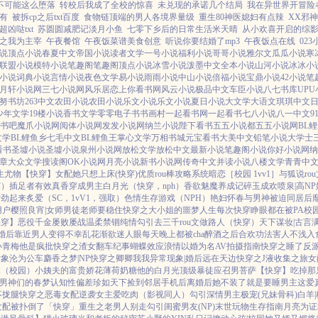
不可能这么堕落
转校后我成了全校的惊喜
未兑现的承诺几个结局
我在异世界开冒险
有
被拆cp之后txt百度
食物链顶端的男人各境界量级
重生80神医媳妇有点辣
XX邪神
凶哒txt
苏圆圆减肥记淡月小鱼
七零下乡后的日常生活米天晴
从小欢喜开启的综
之我为主宰
午夜餐馆
午夜饭菜谱美食创意
听说你要结婚了mp3
午夜饭点在线
02
说
顶点小说
春夏中文
帝国小说
读者文学
一号小说
福利小说
哥哥小说
雅尔文
瓜瓜小说
寒
联盟小说
模特小说
笔趣阁
笔趣阁
顶点小说
冰雪小说
泼墨中文
全本小说
山河小说
冰冰小
小说
词典小说
言情小说
夜色文学
易小说
雨雨小说
中山小说
倍福小说
宝鼎小说
42小说
笔
月轩小说网
三七小说网
风乐居
恋上你看书网
风云小说
极品中文
车臣小说
八七书库
UP
努书坊
263中文
农田小说
农田小说
乐文小说
乐文小说
夏日小说
大文学
大语文
琪琪中文
少年文学
19楼小说
香书文学
零零电子书
书画村
一起看书网
一起看书
七八小说
八一中文
9
书吧
魔爪小说网
阅体小说网
发发小说网
纳兰小说
陛下看书
五五小说都
五五小说网
BL
文学
BL鲤鱼乡
七毛中文
BL鲤鱼王
掌心文学
万相书城
元宝看书
大美中文
铅笔小说
大学士
看书
圣墟小说
圣墟小说
泉州小说网
放松文学
放松中文
最新小说
笔趣阁小说
你好小说网
纳
章
大众文学
搜读阁
OK小说网
月亮小说
新书小说网
传奇中文
并读小说
八楼文学
青青中
生尤物【快穿】
女配她只想上床(快穿)
优质rou棒攻略系统
暗恋［校园 1vv1］
与狐说
ro
穿）插足者
有效真香
穿成男主白月光（快穿，nph）
香欲
魅魔养成记
碎玉成欢
喷泉|高NP
对劲起来
炙爱（SC，1vV1，强取）
色情生存游戏（NPH）
艳妇怀春
与男神被迫同居后
用户
樱照良宵|女师男徒
老师要稳住
快穿之大小姐的噩梦人生
每次快穿睁眼都在被PA
校
快穿】
恶役千金屡败屡战
温柔禁锢
纯情勾引
去三千rou文做路人（快穿）
天下谋妆|古言
婚后
靠近男人变得不幸
乱花渐欲迷人眼
每天晚上都被cha
醉酒之后
合欢功法害人不浅
入
小青梅
他是疯批
快穿之渣女翻车纪事
蝴蝶效应
浪情
以婚为名
AV拍摄指南
快穿之睡了反
对象
沦为公车
麝香之梦|NP
快穿之卿卿我我
异常现象|婚后
远在天边
快穿之J液收集之旅
女
木（校园）
小姨夫的富贵娇花
薄荷奶糖
他的白月光
顶级暴徒
应召男菩萨
【快穿】吃掉那
男神们的春梦
认知性偏差
珍如天下
捡到邻居手机后
离婚后她不装了
就是要睡男主
这爱
不拢腿
快穿之恶毒女配逆袭
女主爱吃肉
（影视同人）勾引深情男主
极宠(兄妹骨科)
白羊
女配被扑倒了「快穿」
重生之老男人别走
勾引闺蜜男友(NP)
末世玩物生存指南
月亮为证