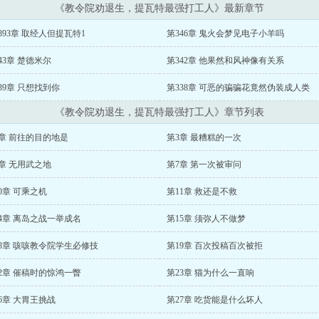
《教令院劝退生，提瓦特最强打工人》最新章节
893章 取经人但提瓦特1
第346章 鬼火会梦见电子小羊吗
43章 楚德米尔
第342章 他果然和风神像有关系
39章 只想找到你
第338章 可恶的骗骗花竟然伪装成人类
《教令院劝退生，提瓦特最强打工人》章节列表
章 前往的目的地是
第3章 最糟糕的一次
章 无用武之地
第7章 第一次被审问
0章 可乘之机
第11章 救还是不救
4章 离岛之战一举成名
第15章 须弥人不做梦
8章 咳咳教令院学生必修技
第19章 百次投稿百次被拒
2章 催稿时的惊鸿一瞥
第23章 猫为什么一直响
6章 大胃王挑战
第27章 吃货能是什么坏人