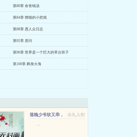
第80章 命丧钱汤
第84章 狸猫的小把戏
第88章 愚人众日志
第92章 质问
第96章 世界是一个巨大的草台班子
第100章 葬身火海
落魄少爷软又乖，
出礼入刑
疯批大佬轻声哄+番外
...