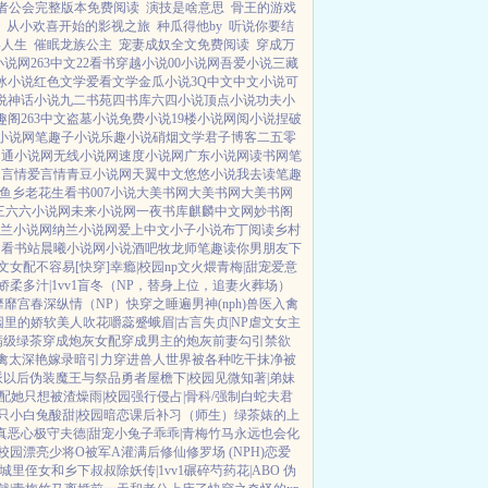
者公会完整版本免费阅读
演技是啥意思
骨王的游戏
从小欢喜开始的影视之旅
种瓜得他by
听说你要结
影人生
催眠龙族公主
宠妻成奴全文免费阅读
穿成万
3小说网
263中文
22看书
穿越小说
00小说网
吾爱小说
三藏
冰小说
红色文学
爱看文学
金瓜小说
3Q中文
中文小说
可
说
神话小说
九二书苑
四书库
六四小说
顶点小说
功夫小
趣阁
263中文
盗墓小说
免费小说
19楼小说
网阅小说
捏破
U小说网
笔趣子小说
乐趣小说
硝烟文学
君子博客
二五零
日通小说网
无线小说网
速度小说网
广东小说网
读书网
笔
1言情
爱言情
青豆小说网
天翼中文
悠悠小说
我去读
笔趣
鲤鱼乡
老花生看书
007小说
大美书网
大美书网
大美书网
三六六小说网
未来小说网
一夜书库
麒麟中文网
妙书阁
兰小说网
纳兰小说网
爱上中文
小子小说
布丁阅读
乡村
文
看书站
晨曦小说网
小说酒吧
牧龙师
笔趣读
你男朋友下
u文女配不容易[快穿]
幸瘾|校园np
文火煨青梅|甜宠
爱意
娇柔多汁|1vv1
盲冬（NP，替身上位，追妻火葬场）
靡靡宫春深
纵情（NP）
快穿之睡遍男神(nph)
兽医
入禽
园里的娇软美人
吹花嚼蕊
蹙蛾眉|古言
失贞|NP
虐文女主
满级绿茶穿成炮灰女配
穿成男主的炮灰前妻
勾引禁欲
禽太深
艳嫁录
暗引力
穿进兽人世界被各种吃干抹净
被
派以后
伪装魔王与祭品勇者
屋檐下|校园
见微知著|弟妹
配她只想被渣
燥雨|校园
强行侵占|骨科/强制
白蛇夫君
只小白兔
酸甜|校园暗恋
课后补习（师生）
绿茶婊的上
真恶心
极守夫德|甜宠
小兔子乖乖|青梅竹马
永远也会化
|校园
漂亮少将O被军A灌满后
修仙修罗场 (NPH)
恋爱
城里侄女和乡下叔叔
除妖传|1vv1
碾碎芍药花|ABO 伪