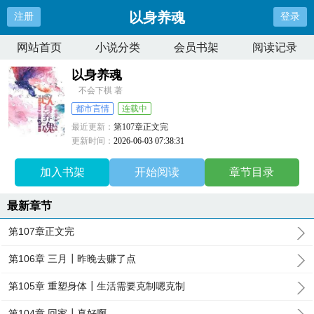
以身养魂
注册
登录
网站首页
小说分类
会员书架
阅读记录
以身养魂
不会下棋 著
都市言情
连载中
最近更新：
第107章正文完
更新时间：
2026-06-03 07:38:31
加入书架
开始阅读
章节目录
最新章节
第107章正文完
第106章 三月┃昨晚去赚了点
第105章 重塑身体┃生活需要克制嗯克制
第104章 回家┃真好啊