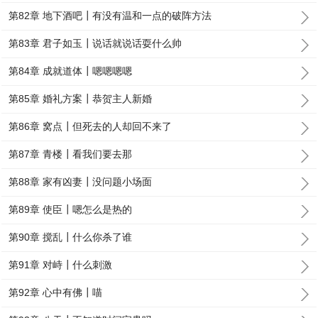
第82章 地下酒吧┃有没有温和一点的破阵方法
第83章 君子如玉┃说话就说话耍什么帅
第84章 成就道体┃嗯嗯嗯嗯
第85章 婚礼方案┃恭贺主人新婚
第86章 窝点┃但死去的人却回不来了
第87章 青楼┃看我们要去那
第88章 家有凶妻┃没问题小场面
第89章 使臣┃嗯怎么是热的
第90章 搅乱┃什么你杀了谁
第91章 对峙┃什么刺激
第92章 心中有佛┃喵