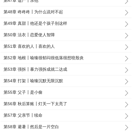
第47章 遗产┃亲他
第48章 咚咚咚┃为什么说对不起
第49章 真甜┃他还是个孩子别这样
第50章 法衣┃恋爱使人智障
第51章 喜欢的人┃喜欢的人
第52章 地根┃喻臻很郁闷很低落很想咬殷炎
第53章 强拆┃暴力强拆成就二达成
第54章 打架┃喻臻沉默无限沉默
第55章 父子┃是小偷
第56章 秋后算账┃灯关一下太亮了
第57章 父亲节┃续命
第58章 避暑┃然后是一片空白