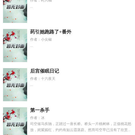
作者：时只柚
...
药引她跑路了+番外
作者：小尖椒
...
后宫催眠日记
作者：十六夜天
...
第一杀手
作者：冰
司空催马疾驰，正踏过一座长桥。桥头一片桃树林，正值桃花怒
放，姹紫嫣红，灼灼有如云霞蒸蔚。然而司空早已没有了欣赏...