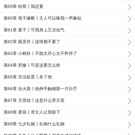
第59章 枯骨┃我还要
第60章 母子缘断┃主人可以唤我一声麻姑
第61章 童子┃可我身上又没仙气
第62章 困灵符┃连塔都不要了
第63章 小棉袄┃不能太开心太不矜持了
第64章 邪修┃可是这要怎么抢
第65章 宗法处置┃杀了他
第66章 业火路┃他伸手触碰那一片白芒
第67章 天雷劫┃这是什么旱天雷
第68章 委屈┃求主人让我留下
第69章 七夕礼物┃礼物什么礼物