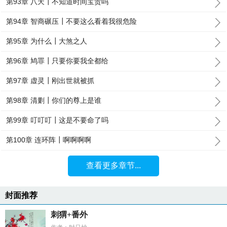
第93章 八天┃不知道时间宝贵吗
第94章 智商碾压┃不要这么看着我很危险
第95章 为什么┃大煞之人
第96章 鸠罪┃只要你要我全都给
第97章 虚灵┃刚出世就被抓
第98章 清剿┃你们的尊上是谁
第99章 叮叮叮┃这是不要命了吗
第100章 连环阵┃啊啊啊啊
查看更多章节...
封面推荐
刺猬+番外