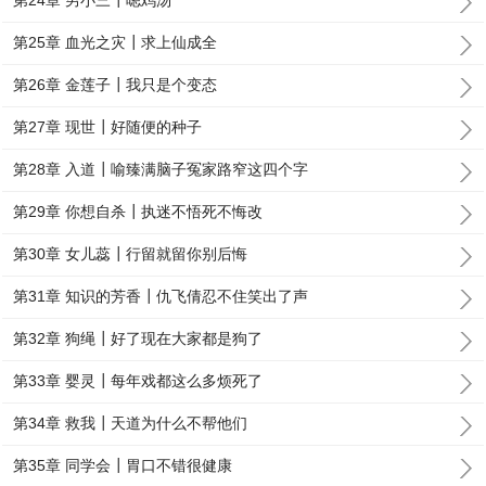
第24章 男小三┃嗯鸡汤
第25章 血光之灾┃求上仙成全
第26章 金莲子┃我只是个变态
第27章 现世┃好随便的种子
第28章 入道┃喻臻满脑子冤家路窄这四个字
第29章 你想自杀┃执迷不悟死不悔改
第30章 女儿蕊┃行留就留你别后悔
第31章 知识的芳香┃仇飞倩忍不住笑出了声
第32章 狗绳┃好了现在大家都是狗了
第33章 婴灵┃每年戏都这么多烦死了
第34章 救我┃天道为什么不帮他们
第35章 同学会┃胃口不错很健康