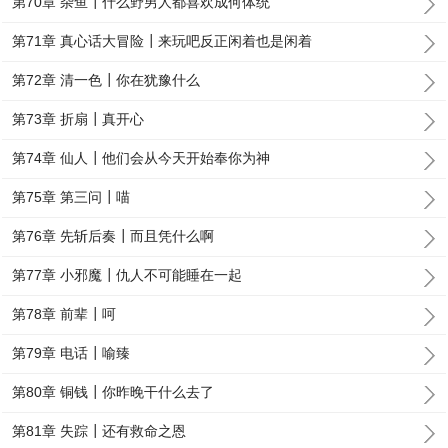
第70章 杂鱼┃什么野男人都喜欢成何体统
第71章 真心话大冒险┃来玩吧反正闲着也是闲着
第72章 清一色┃你在犹豫什么
第73章 折扇┃真开心
第74章 仙人┃他们会从今天开始奉你为神
第75章 第三问┃喵
第76章 先斩后奏┃而且凭什么啊
第77章 小邪魔┃仇人不可能睡在一起
第78章 前辈┃呵
第79章 电话┃喻臻
第80章 铜钱┃你昨晚干什么去了
第81章 失踪┃还有救命之恩