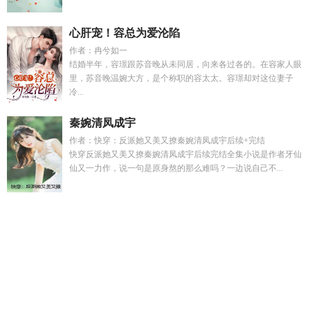
心肝宠！容总为爱沦陷
作者：冉兮如一
结婚半年，容璟跟苏音晚从未同居，向来各过各的。在容家人眼
里，苏音晚温婉大方，是个称职的容太太。容璟却对这位妻子
冷...
秦婉清凤成宇
作者：快穿：反派她又美又撩秦婉清凤成宇后续+完结
快穿反派她又美又撩秦婉清凤成宇后续完结全集小说是作者牙仙
仙又一力作，说一句是原身熬的那么难吗？一边说自己不...
完颜晟见过完颜亶吗
宝可梦阿尔宙能给谁进化的
失忆男主1v1
新书
闷骚学霸太高冷笔趣阁
快穿各个世界位面
恋爱模拟韩
剧
姜惜之慕南舟免费
庄园奇遇完整版无删减在线播放
白月光
逆改剧本笔趣阁最新章节免费阅读
虞卿无删减版
少爷的贴身
书童by三两
阿尔宙斯喷火龙
圣经中说恶魔终将什么什么失败
那句话
庄园呢
少爷与秒书漫画
我在星际靠挖食物暴富 无日休
沐
被厌弃的男妻无删减版全文免费阅读
秦隽顾千千的
宁折不