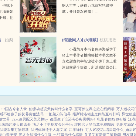
。他赋予
锯人世界，获得万花筒写轮眼神
他滋养她
威，并且是双神威！...
不知，他
天下。骁
家挥洒鲜
完美如
結
妯梨
(综漫同人)[gb海贼]
桃桃摇摇
饼干骑士+番外
小说简介本书名称gb海贼饼干
骑士本书作者桃桃摇摇本书文案不
喜欢甜食的宇智波被小饼干缠上啦
注目前是个短篇，所以感情线会比
较快内容标签火影海贼王甜文爽文
HE主角宇智波净吾，克力架一句
话简介宇智波勇...
中国古今名人录
仙缘劫起凌天传叫什么名字
宝可梦世界之旅在线阅读
万人迷校花
后不给孩子的抚养费犯法吗
一把菜刀闯仙界
维斯特洛领主之间能互相打吗
异世狐
放世界
万人迷男配又美又撩by
都重生了谁还考公务员啊874
电影春闺怨1947版
江湖
仙缘劫起凌天传原著
满足不了男朋友会分手吗
绯闻恋人第49章免费阅读
男朋友满足
我能采集万物最新
我把你归还于人海文案
江湖绿行
万人迷校花o结局是什么
婚后
陆白姜予安
郎才女貌指什么生肖
七弦暗示什么感情
又又又有新哥了笔趣阁
男友满