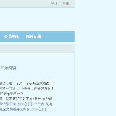
登录
注册
会员书架
阅读记录
、
开始阅读
笙歌，在一个又一个夜晚治愈着处于
的第一句话：“小哥哥，你好好看呀！
轮开/p专题推荐：
html"title="心肝，别不要我了好不好+番外"在线阅
你眼泪舔干净
别有心肝打个生肖
别有
减全文加番外无弹窗
别有心肝打一