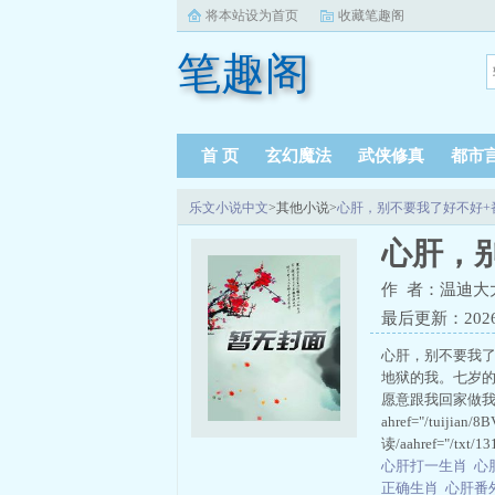
将本站设为首页
收藏笔趣阁
笔趣阁
首 页
玄幻魔法
武侠修真
都市
乐文小说中文
>其他小说>
心肝，别不要我了好不好+
心肝，
作 者：温迪大
最后更新：2026-0
心肝，别不要我了
地狱的我。七岁
愿意跟我回家做我
ahref="/tuijia
读/aahref="/txt/1
心肝打一生肖
心
正确生肖
心肝番