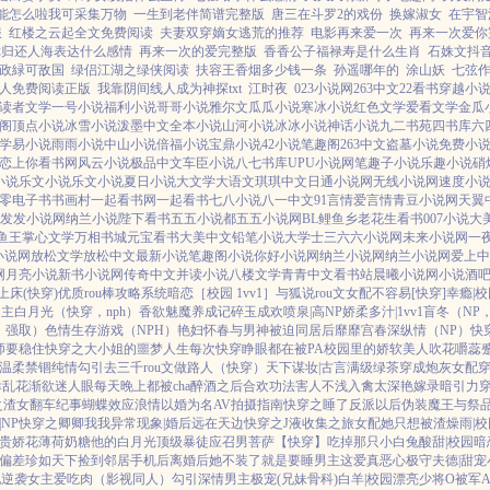
能怎么啦我可采集万物
一生到老伴简谱完整版
唐三在斗罗2的戏份
换嫁淑女
在宇智波
服
红楼之云起全文免费阅读
夫妻双穿嫡女逃荒的推荐
电影再来爱一次
再来一次爱你
你归还人海表达什么感情
再来一次的爱完整版
香香公子福禄寿是什么生肖
石姝文抖
政緑可敌国
绿侣江湖之绿侠阅读
扶容王香烟多少钱一条
孙遥哪年的
涂山妖
七弦
人免费阅读正版
我靠阴间线人成为神探txt
江时夜
023小说网
263中文
22看书
穿越小
读者文学
一号小说
福利小说
哥哥小说
雅尔文
瓜瓜小说
寒冰小说
红色文学
爱看文学
金瓜
阁
顶点小说
冰雪小说
泼墨中文
全本小说
山河小说
冰冰小说
神话小说
九二书苑
四书库
六
学
易小说
雨雨小说
中山小说
倍福小说
宝鼎小说
42小说
笔趣阁
263中文
盗墓小说
免费小
恋上你看书网
风云小说
极品中文
车臣小说
八七书库
UPU小说网
笔趣子小说
乐趣小说
硝
小说
乐文小说
乐文小说
夏日小说
大文学
大语文
琪琪中文
日通小说网
无线小说网
速度小
零电子书
书画村
一起看书网
一起看书
七八小说
八一中文
91言情
爱言情
青豆小说网
天翼
发发小说网
纳兰小说
陛下看书
五五小说都
五五小说网
BL鲤鱼乡
老花生看书
007小说
大
鱼王
掌心文学
万相书城
元宝看书
大美中文
铅笔小说
大学士
三六六小说网
未来小说网
一
小说网
放松文学
放松中文
最新小说
笔趣阁小说
你好小说网
纳兰小说网
纳兰小说网
爱上中
网
月亮小说
新书小说网
传奇中文
并读小说
八楼文学
青青中文
看书站
晨曦小说网
小说酒
上床(快穿)
优质rou棒攻略系统
暗恋［校园 1vv1］
与狐说
rou文女配不容易[快穿]
幸瘾|校
主白月光（快穿，nph）
香欲
魅魔养成记
碎玉成欢
喷泉|高NP
娇柔多汁|1vv1
盲冬（NP
1，强取）
色情生存游戏（NPH）
艳妇怀春
与男神被迫同居后
靡靡宫春深
纵情（NP）
快
师要稳住
快穿之大小姐的噩梦人生
每次快穿睁眼都在被PA
校园里的娇软美人
吹花嚼蕊
温柔禁锢
纯情勾引
去三千rou文做路人（快穿）
天下谋妆|古言
满级绿茶穿成炮灰女配
幸
乱花渐欲迷人眼
每天晚上都被cha
醉酒之后
合欢功法害人不浅
入禽太深
艳嫁录
暗引力
之渣女翻车纪事
蝴蝶效应
浪情
以婚为名
AV拍摄指南
快穿之睡了反派以后
伪装魔王与祭
NP
快穿之卿卿我我
异常现象|婚后
远在天边
快穿之J液收集之旅
女配她只想被渣
燥雨|校
贵娇花
薄荷奶糖
他的白月光
顶级暴徒
应召男菩萨
【快穿】吃掉那只小白兔
酸甜|校园暗
偏差
珍如天下
捡到邻居手机后
离婚后她不装了
就是要睡男主
这爱真恶心
极守夫德|甜宠
配逆袭
女主爱吃肉
（影视同人）勾引深情男主
极宠(兄妹骨科)
白羊|校园
漂亮少将O被军