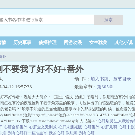
搜索
言情
历史军事
侦探推理
网游动漫
女生耽美
其他小说
番外
别不要我了好不好+番外
大
动 作：
加入书架
、
章节目录
4-12 16:57:38
最新章节：
第305章
好不好作者：温迪大大简介：【重生+偏执+治愈】初遇时，你是南边寒冷中的
的南笙在寒冷的夜晚捡到了巷子角落里的殷寒，向他伸出了白皙温暖的手，她说
的老公吗？”殷寒不知道的是当他握住那寒冷中的那抹温暖的时候，他命运的齿
n/8BVy.html"title="治愈"target="_blank"治愈/a/pahref="/read/131425/1.
31425.html"txt下载/aarel="nofollow"id="addsj"加入书架/a/p
心肝别哭 过来我给
肝
心肝全部番外
心肝全文无删减
心肝未删减版
心肝番外
心肝儿啊
心肝未删
外篇
别有心肝打一精准生肖
我的心肝 你别亲
别有心肝