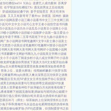
当吐槽役leaf14
X涂山
逆袭艺人成功案例
苏离穿
完
在宇智波当吐槽役TXt
遇见前男友之后在线阅
音
穿成祸国妖妃桑宁的
姜予安陆景言
男主司泽洵
作品集
又又又有新哥哥了番外txt
孙摇遥
渎神的
摄政
说
00小说网
吾爱小说
三藏小说
看书中文
三三中文网
三四
小说
3Q中文
中文小说
可心文学
王者小说
悟空追书
玛雅
四小说
顶点小说
功夫小说
瓜瓜小说
青豆小说
骑士小说
说
19楼小说
网阅小说
捏破小说
随梦小说
第一版主
爱去小
烟文学
君子博客
二五零书苑
笔下中文
九曲小说
香玲小
说网
广东小说网
读书网
笔趣阁V
文学A
富士康小说
富士
中文
悠悠小说
我去读
笔趣阁IO
笔趣阁W
搜读小说
葫芦
美书网
大美书网
大美书网
大美书网
8P小说
晨曦小说网
夜书库
麒麟中文网
妙书阁
九九小说
耽美文学网
小说铺
文
小子小说
布丁阅读
乡村小说
八戒文学网
子叶小说
吞
吧
牧龙师
笔趣读
你男朋友下面真大
当H文女配开始自暴
园np
文火煨青梅|甜宠
爱意收集攻略
情深如兽
精养贵
，替身上位，追妻火葬场）
传闻她鲜嫩多汁|快穿
当我
穿之睡遍男神(nph)
兽医
入禽太深
禁忌沉沦
快穿之拯救
蹙蛾眉|古言
失贞|NP
虐文女主求生指南
予你心安|甜宠
穿成男主的炮灰前妻
勾引禁欲师尊
交易|校园NP
炽夏
穿进兽人世界被各种吃干抹净
被白月光的爸爸给睡了
品勇者
屋檐下|校园
见微知著|弟妹
知与谁同|伪公媳
蜜汁
园
强行侵占|骨科/强制
白蛇夫君
温火|伪骨科
长媳不如
恋
课后补习（师生）
绿茶婊的上位
深闺淫情
长公主的
小兔子乖乖|青梅竹马
永远也会化雾
两情相厌|伪骨科
鱼
A灌满后
修仙修罗场 (NPH)
恋爱脑，但强制爱
穿书之欲