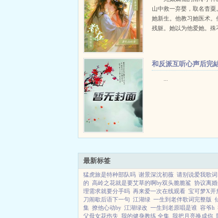
山中救一弃婴，取名杳粟
她新生。他教习她医术。
残躯。她以为他爱她。殊
只是在做局，为的是惑乱
勇善战，冬日盛阳，为国
血的少将军。温润沉静，
和反派互听心声后完
斯，心怀全天下百姓...
+番外
...
最新标签
猛虎旅是特种部队吗
谢景深沈初薇
请别说爱我歌词
的
高岭之花就是要艾草的啊by双头脆脆鲨
协议离婚
理需求就要分手吗
再来爱一次在线观看
宝可梦X开
刀闹歇后语下一句
江湖绿
一生到老伴歌词完整版
集
撩他心动by
江湖绿改
一生到老原唱是谁
容爷h
父母女花伤失
我的健身教练 全集
我把月亮换成你