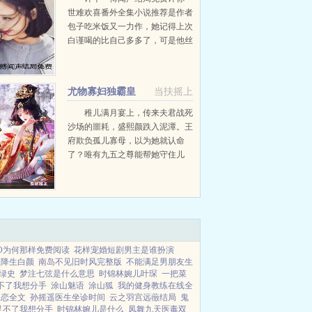
世难欢喜番外全集小说推荐是作者
许千一傅闻声
包子吃米饭又一力作，她记得上次
白谨喝的比自己多多了，可是他丝
毫没有嫌弃，甚至给她亲自倒酒。
许千一嗤笑一声，不再去想。毕竟
有些事情，强求不来。看见许千一
尤物寡妇独霸皇
当扶摇上
转身就进了卧房，傅闻声...
上，多胎登凤位
稚儿满月宴上，传来夫君战死
沙场的噩耗，盛熙颜跌入泥潭。王
府欺负孤儿寡母，以为她就认命
了？唯有九五之尊能帮她守住儿
子。她攻他，撩他。起初，玄翎说
朕和将军是少年玩伴，朕封她为诰
命夫人。直到，钟萃宫见到一女
人，酥手施金针，娇躯纤弱若柳...
O为何那样免费阅读
花样宠婚短剧男主是谁扮演
宝降生白颜
南岛不见旧时风完整版
不能满足男朋友生
绿史
梦注七弦是什么意思
时锦林婉儿叶琛
一把菜
不了我想分手
涂山魅语
涂山狐
我的健身教练在线全
迷恋全文
孙摇遥医生坐诊时间
云之羽宫远藢结局
鬼
足不了我想分手
时锦林婉儿是什么
凤舞九天医毒双