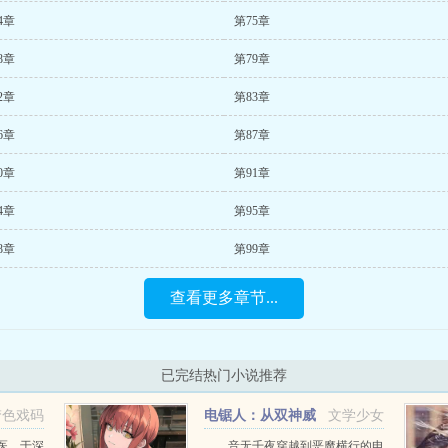
4章
第75章
8章
第79章
2章
第83章
6章
第87章
0章
第91章
4章
第95章
8章
第99章
查看更多章节...
已完结热门小说推荐
梦色戏码
电锯人：从双神威
文学少女
开始
医，于深
音无千夜穿越到恶魔横行的电