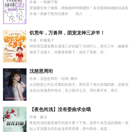
作者：一富解千愁
穿越重生除了修炼，师妹她样样精通惊！杂灵根师妹她副业超多
作者一富解千愁完结番外 简介 ...
饥荒年，万兽拜，团宠龙神三岁半！
作者：柠檬栗子
种田萌宝团宠爽文虐渣三岁的贱丫丑得吓人，受灾三年，她被亲
娘卖了当菜人，却被兽群救下，送给了莫家。呸...
沈慈恩周珩
作者：沈慈恩周珩：结局+番外
从沈慈恩公司正式离职的那天，周珩买了束白玫瑰回家。店家说
这支白玫瑰养护得当，至少能活七天。周珩离开前，将它...
【夜色尚浅】没有委曲求全哦
作者：篆点
夜色尚浅的最意难平的是什麽？于我，是那个未完成的拥抱！假
如上官浅重生回到金龙胆草那夜，那句替你，就是...