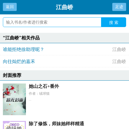
江曲峤
返回
足迹
搜 索
“江曲峤”相关作品
谁能拒绝徐助理呢？
江曲峤
向往灿烂的嘉禾
江曲峤
封面推荐
她山之石+番外
作者：绒球猫
...
除了修炼，师妹她样样精通