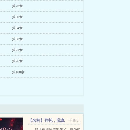
第76章
第80章
第84章
第88章
第92章
第96章
第100章
【名柯】拜托，我真
千鱼儿
的不是凶手！
终于改造完成出来了，以为能