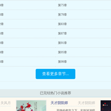
4章
第75章
8章
第79章
2章
第83章
6章
第87章
0章
第91章
4章
第95章
8章
第99章
查看更多章节...
已完结热门小说推荐
关风月
天才阴阳师
天才阴阳师
平静的都市之下，实则波涛暗