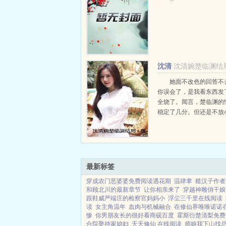
沈清
沈清婉楚临渊结
婉楚临渊
她面不改色的回答不
你误会了，是我看东西发
全烧了。闻言，楚临渊的
稳定了几分。但还是不放
什么不跟我说一声，那是
的回忆，你舍得吗？沈清
若，像他骗自己时一样。..
最新标签
穿成农门恶婆婆免费阅读遇花期
温肆聿
糙汉子作者
和顾北川的最新章节
让你相亲来了
穿越神雕俏干娘
跟鞋威严端庄的检察官妈妈小
浮尘三千里在线阅读
读
女主角温年
血肉与机械融合
在修仙界唯唯诺诺
惨
你男朋友长的很好看商砚百度
霍斯衍楚清梨免费
合院娶持家媳妇
夭夭修仙 在线阅读
师娘我下山找