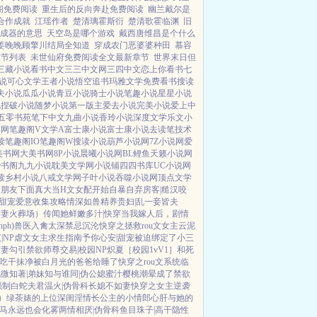
阁免费阅读
重生后的反向奔赴免费阅读
幽兰戴尔是
合作成就
江瑶作者
楚清璃霍斯衍
楚清歌霍临渊
旧
成器的意思
天空岛是哪个游戏
戴西唐维昌是个什么
姜晚晚顾擎川结局全知道
穿成农门恶婆婆种田
慕容
章节列表
未世仙府免费阅读全文最新章节
世界末日但
三藏小说
看书中文
三三中文网
三四中文
恋上你看书
七
说
可心文学
王者小说
悟空追书
玛雅文学
免费看书
搜读
夫小说
瓜瓜小说
青豆小说
骑士小说
笔趣小说
星星小说
说
捏破小说
随梦小说
第一版主
爱去小说
完美小说
爱上中
五零书苑
笔下中文
九曲小说
香玲小说
深度文学
乐文小
书网
笔趣阁V
文学A
富士康小说
富士康小说
去读笔
技术
读
笔趣阁IO
笔趣阁W
搜读小说
葫芦小说网
7Z小说网
爱
美书网
大美书网
8P小说
晨曦小说网
BL鲤鱼
天籁小说网
妙书阁
九九小说
耽美文学网
小说铺
四四书库
UC小说网
读
乡村小说
八戒文学网
子叶小说
吞噬小说网
顶点文学
男朋友下面真大
当H文女配开始自暴自弃
房客|糙汉
咬
|甜宠
爱意收集攻略
情深如兽
精养贵妇|乱
一妾皆夫
追妻火葬场）
传闻她鲜嫩多汁|快穿
当我嫁人后，剧情
ph)
兽医
入禽太深
禁忌沉沦
快穿之拯救rou文女主
云泥
|NP
虐文女主求生指南
予你心安|甜宠
被迫绑定了小三
前妻
勾引禁欲师尊
交易|校园NP
炽夏［校园1vV1］
和死
吃干抹净
被白月光的爸爸给睡了
快穿之rou文系统
临
微知著|弟妹
知与谁同|伪公媳
蜜汁樱桃
潮晕
成了禁欲
强制
白蛇夫君
温火|伪骨科
长媳不如妻
快穿之女主逆袭
）
绿茶婊的上位
深闺淫情
长公主的小情郎
心肝与她的
马
永远也会化雾
两情相厌|伪骨科
鱼目珠子|高干
隐性