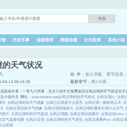
搜索
言情
历史军事
侦探推理
网游动漫
女生耽美
其他小说
境的天气状况
六
动 作：
加入书架
、
章节目录
4-14 00:14:38
最新章节：
第256章
状况是由作者：一零九六所著，乐文小说中文免费提供台风过境的天气状况全文
说中文 网址：www.lwxszw.com
台风过境时的天气特点
台风过境by
台风
番外
台风过境时的天气现象
台风已过境是什么意思
台风过境一般影响几天
台
多久
台风过境后的天气现象
台风过境持续多久
台风过境时通常出现什么天气
的照片
台风过境时的天气状况
台风过境图
台风过境后的图片
台风过境lofter
前后气温变化图
台风已过境
台风过境时的天气变化
台风过境番外txt
台风过
什么意思