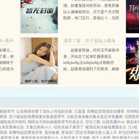
涌。妖魔鬼怪伺机而动，更有邪修
以人魂修炼邪法。吕宁是个天才阴
阳师，奇门五行，星相占卜，无所
不精，而他的桃花运，更是无人能
及。美女主播，清纯学姐，高冷女
总裁，甚至于连暗黑妖女，都对他
局+番外
通房丫鬟，世子宠她上瘾海
情有独钟。...
棠赵曼香结局+番外
去哪儿，
赵曼香照做，纤纤玉手握着书
了霉，便
卷，开始念了起来红藕香残玉
海棠赵曼香
情绪终于
helliphellip玉helliphellip才刚刚开
心的道为
始，赵曼香就遇到了拦路虎，她顿
属于我们
时窘得红了脸。红藕香残玉簟
婉神色自
（dian，四声）秋。赵曼香依旧坐
.
在罗汉椅上，随...
最新章节
让你相亲你娶了顶头上司短剧合集
江遥遥
田卿赵芸蕾现在住哪里
空间商
黄蓉
苏小姐短剧免费观看全集最新章节
火影忍者攻略对象全是忍术笔趣阁
沈悠悠
城隍庙求开智吗
翎绯仙子的劫难最新章节列表全文
浮生三载
位面直播中txt
我在末
在末世重拳出击
天蓬元帅朱小八
绍宋吴娘子累哭了
被渣后前夫破镜重圆全文
江x瑶
阅读
田卿和赵芸蕾谁厉害
鬼谷纵横
穿成农门恶女后我被全家人宠上天
时光织梦歌
总裁是第几集
被渣后前夫结局是什么
火影忍者之主攻略
国王上座率
狗生眼屎怎么回