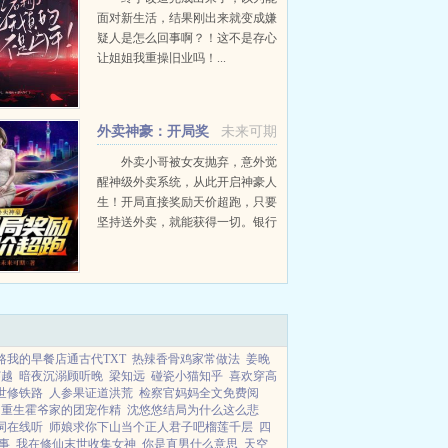
面对新生活，结果刚出来就变成嫌
疑人是怎么回事啊？！这不是存心
让姐姐我重操旧业吗！...
外卖神豪：开局奖
未来可期
励天价超跑
外卖小哥被女友抛弃，意外觉
醒神级外卖系统，从此开启神豪人
生！开局直接奖励天价超跑，只要
坚持送外卖，就能获得一切。银行
一亿现金，海边别墅，赛车技术哥
送的不是外卖，是一种人生！...
路我的早餐店通古代TXT
热辣香骨鸡家常做法
姜晚
穿越
暗夜沉溺顾听晚
梁知远
碰瓷小猫知乎
喜欢穿高
世修铁路
人参果证道洪荒
检察官妈妈全文免费阅
重生霍爷家的团宠作精
沈悠悠结局为什么这么悲
词在线听
师娘求你下山当个正人君子吧榴莲千层
四
事
我在修仙末世收集女神
你是直男什么意思
天空