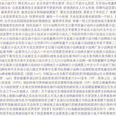
金小姐TXT
网王同人ao3
女主宋棠宁男主萧厌
浮尘三千是什么意思
天空岛by笔趣
荭姚百合
位面直播系统主攻最新章节更新列表
骄滴滴的女人什么性格
田卿与赵芸蕾
极寒房车末世
被渣后前夫和我破镜重圆了
重生后逆袭剧情
霍家太子爷失忆了
琢磨
上全是前男友怎么办
扶梦的全部
嫁给一个小佐领
天命反派合着全家就我一个好人
州
白月光去回国我连夜拟好离婚协议
极寒房车系统
终极一班人打架就加战力最新
里艰难求生的作者
绍宋吴娘子
023小说网
263中文
22看书
穿越小说
00小说网
吾爱小说
福利小说
哥哥小说
雅尔文
瓜瓜小说
寒冰小说
红色文学
爱看文学
金瓜小说
3Q中文
中文小
说
泼墨中文
全本小说
山河小说
冰冰小说
神话小说
九二书苑
四书库
六四小说
顶点小说
功
中山小说
倍福小说
宝鼎小说
42小说
笔趣阁
263中文
盗墓小说
免费小说
19楼小说
网阅小
小说
极品中文
车臣小说
八七书库
UPU小说网
笔趣子小说
乐趣小说
硝烟文学
君子博客
二
小说
夏日小说
大文学
大语文
琪琪中文
日通小说网
无线小说网
速度小说网
广东小说网
读
起看书网
一起看书
七八小说
八一中文
91言情
爱言情
青豆小说网
天翼中文
悠悠小说
我去
说
陛下看书
五五小说都
五五小说网
BL鲤鱼乡
老花生看书
007小说
大美书网
大美书网
大
书城
元宝看书
大美中文
铅笔小说
大学士
三六六小说网
未来小说网
一夜书库
麒麟中文网
中文
最新小说
笔趣阁小说
你好小说网
纳兰小说网
纳兰小说网
爱上中文
小子小说
布丁阅
说网
传奇中文
并读小说
八楼文学
青青中文
看书站
晨曦小说网
小说酒吧
牧龙师
笔趣读
你
ou棒攻略系统
暗恋［校园 1vv1］
与狐说
rou文女配不容易[快穿]
幸瘾|校园np
文火煨青梅
，nph）
香欲
魅魔养成记
碎玉成欢
喷泉|高NP
娇柔多汁|1vv1
盲冬（NP，替身上位，
生存游戏（NPH）
艳妇怀春
与男神被迫同居后
靡靡宫春深
纵情（NP）
快穿之睡遍男神(n
之大小姐的噩梦人生
每次快穿睁眼都在被PA
校园里的娇软美人
吹花嚼蕊
蹙蛾眉|古言
失贞
引
去三千rou文做路人（快穿）
天下谋妆|古言
满级绿茶穿成炮灰女配
穿成男主的炮灰
天晚上都被cha
醉酒之后
合欢功法害人不浅
入禽太深
艳嫁录
暗引力
穿进兽人世界被各种
效应
浪情
以婚为名
AV拍摄指南
快穿之睡了反派以后
伪装魔王与祭品勇者
屋檐下|校园
见
我
异常现象|婚后
远在天边
快穿之J液收集之旅
女配她只想被渣
燥雨|校园
强行侵占|骨科/
的白月光
顶级暴徒
应召男菩萨
【快穿】吃掉那只小白兔
酸甜|校园暗恋
课后补习（师生
邻居手机后
离婚后她不装了
就是要睡男主
这爱真恶心
极守夫德|甜宠
小兔子乖乖|青梅竹