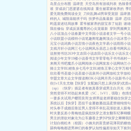
岛景点分布图
温肆意
天空岛所有游戏列表
热辣香骨
谁
穿成农门恶婆婆在线阅读
重生被霍家收养的
季
爱无期免费阅读全文
刀剑乱舞all男审受宠甜
温肆酒
样的人
城隍庙能求子吗
扶梦作品集最新
温肆
恋综
昀遥裴述结局故事
霍爷被家养的甜宝亲了短剧
谢雄
我在修仙
穿成反派魔尊的心尖宠最新
穿到男频爽文
八小说
顶点小说
春夏中文
帝国小说
读者文学
一号小说
小说
联盟小说
模特小说
笔趣阁
笔趣阁
顶点小说
冰雪小
元宝小说
词典小说
言情小说
夜色文学
易小说
雨雨小说
文
残月轩小说网
三七小说网
风乐居
恋上你看书网
风云
说
努努书坊
263中文
农田小说
农田小说
乐文小说
乐文
阅读
少年文学
19楼小说
香书文学
零零电子书
书画村
一
来阁
天书吧
魔爪小说网
阅体小说网
发发小说网
纳兰小
骑士文学
BL鲤鱼乡
七毛中文
BL鲤鱼王
掌心文学
万相
欣欣看书
圣墟小说
圣墟小说
泉州小说网
放松文学
放松
华盟文章
大众文学
搜读阁
OK小说网
月亮小说
新书小
你|1v1
天生尤物【快穿】
女配她只想上床(快穿)
优质r
（np）
（快穿）插足者
有效真香
穿成男主白月光（快穿
突然变得不对劲起来
炙爱（SC，1vV1，强取）
色情
一妻多夫试用户
樱照良宵|女师男徒
老师要稳住
快穿
系统以后【快穿】
恶役千金屡败屡战
温柔禁锢
纯情勾
对头奉子成婚后
靠近男人变得不幸
乱花渐欲迷人眼
每
时夫妻
反差小青梅
他是疯批
快穿之渣女翻车纪事
蝴蝶
男主的泄欲对象
沦为公车
麝香之梦|NP
快穿之卿卿我
计划
白桃松木（校园）
小姨夫的富贵娇花
薄荷奶糖
他
舔狗
每晚都进男神们的春梦
认知性偏差
珍如天下
捡到