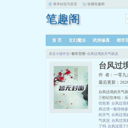
将本站设为首页
收藏笔趣阁
笔趣阁
首 页
玄幻魔法
武侠修真
都市
乐文小说中文
>都市言情>
台风过境的天气状况
台风过
作 者：一零九
最后更新：2026-0
台风过境的天气
三秒记住本站：乐文小
些危害
台风过境
风过境一般持续
的天气
台风过境
气状况
台风过境
了吗
台风过境了