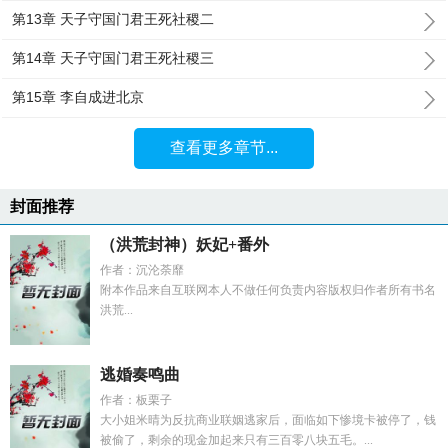
第13章 天子守国门君王死社稷二
第14章 天子守国门君王死社稷三
第15章 李自成进北京
查看更多章节...
封面推荐
（洪荒封神）妖妃+番外
作者：沉沦荼靡
附本作品来自互联网本人不做任何负责内容版权归作者所有书名
洪荒...
逃婚奏鸣曲
作者：板栗子
大小姐米晴为反抗商业联姻逃家后，面临如下惨境卡被停了，钱
被偷了，剩余的现金加起来只有三百零八块五毛。...