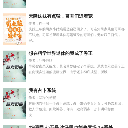
天降妹妹有点猛，哥哥们追着宠
作者：柠千司
失踪三年的司家小姑娘居然自己回来了。可谁知司家几位哥哥都
不认她。司慕初望着几位霉运缠身的哥哥们，无奈叹了口气，
捏...
想在柯学世界退休的我成了卷王
作者：卟卟芭咕
早雾弥夜某天醒来，莫名其妙绑定了个系统。系统表示这是个正
在向现实过渡的漫画世界，由于还未彻底成型，所以...
我有占卜系统
作者：暴躁的螃蟹
林媗偶然得到一个占卜系统，占卜准确率百分百，可趋吉避凶，
救人于危难。如此神器，却有一致命弱点，占卜明码标价，一
次...
(综漫同人)不是,这马甲也能修罗场？+番外