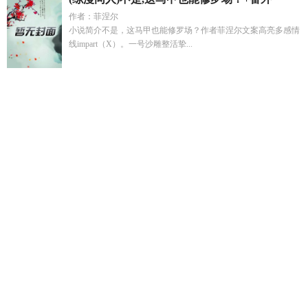
作者：菲涅尔
小说简介不是，这马甲也能修罗场？作者菲涅尔文案高亮多感情
线impart（X）。一号沙雕整活挚...
苏鸣陈佳怡后续
私人专属免费阅读全文
路人炮灰小美人np
受
风象是不是病娇
风象的疯
修仙转世的人叫什么
进击的巨
人同人合集
风象喜欢强制爱吗
海贼王老牌海军三大将生平资
料
海贼王大将中将少将
风象恋爱脑吗
海棠依旧海棠花开免费
阅读
私人专属在线阅读
海棠花开已无恙暗示什么
叶汵泠
叶
凛颜漫
谢却人间事gl流鸢长凝
替嫁后残疾王爷宠妻无度
痴汉
是什么意思解释
专属信息素by五所谓
七零厂花海岛求生全文
免费阅读
颜蓉
光之美少女作品集
江北希是谁
颜廷尧
季晏礼
唐棠
风象不爱会让她怀孕吗
污染物但沉迷种田TXT百度资
源
被虐离婚后厉总跪求复合免费阅读
嗜好(校园 np)|黒鸟
主角
陈明和女主苏婉的都市叫什
恶魔少爷宠上瘾免费阅读全文
叶
泠
痴汉在感情中代表什么
晴时雨by笔趣阁免费阅读
末日求生
我的手机刷出万亿物资tx
修仙转世
专属信息素TXT
七零年代
幸福生活 如花
季云栀
人在米花我被养成了
小炮灰被主角惩罚
了
我当阴曹官的人物介绍
三流侦探模拟器最新章节
季宴礼小