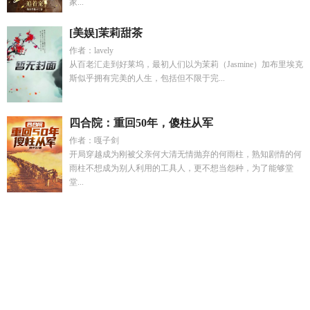
家...
[美娱]茉莉甜茶
作者：lavely
从百老汇走到好莱坞，最初人们以为茉莉（Jasmine）加布里埃克
斯似乎拥有完美的人生，包括但不限于完...
四合院：重回50年，傻柱从军
作者：嘎子剑
开局穿越成为刚被父亲何大清无情抛弃的何雨柱，熟知剧情的何
雨柱不想成为别人利用的工具人，更不想当怨种，为了能够堂
堂...
斗罗大陆虚无技能
三国从黄巾猛将开始
我在修仙界做卧底
帝
心独宠
梦见排球教练什么意思
在综艺卖CP的影后假戏当真后
疯了gl txt
神魔道电影
陈宇萍被执行死刑完整版
女主许晚柠男
子
真千金回府飒爆京城
巾帼将军护府守家国
林柔和张豪的最
新章节更新内容
失去孩子后最明显特征
开局斩杀关羽评价
陈
宇宙周茜结局怎么样
失去孩子几年后的说说
七重微笑天空图
片
三国从黄巾小兵开始
曾将真心付流萤大结局
林柔张豪免