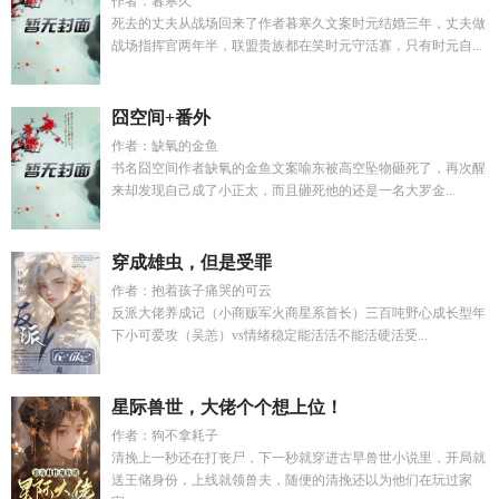
作者：暮寒久
死去的丈夫从战场回来了作者暮寒久文案时元结婚三年，丈夫做
战场指挥官两年半，联盟贵族都在笑时元守活寡，只有时元自...
囧空间+番外
作者：缺氧的金鱼
书名囧空间作者缺氧的金鱼文案喻东被高空坠物砸死了，再次醒
来却发现自己成了小正太，而且砸死他的还是一名大罗金...
穿成雄虫，但是受罪
作者：抱着孩子痛哭的可云
反派大佬养成记（小商贩军火商星系首长）三百吨野心成长型年
下小可爱攻（吴恙）vs情绪稳定能活活不能活硬活受...
星际兽世，大佬个个想上位！
作者：狗不拿耗子
清挽上一秒还在打丧尸，下一秒就穿进古早兽世小说里，开局就
送王储身份，上线就领兽夫，随便的清挽还以为他们在玩过家