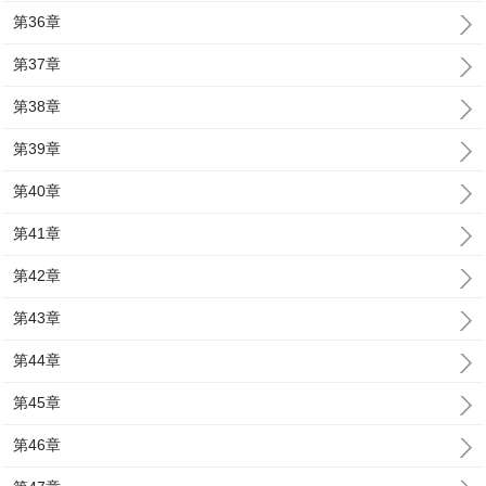
第36章
第37章
第38章
第39章
第40章
第41章
第42章
第43章
第44章
第45章
第46章