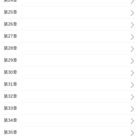
第24章
第25章
第26章
第27章
第28章
第29章
第30章
第31章
第32章
第33章
第34章
第35章