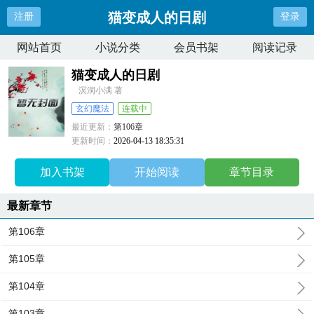
猫变成人的日剧
注册
登录
网站首页
小说分类
会员书架
阅读记录
猫变成人的日剧
溟洞小满 著
玄幻魔法
连载中
最近更新：
第106章
更新时间：
2026-04-13 18:35:31
加入书架
开始阅读
章节目录
最新章节
第106章
第105章
第104章
第103章