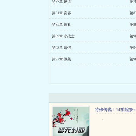
第77章 邀请
第7
第81章 竞赛
第8
第85章 送礼
第8
第89章 小战士
第9
第93章 请假
第9
第97章 做菜
第9
特殊传说Ⅰ14学院祭+
外
...