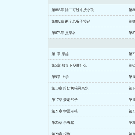
第886章 陆二哥过来接小孩
第8
第882章 两个老爷子较劲
第8
第878章 点菜名
第8
第1章 穿越
第2
第5章 知青下乡做什么
第6
第9章 上学
第1
第13章 给奶奶喝灵泉水
第1
第17章 姜老爷子
第1
第21章 学医考核
第2
第25章 杀野猪
第2
第29章 报到
第3