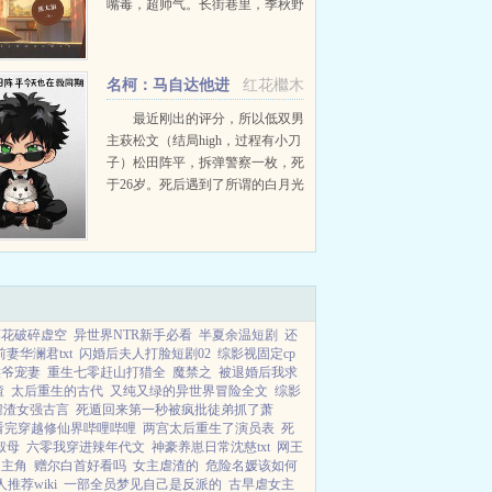
嘴毒，超帅气。长街巷里，季秋野
的一句警察来了，换来了陆声辞的
一辈子。可高二开学第一天，两人
成为了同班同学。同班后林景北总
名柯：马自达他进
红花檵木
会调侃陆声辞辞...
酒厂救同期啦
最近刚出的评分，所以低双男
主萩松文（结局high，过程有小刀
子）松田阵平，拆弹警察一枚，死
于26岁。死后遇到了所谓的白月光
系统，虽然不怎么科学，但看着几
个倒霉同期都被剧本杀了，也无所
谓科不科学。总之，这就是一个美
惨强每天努力救...
莲花破碎虚空
异世界NTR新手必看
半夏余温短剧
还
妻华澜君txt
闪婚后夫人打脸短剧02
综影视固定cp
侯爷宠妻
重生七零赶山打猎全
魔禁之
被退婚后我求
渣
太后重生的古代
又纯又绿的异世界冒险全文
综影
虐渣女强古言
死遁回来第一秒被疯批徒弟抓了萧
看完穿越修仙界哔哩哔哩
两宫太后重生了演员表
死
叔母
六零我穿进辣年代文
神豪养崽日常沈慈txt
网王
是主角
赠尔白首好看吗
女主虐渣的
危险名媛该如何
推荐wiki
一部全员梦见自己是反派的
古早虐女主