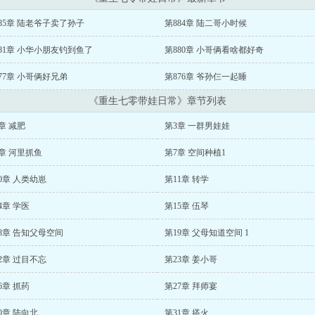
85章 陆老爷子卖了孙子
第884章 陆二哥小时候
81章 小华小朋友钓到鱼了
第880章 小哥俩看啥都好奇
77章 小哥俩好兄弟
第876章 爷孙仨一起睡
《重生七零带娃日常》章节列表
章 减肥
第3章 一群男娃娃
章 河里抓鱼
第7章 空间种植1
0章 人类幼崽
第11章 转学
4章 学医
第15章 伍琴
8章 告知父母空间
第19章 父母知道空间 1
2章 过目不忘
第23章 姜小哥
6章 抓药
第27章 拜师宴
0章 陆向北
第31章 搭火