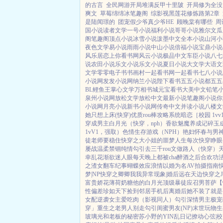
的古言
全民网游开局堆满反甲十里陂
开局修为全没
爽文
草莓绵绵冰笔趣阁
综影视黑莲花修炼路第2章
是陆闻璟的
团宠假少爷真少爷HE
顾晚棠有哪些
周
国小说
读者文学
一号小说
福利小说
哥哥小说
雅尔文
瓜
阁
笔趣阁
顶点小说
冰雪小说
泼墨中文
全本小说
山河小
夜色文学
易小说
雨雨小说
中山小说
倍福小说
宝鼎小说
风乐居
恋上你看书网
风云小说
极品中文
车臣小说
八七
说
农田小说
乐文小说
乐文小说
夏日小说
大文学
大语文
文学
零零电子书
书画村
一起看书网
一起看书
七八小说
小说网
发发小说网
纳兰小说
陛下看书
五五小说都
五五
BL鲤鱼王
掌心文学
万相书城
元宝看书
大美中文
铅笔
泉州小说网
放松文学
放松中文
最新小说
笔趣阁小说
你
小说网
月亮小说
新书小说网
传奇中文
并读小说
八楼文
她只想上床(快穿)
优质rou棒攻略系统
暗恋［校园 1vv
穿成男主白月光（快穿，nph）
香欲
魅魔养成记
碎玉
1vV1，强取）
色情生存游戏（NPH）
艳妇怀春
与男
徒
老师要稳住
快穿之大小姐的噩梦人生
每次快穿睁眼
屡战
温柔禁锢
纯情勾引
去三千rou文做路人（快穿）
幸
乱花渐欲迷人眼
每天晚上都被cha
醉酒之后
合欢功
之渣女翻车纪事
蝴蝶效应
浪情
以婚为名
AV拍摄指南
梦|NP
快穿之卿卿我我
异常现象|婚后
远在天边
快穿之
富贵娇花
薄荷奶糖
他的白月光
顶级暴徒
应召男菩萨
【
性偏差
珍如天下
捡到邻居手机后
离婚后她不装了
就是
女配逆袭
女主爱吃肉
（影视同人）勾引深情男主
极宠
穿」
重生之老男人别走
勾引闺蜜男友(NP)
末世玩物生
玻璃光
和老板的秘密
苏小野的YIN乱日记
撩动心弦|