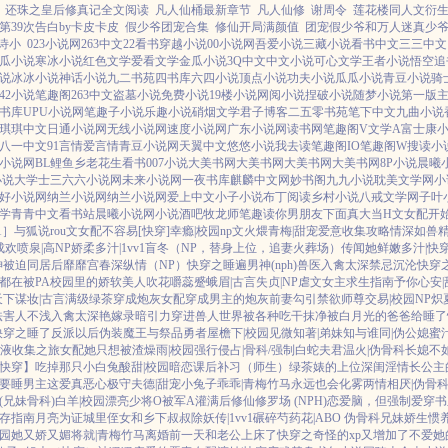
还珠之皇后修真记全文阅读
凡人仙桶最新章节
凡人仙修
谢周令
莲花楼同人文衍
第39次告白by卡皮卡皮
假少爷团宠合集
修仙开局满颜值
团宠假少爷和万人迷真少爷he
诗小
023小说网
263中文
22看书
穿越小说
00小说网
吾爱小说
三藏小说
看书中文
三三中文
瓜小说
寒冰小说
红色文学
爱看文学
金瓜小说
3Q中文
中文小说
可心文学
王者小说
悟空追
说
冰冰小说
神话小说
九二书苑
四书库
六四小说
顶点小说
功夫小说
瓜瓜小说
青豆小说
骑
42小说
笔趣阁
263中文
盗墓小说
免费小说
19楼小说
网阅小说
捏破小说
随梦小说
第一版
书库
UPU小说网
笔趣子小说
乐趣小说
硝烟文学
君子博客
二五零书苑
笔下中文
九曲小说
琪琪中文
日通小说网
无线小说网
速度小说网
广东小说网
读书网
笔趣阁V
文学A
富士康
八一中文
91言情
爱言情
青豆小说网
天翼中文
悠悠小说
我去读
笔趣阁IO
笔趣阁W
搜读小
小说网
BL鲤鱼乡
老花生看书
007小说
大美书网
大美书网
大美书网
大美书网
8P小说
晨曦
小说
大学士
三六六小说网
未来小说网
一夜书库
麒麟中文网
妙书阁
九九小说
耽美文学网
小
好小说网
纳兰小说网
纳兰小说网
爱上中文
小子小说
布丁阅读
乡村小说
八戒文学网
子叶
学
青青中文
看书站
晨曦小说网
小说酒吧
牧龙师
笔趣读
你男朋友下面真大
当H文女配开
1］
与狐说
rou文女配不容易[快穿]
幸瘾|校园np
文火煨青梅|甜宠
爱意收集攻略
情深如兽
成欢
喷泉|高NP
娇柔多汁|1vv1
盲冬（NP，替身上位，追妻火葬场）
传闻她鲜嫩多汁|快
神被迫同居后
靡靡宫春深
纵情（NP）
快穿之睡遍男神(nph)
兽医
入禽太深
禁忌沉沦
快穿之
都在被PA
校园里的娇软美人
吹花嚼蕊
蹙蛾眉|古言
失贞|NP
虐文女主求生指南
予你心安|
天下谋妆|古言
满级绿茶穿成炮灰女配
穿成男主的炮灰前妻
勾引禁欲师尊
交易|校园NP
炽
法害人不浅
入禽太深
艳嫁录
暗引力
穿进兽人世界被各种吃干抹净
被白月光的爸爸给睡了
快穿之睡了反派以后
伪装魔王与祭品勇者
屋檐下|校园
见微知著|弟妹
知与谁同|伪公媳
蜜
J液收集之旅
女配她只想被渣
燥雨|校园
强行侵占|骨科/强制
白蛇夫君
温火|伪骨科
长媳不
快穿】吃掉那只小白兔
酸甜|校园暗恋
课后补习（师生）
绿茶婊的上位
深闺淫情
长公主
要睡男主
这爱真恶心
极守夫德|甜宠
小兔子乖乖|青梅竹马
永远也会化雾
两情相厌|伪骨
(兄妹骨科)
白羊|校园
漂亮少将O被军A灌满后
修仙修罗场 (NPH)
恋爱脑，但强制爱
穿书
存指南
月亮为证
城里侄女和乡下叔叔
除妖传|1vv1
碾碎芍药花|ABO 伪骨科兄妹
娇生惯养
校园
她又娇又媚
将就|青梅竹马
离婚前一天和老公上床了
快穿之奇怪的xp又增加了
不爱她