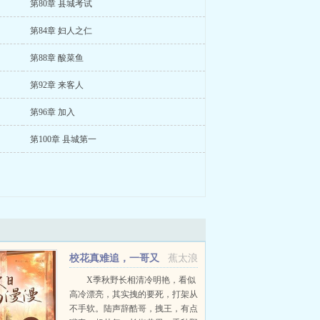
第80章 县城考试
第84章 妇人之仁
第88章 酸菜鱼
第92章 来客人
第96章 加入
第100章 县城第一
校花真难追，一哥又
蕉太浪
犯难了
X季秋野长相清冷明艳，看似
高冷漂亮，其实拽的要死，打架从
不手软。陆声辞酷哥，拽王，有点