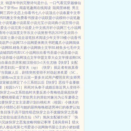
生文
锦瑟年华的完整诗句是什么
一口气看完穿越修仙
了穿书txt
闻嘉笔趣阁在线阅读
陆闻景林栀
男主
网
三四中文
恋上你看书
七八小说
顶点小说
春夏中文
帝
书
玛雅文学
免费看书
搜读小说
联盟小说
模特小说
笔趣
士小说
笔趣小说
星星小说
元宝小说
词典小说
言情小说
主
爱去小说
完美小说
爱上中文
残月轩小说网
三七小说网
香玲小说
深度文学
乐文小说
努努书坊
263中文
农田小
小说
富士康小说
去读笔
技术阅读
少年文学
19楼小说
香书
说
葫芦小说网
7Z小说网
爱来阁
天书吧
魔爪小说网
阅体
小说网
BL鲤鱼
天籁小说网
骑士文学
BL鲤鱼乡
七毛中文
说铺
四四书库
UC小说网
欣欣看书
圣墟小说
圣墟小说
小说
吞噬小说网
顶点文学
华盟文章
大众文学
搜读阁
OK
始自暴自弃
房客|糙汉
咬你|1v1
天生尤物【快穿】
女配
精养贵妇|乱
一妾皆夫（np）
（快穿）插足者
有效真香
穿
当我嫁人后，剧情突然变得不对劲起来
炙爱（SC，
拯救rou文女主
云泥
一妻多夫试用户
樱照良宵|女师男
甜宠
被迫绑定了小三系统以后【快穿】
恶役千金屡败
夏［校园1vV1］
和死对头奉子成婚后
靠近男人变得不
快穿之rou文系统
临时夫妻
反差小青梅
他是疯批
快穿
汁樱桃
潮晕
成了禁欲男主的泄欲对象
沦为公车
麝香之
如妻
快穿之女主逆袭计划
白桃松木（校园）
小姨夫的
的小情郎
心肝与她的舔狗
每晚都进男神们的春梦
认知
科
鱼目珠子|高干
隐性暗恋
快穿之合不拢腿
快穿之恶毒
之欲欲仙途
活色生仙（NP）
炮灰女配被扑倒了「快
|兄妹
快穿之恶鬼攻略
饲狼记事簿
【港风骨科】猎火
的人都会死
第七书
爱读小说网
御书屋
公主的小娇奴
暖