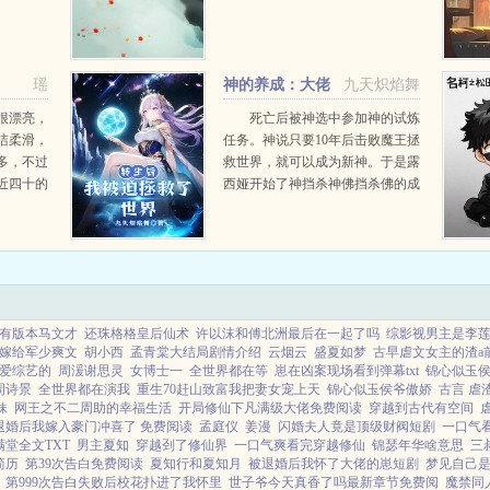
瑶
神的养成：大佬
九天炽焰舞
们都是我的好朋友
很漂亮，
死亡后被神选中参加神的试炼
洁柔滑，
任务。神说只要10年后击败魔王拯
多，不过
救世界，就可以成为新神。于是露
近四十的
西娅开始了神挡杀神佛挡杀佛的成
角有些细
神之路。她本以为，只需要杀死魔
我看，脸
王，却没想到，事情远没有那么简
开车来的
单。兽人亡灵矮人龙...
有版本马文才
还珠格格皇后仙术
许以沫和傅北洲最后在一起了吗
综影视男主是李
嫁给军少爽文
胡小西
孟青棠大结局剧情介绍
云烟云
盛夏如梦
古早虐文女主的渣a前
爱综艺的
周湲谢思灵
女博士一
全世界都在等
崽在凶案现场看到弹幕txt
锦心似玉
周诗景
全世界都在演我
重生70赶山致富我把妻女宠上天
锦心似玉侯爷傲娇
古言 虐
妹
网王之不二周助的幸福生活
开局修仙下凡满级大佬免费阅读
穿越到古代有空间
退婚后我嫁入豪门冲喜了 免费阅读
孟庭仪
姜漫
闪婚夫人竟是顶级财阀短剧
一口气
满堂全文TXT
男主夏知
穿越刭了修仙界
一口气爽看完穿越修仙
锦瑟年华啥意思
三
简历
第39次告白免费阅读
夏知行和夏知月
被退婚后我怀了大佬的崽短剧
梦见自己
第999次告白失败后校花扑进了我怀里
世子爷今天真香了吗最新章节免费阅
魔禁同人