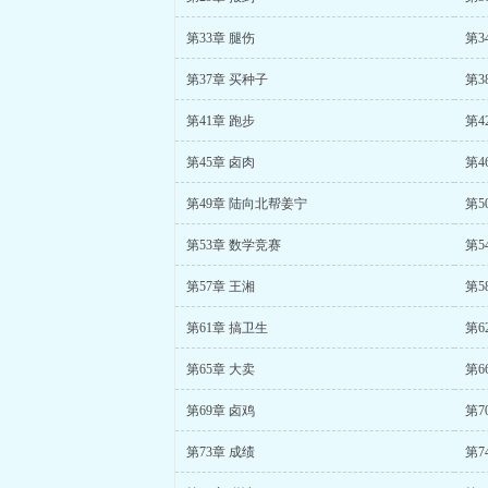
第33章 腿伤
第3
第37章 买种子
第3
第41章 跑步
第4
第45章 卤肉
第4
第49章 陆向北帮姜宁
第5
第53章 数学竞赛
第5
第57章 王湘
第5
第61章 搞卫生
第6
第65章 大卖
第6
第69章 卤鸡
第7
第73章 成绩
第7