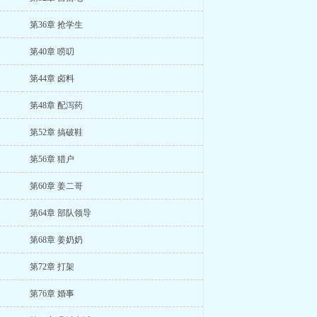
第36章 抢学生
第40章 唠叨
第44章 卤料
第48章 配泻药
第52章 搞破鞋
第56章 猎户
第60章 姜二哥
第64章 部队领导
第68章 姜奶奶
第72章 打架
第76章 婚事