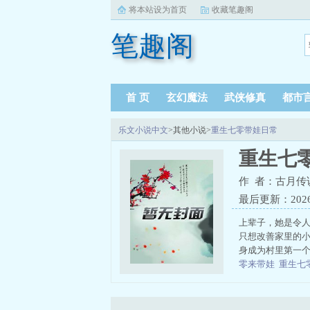
将本站设为首页
收藏笔趣阁
笔趣阁
首 页
玄幻魔法
武侠修真
都市
乐文小说中文
>其他小说>
重生七零带娃日常
重生七
作 者：古月传
最后更新：2026-0
上辈子，她是令
只想改善家里的
身成为村里第一个
零来带娃
重生七