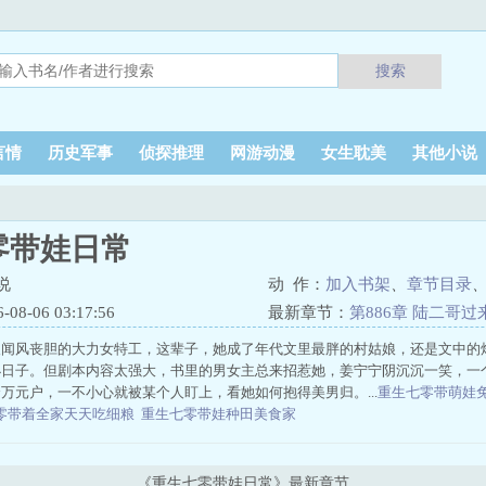
搜索
言情
历史军事
侦探推理
网游动漫
女生耽美
其他小说
零带娃日常
说
动 作：
加入书架
、
章节目录
8-06 03:17:56
最新章节：
第886章 陆二哥
人闻风丧胆的大力女特工，这辈子，她成了年代文里最胖的村姑娘，还是文中的
小日子。但剧本内容太强大，书里的男女主总来招惹她，姜宁宁阴沉沉一笑，一
万元户，一不小心就被某个人盯上，看她如何抱得美男归。...
重生七零带萌娃
零带着全家天天吃细粮
重生七零带娃种田美食家
《重生七零带娃日常》最新章节