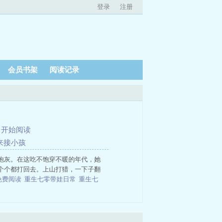
登录
注册
会员书架
阅读记录
、
开始阅读
过来接小孩
炮灰。在这吃不饱穿不暖的年代，她
个个都打回去。上山打猎，一下子翻
免费阅读
重生七零带娃日常
重生七