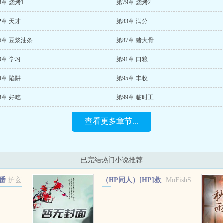
8章 烧烤1
第79章 烧烤2
2章 天才
第83章 满分
6章 豆浆油条
第87章 猪大骨
0章 学习
第91章 口粮
4章 陷阱
第95章 丰收
8章 好吃
第99章 临时工
查看更多章节...
已完结热门小说推荐
番
护玄
（HP同人）[HP]救
MoFishS
世主模拟器+番外
...