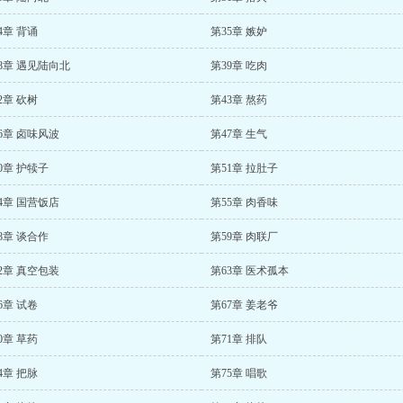
4章 背诵
第35章 嫉妒
8章 遇见陆向北
第39章 吃肉
2章 砍树
第43章 熬药
6章 卤味风波
第47章 生气
0章 护犊子
第51章 拉肚子
4章 国营饭店
第55章 肉香味
8章 谈合作
第59章 肉联厂
2章 真空包装
第63章 医术孤本
6章 试卷
第67章 姜老爷
0章 草药
第71章 排队
4章 把脉
第75章 唱歌