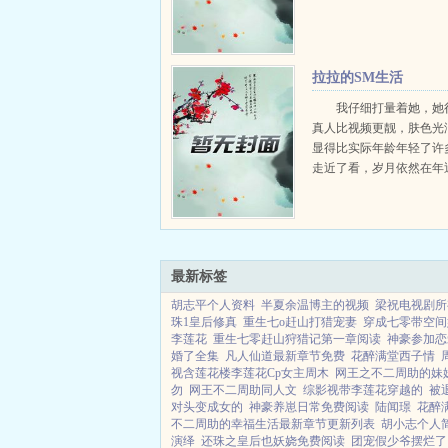
拉拉的SM生活
我仔细打量着她，她
真人比视频更靓，肤色光
显得比实际年龄年轻了许
走近了看，岁月依然在年
她身上留下了一丝痕迹眼
微的鱼尾纹。她也在盯着
上挂着一抹淡淡的笑容。
吗？是啊。你什么时...
最新标签
胡志平个人资料
半夏余温博主的视频
梁祝电视剧所
珠1皇后修真
重生七o赶山打猎宠妻
穿成七零带空间
李莲花
重生七零赶山狩猎记第一章阅读
神豪参加恋
婚了全集
凡人仙道最新章节免费
花醉满堂西子情
视含莲花楼李莲花Cp女主周木
网王之不二周助的妹
勿
网王不二周助同人文
综影视带李莲花穿越的
被
对头变成女的
神豪养崽日常免费阅读
陆闻璟
花醉
不二周助的幸福生活最新章节更新列表
胡小志个人
演绎
还珠之皇后也妖娆免费阅读
团宠假少爷摆烂了