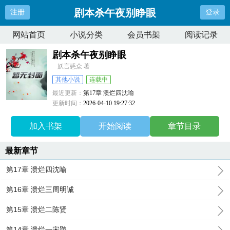
剧本杀午夜别睁眼
注册
登录
网站首页
小说分类
会员书架
阅读记录
剧本杀午夜别睁眼
妖言惑众 著
其他小说
连载中
最近更新：
第17章 溃烂四沈喻
更新时间：
2026-04-10 19:27:32
加入书架
开始阅读
章节目录
最新章节
第17章 溃烂四沈喻
第16章 溃烂三周明诚
第15章 溃烂二陈贤
第14章 溃烂一宋鸮