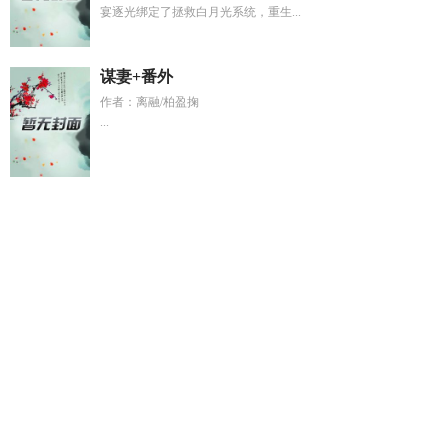
宴逐光绑定了拯救白月光系统，重生...
谋妻+番外
作者：离融/柏盈掬
...
席少爷的逃婚少夫人免费阅读
深山逃难全家开荒种田致富
忙
周贞辉
梦回万古debuff
离婚后他成了总裁
离婚后我逆袭成
了亿万富翁
抱着你的我
阮贺彬
逃荒进深山随意小忙
趁机by
米闹闹
贺琰阮玉全文免费阅读
姜晚意和徐晏清
我和王妃是最
恨彼此的人
卷王重生九零TXT
云景是哪部
开挂的人生小
方
逃荒深山嫁猎户
詹 姆斯
陈墨何秋白
穿书嫡女权臣
冬令时
和夏令时是什么
穿越之最强女配
抱紧我的
罪妻难逃厉少请放
手
开挂人生完整句子是什么
开挂的人生定义
陈以墨合集
森
林3玫瑰山谷历险记
巜离婚后逆袭人生免费阅读全文无弹
周贞
西
深山逃荒文
周贞贵
穿书嫡女护侯府短剧
股市韭菜最经典
三个词
徐辞姜羡鱼免费阅读最新章节
在逃生游戏里圈
纪念