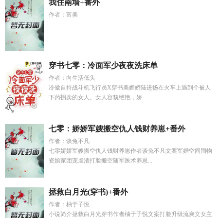
我住南墙+番外
作者：富美
...
穿书七零：冷面军少夜夜洗床单
作者：向生活低头
冷傲自持战斗机飞行员X穿书美媚娇陆进扬在火车上遇到个被人
下药拐卖的女人。女人容貌绝艳，娇...
七零：娇娇军嫂搬空仇人钱财养崽+番外
作者：谈兔不凡
七零娇娇军嫂搬空仇人钱财养崽作者谈兔不凡文案军婚空间囤物
资娘家团宠虐渣打脸搬空随军医术养崽...
拯救白月光(穿书)+番外
作者：柚于子悦
小说简介拯救白月光穿书作者柚于子悦文案打脸升级流爽文女主