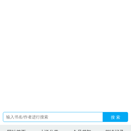
阅读最新章
傅斯宴黎晚
宜修皇后性格
蓝色监狱all主受免费阅
读无弹窗笔趣阁
世子妃又训夫了
林风烈士是真实的历史吗
图
腾有什么用
蓝色监狱171话免费阅读全文
摆烂说
霍总的短
剧
冲喜后病弱世子站起来
宜修皇后的大结局
陆铮谢岚姝在线
阅读
许安禾
世子妃又美又飒全文免费阅读
烽起南昌镂剑
气
武魂觉醒重瞳之力
爸妈嫁豪门
歧途和歧途哪个对
冲喜后
病娇夫君赖上我
世子妃又要下毒啦穿越
陆北川许夏全文免费
阅读最新章节列
男主叫祁渊
宜修皇后同人文
陆泽川苏晚苏晴
全文免费阅读
周言广
楚楚萧瑾瑜
全国叫宋羽微有几个人名
字
林风元现在担任什么职务
叶倩彤陈天宇最新章节更新
许斌
陈俊霖
霍总她才是你的夫人短剧第1集
被诬陷后我能改
快穿
每天都在撩boss
徒弟每天都想让我死by南枝
歧途txt百度
林风
合
主角是华夏战神的
傅时洲黎雨鸢
许星瑶三个儿子宋亦宋昭
宋煜
总裁爹地别跑全文免费阅读
皇后宜修结局
徒弟每天都想
让我死鹿竹免费阅读未
大小姐实在貌美免费阅读
如泡如影是
什么意思
搜 索