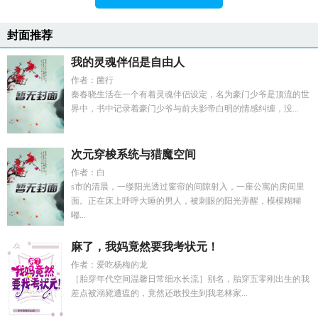
封面推荐
我的灵魂伴侣是自由人
作者：菌行
秦春晓生活在一个有着灵魂伴侣设定，名为豪门少爷是顶流的世
界中，书中记录着豪门少爷与前夫影帝白明的情感纠缠，没...
次元穿梭系统与猎魔空间
作者：白
s市的清晨，一缕阳光透过窗帘的间隙射入，一座公寓的房间里
面。正在床上呼呼大睡的男人，被刺眼的阳光弄醒，模模糊糊
嘟...
麻了，我妈竟然要我考状元！
作者：爱吃杨梅的龙
［胎穿年代空间温馨日常细水长流］别名，胎穿五零刚出生的我
差点被溺毙遭瘟的，竟然还敢投生到我老林家...