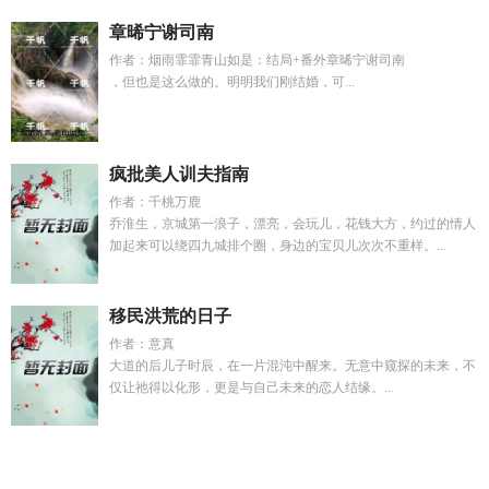
章晞宁谢司南
作者：烟雨霏霏青山如是：结局+番外章晞宁谢司南
，但也是这么做的。明明我们刚结婚，可...
疯批美人训夫指南
作者：千桃万鹿
乔淮生，京城第一浪子，漂亮，会玩儿，花钱大方，约过的情人
加起来可以绕四九城排个圈，身边的宝贝儿次次不重样。...
移民洪荒的日子
作者：意真
大道的后儿子时辰，在一片混沌中醒来。无意中窥探的未来，不
仅让祂得以化形，更是与自己未来的恋人结缘。...
小奶团子短剧免费播放
陆北川许夏江全文阅读
女主叫慕昭
宋
薇全文免费阅读
官场权利深渊 徐立国
强制组合by老啬丕全文