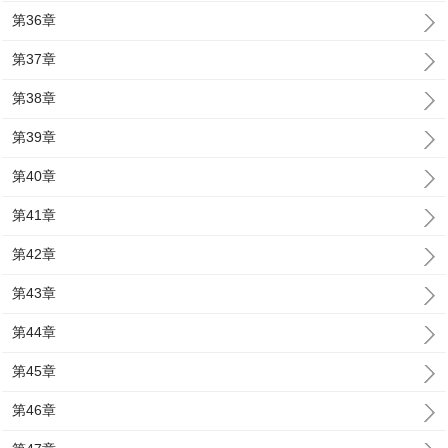
第36章
第37章
第38章
第39章
第40章
第41章
第42章
第43章
第44章
第45章
第46章