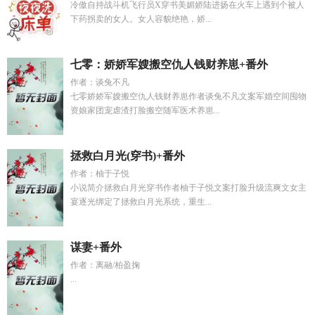
冷傲自持战斗机飞行员X穿书美媚娇陆进扬在火车上遇到个被人
下药拐卖的女人。女人容貌绝艳，娇...
七零：娇娇军嫂搬空仇人钱财养崽+番外
作者：谈兔不凡
七零娇娇军嫂搬空仇人钱财养崽作者谈兔不凡文案军婚空间囤物
资娘家团宠虐渣打脸搬空随军医术养崽...
拯救白月光(穿书)+番外
作者：柚于子悦
小说简介拯救白月光穿书作者柚于子悦文案打脸升级流爽文女主
宴逐光绑定了拯救白月光系统，重生...
谋妻+番外
作者：离融/柏盈掬
...