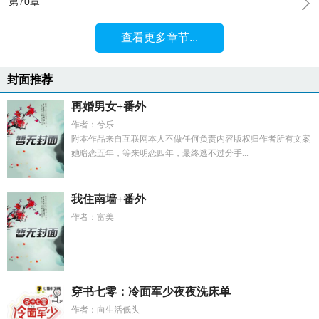
第70章
查看更多章节...
封面推荐
再婚男女+番外
作者：兮乐
附本作品来自互联网本人不做任何负责内容版权归作者所有文案
她暗恋五年，等来明恋四年，最终逃不过分手...
我住南墙+番外
作者：富美
...
穿书七零：冷面军少夜夜洗床单
作者：向生活低头