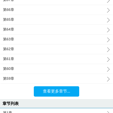
第66章
第65章
第64章
第63章
第62章
第61章
第60章
第59章
查看更多章节...
章节列表
第1章