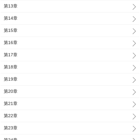
第13章
第14章
第15章
第16章
第17章
第18章
第19章
第20章
第21章
第22章
第23章