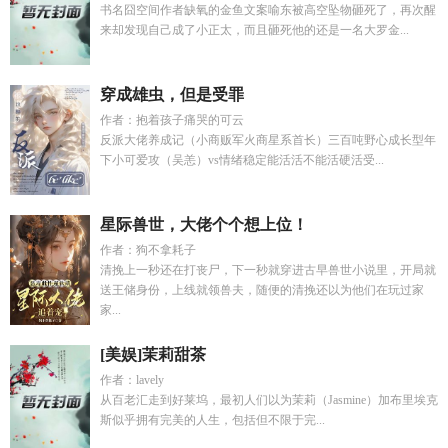
书名囧空间作者缺氧的金鱼文案喻东被高空坠物砸死了，再次醒
来却发现自己成了小正太，而且砸死他的还是一名大罗金...
穿成雄虫，但是受罪
作者：抱着孩子痛哭的可云
反派大佬养成记（小商贩军火商星系首长）三百吨野心成长型年
下小可爱攻（吴恙）vs情绪稳定能活活不能活硬活受...
星际兽世，大佬个个想上位！
作者：狗不拿耗子
清挽上一秒还在打丧尸，下一秒就穿进古早兽世小说里，开局就
送王储身份，上线就领兽夫，随便的清挽还以为他们在玩过家
家...
[美娱]茉莉甜茶
作者：lavely
从百老汇走到好莱坞，最初人们以为茉莉（Jasmine）加布里埃克
斯似乎拥有完美的人生，包括但不限于完...