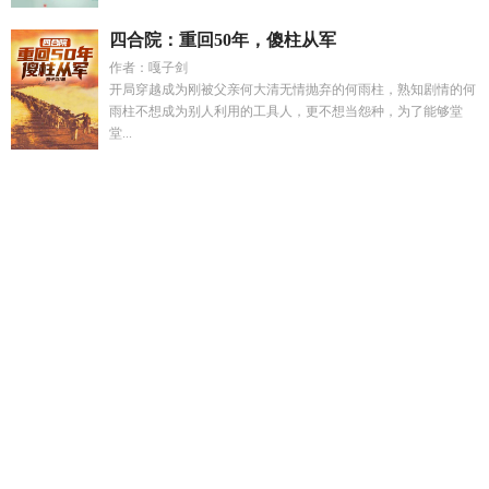
四合院：重回50年，傻柱从军
作者：嘎子剑
开局穿越成为刚被父亲何大清无情抛弃的何雨柱，熟知剧情的何
雨柱不想成为别人利用的工具人，更不想当怨种，为了能够堂
堂...
修炼了
亮剑从手大炮到工业的最新章节更新
心跳链接
王惠芬
五律诗精选
古代奋斗日常(种田)月清冷然
工地上的花图王总最
新章节更新
沈云啸
斗罗之冰魄剑最新章节
穿越亮剑从造子弹
开始
荒古道尊人物详细介绍
海棠未雨的全部
替嫁后小哑巴是
大佬的掌中宝
亮剑从炮轰指挥部开始全文免费阅读
萧云昭沈
囡囡最新章节更新消息
红颜咒
柳如烟许念初装穷三年的
系花
女友帮助男友敌人的
柳如烟爽文专用bgm歌曲
宋念卿陆沉
螳
螂吞噬无限进化的
咒术回战乙女向ABO
亮剑从手搓
白眼之
翼
颠覆鹿鼎记
王惠芬福建医科大学
我在神话时代自创吞天魔
功免费阅读
情深难却gl
沈云舒萧煜全文免费阅读
白王眼睛失
明的结局
裴聿洲林雾染全文免费阅读最新章节
亮剑之从军作
坊开始
萧芸芸沈越川
替嫁糙汉男人将她宠上天
爱上仇人之女
不是我的错
宜修重生出阁前为白月光
柳如烟五个兽夫的最新