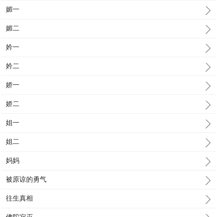
媚一
媚二
妗一
妗二
娇一
娇二
姐一
姐二
妈妈
被原谅的勇气
往生真相