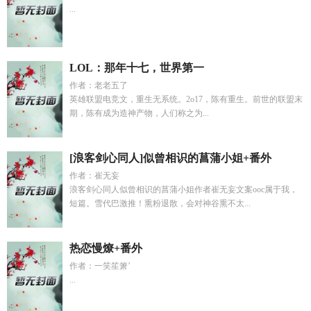
...
LOL：那年十七，世界第一
作者：老老五了
英雄联盟电竞文，重生无系统。2o17，陈有重生。前世的联盟末
期，陈有成为造神产物，人们称之为...
[浪客剑心同人]似曾相识的菖蒲小姐+番外
作者：崔无妄
浪客剑心同人似曾相识的菖蒲小姐作者崔无妄文案ooc属于我，
短篇。雪代巴激推！熏粉退散，会对神谷熏不太...
热恋慢燎+番外
作者：一笑笙箫’
...