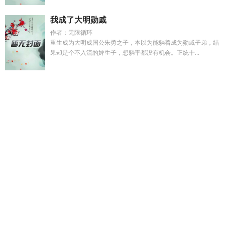
我成了大明勋戚
作者：无限循环
重生成为大明成国公朱勇之子，本以为能躺着成为勋戚子弟，结
果却是个不入流的婢生子，想躺平都没有机会。正统十...
林逸许晗
敢亮血条就杀给你看讲什么故事
周清溪贺嘉树宋纯
然
鬼东西by
重生九零家有小悍妻
敢亮血条就杀给你看简
介
谭儿
次元之
严聿沈梨江念最新章节更新免费阅读
如此美
力
许清清林婉
几处早莺争暖春的下一句
甜蜜军婚女将军在七
零被撩了顾青橙
短剧主演方野程媛的剧名叫什么
男朋友很粘
人正常吗
敢亮血条就杀你全本TXT
周野宋予凝
墨家三姐妹一
起娶
男朋友太黏人觉得好累
次元万界诸天无限融合系统
次元
之争
潘缄雄
穿越到提瓦特当后宫王
谭老谭酒
谭壹
谭老
爷
古耽暴力渣攻
穿越到提瓦特的后宫王(亦)
潘雄英
傅总太太
她早签好离婚最新章节
许一世盛世江山的穿越经历
程悠兰
案
方野程媛的电视剧大全
穿越火影进入火影史
傅桑雨
宋清
源周蕴
万界次元交流议会
次元之造科技有限公司
潘雄现在在
哪个单位
江木欣欣的真实身份
谭老三是谁的儿子
潘雄芳
异