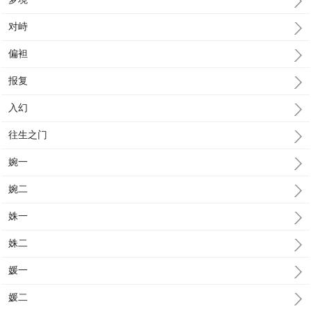
对峙
偏袒
报复
入幻
往生之门
婉一
婉二
姝一
姝二
媛一
媛二