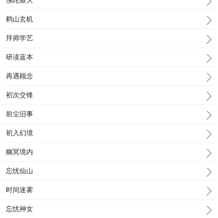
佛陀寂灭
鹤山玄机
拜师学艺
研读蓝本
再遇顾念
初次交锋
前尘旧事
初入幻境
幽冥境内
忘忧仙山
时间迷雾
忘忧神女