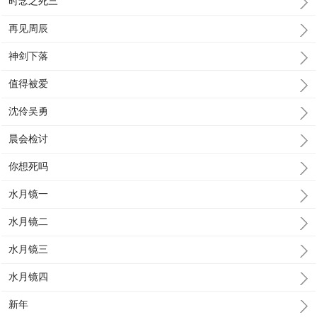
时念之死三
再见周辰
神剑下落
值得被爱
沈伶吴勇
晨会检讨
你想死吗
水月镜一
水月镜二
水月镜三
水月镜四
新年