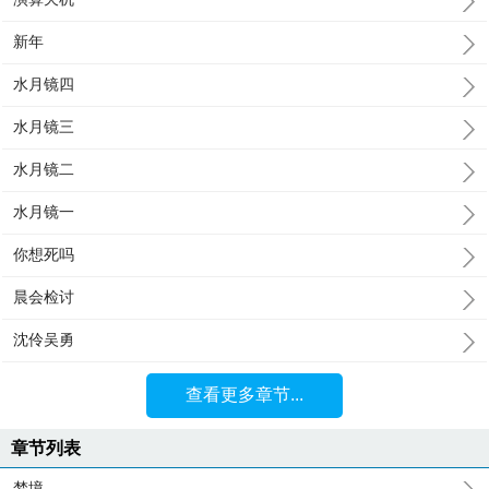
新年
水月镜四
水月镜三
水月镜二
水月镜一
你想死吗
晨会检讨
沈伶吴勇
查看更多章节...
章节列表
梦境