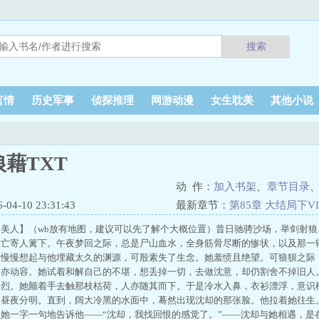
搜索
言情
历史军事
侦探推理
网游动漫
女生耽美
其他小说
藉TXT
动 作：
加入书架
、
章节目录
4-10 23:31:43
最新章节：
第85章 大结局下VI
男美人】（wb放有地图，建议可以先了解个大概位置）昔日驰骋沙场，举剑射
人亡寄人篱下。午夜梦回之际，总是尸山血水，全身筋骨尽断的惨状，以及那一
使慢慢想起与他埋藏太久的渊源，可殷素失了生念。她羞愤且绝望。可狼狈之际
，亦动容。她试着和解自己的不堪，想丢掉一切，去做沈意，却仍割舍不掉旧人
惨烈。她颤着手去触那枝枯荷，人亦随其而下。于是冷水入鼻，衣衫漂浮，意识
的昼夜分明。直到，阔大冷黑的水面中，蓦然出现沈却的那张脸。他拉着她往生
她一字一句地告诉他——“沈却，我找回恨的感觉了。”——沈却与她相遇，是