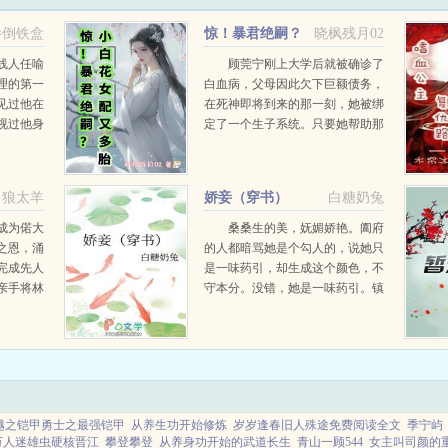
绊倒铁盒
惊！暴君绝嗣？
晓枫残月02
小白花女配又多胎
线人任喻
顾莞宁刚上大学后就被确诊了
理的第一
白血病，父母因此欠下巨额债务，
见过他在
在死神即将到来的那一刻，她被绑
视过他身
定了一个生子系统。只要她帮助那
的疏漠禁
些子嗣艰难的气运之子生下继承
积虑地接
人，不仅可以获得寿命，还能有数
那获得他
之不尽的钱财。被囚禁的小庶女vs
狼太羊
娇妾（穿书）
白糖奶兔
嗜杀的绝嗣暴君已完结男...
成为偌大
桑桑生的美，妩媚娇艳。阖府
之恩，涌
的人都暗骂她是个勾人的，说她只
完成先人
是一味药引，却生成这个颜色，不
亲手将林
守本分。没错，她是一味药引。镇
，凌霄女
国公府世子陆珩身患重病，危在旦
。却不
夕。而她的血能救他的命。...
越之铠甲勇士之最强铠甲
从养生功开始修炼
岁岁逢春旧人殊途免费阅读全文
季宁屿
万人迷雄虫硬核晋江
攀登攀登
从养身功开始的武道长生
青山一顾544
女主叫司颜的