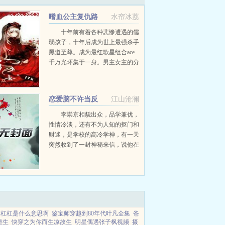
嗜血公主复仇路
水帘冰荔
十年前有着各种悲惨遭遇的儒
弱孩子，十年后成为世上最强杀手
黑道至尊。成为最红歌星组合ace
千万光环集于一身。男主女主的分
分合合，女配纠缠不休杀手随时在
身后，危险！...
恋爱脑不许当反
江山沧澜
派！
李崇京相貌出众，品学兼优，
性情冷淡，还有不为人知的抠门和
财迷，是学校的高冷学神，有一天
突然收到了一封神秘来信，说他在
未来会成为一个恶毒女配的舔狗战
斗机，为她疯为她狂为她掏空钱袋
甚至去死。李崇京呵呵。不久后，
恶毒...
杠杠是什么意思啊
鉴宝师穿越到80年代叶凡全集
爸
重生
快穿之为你而生凉故生
明星偶遇张子枫视频
摄