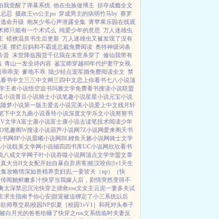
怕我觉醒了弹幕系统
他在虫族做博主
掠夺成瘾全文
禁忌忍
摄政王vs公主po
穿成男主的病弱竹马by
赛罗
里逃命升级
炮灰少爷心声泄露全集
青苹果乐园在线观
术师只能有一个术式么
纯爱少年的意思
万人迷雄虫
主
错撩温良书生后更新
万人迷雄虫又被发现了没有
晓溪
摆烂后妈和不霸道总裁免费阅读
奥特神级词条
今昔
末世降临囤货千亿我在末世杀穿了
修仙我带有
彧
青山一发全诗内容
鉴宝师穿越80年代护妻守女视
贝乖乖宠
爹地不乖
陆少轻点宠军婚免费阅读全文
禁
说
看书中文
三三中文网
三四中文
恋上你看书
七八小说
顶
学
王者小说
悟空追书
玛雅文学
免费看书
搜读小说
联盟
瓜小说
青豆小说
骑士小说
笔趣小说
星星小说
元宝小说
说
随梦小说
第一版主
爱去小说
完美小说
爱上中文
残月轩
笔下中文
九曲小说
香玲小说
深度文学
乐文小说
努努书
V
文学A
富士康小说
富士康小说
去读笔
技术阅读
少年
O
笔趣阁W
搜读小说
葫芦小说网
7Z小说网
爱来阁
天书
美书网
8P小说
晨曦小说网
BL鲤鱼
天籁小说网
骑士文学
九小说
耽美文学网
小说铺
四四书库
UC小说网
欣欣看书
说
八戒文学网
子叶小说
吞噬小说网
顶点文学
华盟文章
面真大
当H文女配开始自暴自弃
房客|糙汉
咬你|1v1
天生
收集攻略
情深如兽
精养贵妇|乱
一妾皆夫（np）
（快
）
传闻她鲜嫩多汁|快穿
当我嫁人后，剧情突然变得不
禽太深
禁忌沉沦
快穿之拯救rou文女主
云泥
一妻多夫试
主求生指南
予你心安|甜宠
被迫绑定了小三系统以后
禁欲师尊
交易|校园NP
炽夏［校园1vV1］
和死对头奉子
被白月光的爸爸给睡了
快穿之rou文系统
临时夫妻
反