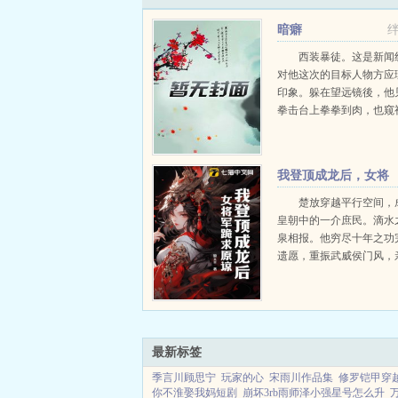
暗癖
西装暴徒。这是新闻
对他这次的目标人物方应
印象。躲在望远镜後，他
拳击台上拳拳到肉，也窥
着西装丶维护律法尊严时
欲。可不管任喻怎样处心
近，却始终没能从方应理
我登顶成龙后，女将
想要的...
军跪求原谅
楚放穿越平行空间，
皇朝中的一介庶民。滴水
泉相报。他穷尽十年之功
遗愿，重振武威侯门风，
筱然一介弱女子捧上神坛
将，女子剑首，光芒万丈
想，人心易变。关键...
最新标签
季言川顾思宁
玩家的心
宋雨川作品集
修罗铠甲穿
你不淮娶我妈短剧
崩坏3rb雨师泽小强星号怎么升