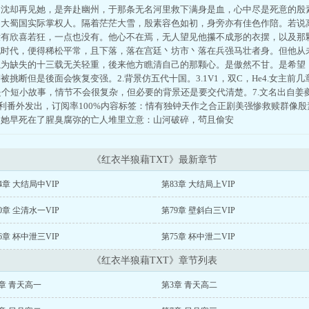
，沈却再见她，是奔赴幽州，于那条无名河里救下满身是血，心中尽是死意的殷
为大蜀国实际掌权人。隔着茫茫大雪，殷素容色如初，身旁亦有佳色作陪。若说
没有欣喜若狂，一点也没有。他心不在焉，无人望见他攥不成形的衣摆，以及那
沌时代，便得稀松平常，且下落，落在宫廷丶坊市丶落在兵强马壮者身。但他从
为缺失的十三载无关轻重，後来他方瞧清自己的那颗心。是傲然不甘。是希望，
被挑断但是後面会恢复变强。2.背景仿五代十国。3.1V1，双C，He4.女主前
是个短小故事，情节不会很复杂，但必要的背景还是要交代清楚。7.文名出自姜夔
以福利番外发出，订阅率100%内容标签：情有独钟天作之合正剧美强惨救赎群像
：她早死在了腥臭腐弥的亡人堆里立意：山河破碎，茍且偷安
《红衣半狼藉TXT》最新章节
4章 大结局中VIP
第83章 大结局上VIP
0章 尘清水一VIP
第79章 壁斜白三VIP
6章 杯中泄三VIP
第75章 杯中泄二VIP
《红衣半狼藉TXT》章节列表
章 青天高一
第3章 青天高二