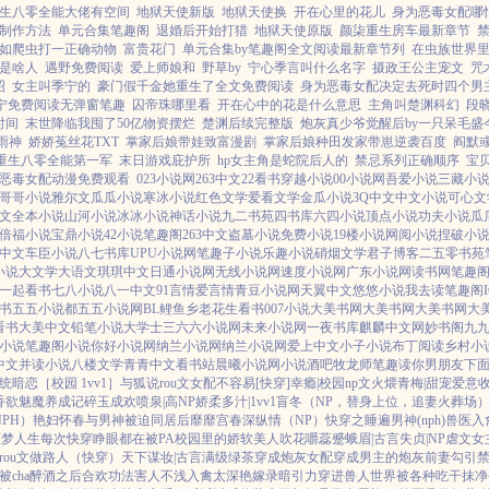
生八零全能大佬有空间
地狱天使新版
地狱天使换
开在心里的花儿
身为恶毒女配哪
制作方法
单元合集笔趣阁
退婚后开始打猎
地狱天使原版
颜柒重生房车最新章节
如爬虫打一正确动物
富贵花门
单元合集by笔趣阁全文阅读最新章节列
在虫族世界
是啥人
遇野免费阅读
爱上师娘和
野草by
宁心季言叫什么名字
摄政王公主宠文
咒
昭
女主叫季宁的
豪门假千金她重生了全文免费阅读
身为恶毒女配决定去死时四个男
宁免费阅读无弹窗笔趣
囚帝珠哪里看
开在心中的花是什么意思
主角叫楚渊科幻
段
时间
末世降临我囤了50亿物资摆烂
楚渊后续完整版
炮灰真少爷觉醒后by一只呆毛盛
雨神
娇娇菟丝花TXT
掌家后娘带娃致富漫剧
掌家后娘种田发家带崽逆袭百度
阎默
重生八零全能第一军
末日游戏庇护所
hp女主角是蛇院后人的
禁忌系列正确顺序
宝
恶毒女配动漫免费观看
023小说网
263中文
22看书
穿越小说
00小说网
吾爱小说
三藏小
哥哥小说
雅尔文
瓜瓜小说
寒冰小说
红色文学
爱看文学
金瓜小说
3Q中文
中文小说
可心文
文
全本小说
山河小说
冰冰小说
神话小说
九二书苑
四书库
六四小说
顶点小说
功夫小说
瓜
倍福小说
宝鼎小说
42小说
笔趣阁
263中文
盗墓小说
免费小说
19楼小说
网阅小说
捏破小
中文
车臣小说
八七书库
UPU小说网
笔趣子小说
乐趣小说
硝烟文学
君子博客
二五零书苑
小说
大文学
大语文
琪琪中文
日通小说网
无线小说网
速度小说网
广东小说网
读书网
笔趣阁
一起看书
七八小说
八一中文
91言情
爱言情
青豆小说网
天翼中文
悠悠小说
我去读
笔趣阁I
书
五五小说都
五五小说网
BL鲤鱼乡
老花生看书
007小说
大美书网
大美书网
大美书网
大
看书
大美中文
铅笔小说
大学士
三六六小说网
未来小说网
一夜书库
麒麟中文网
妙书阁
九
小说
笔趣阁小说
你好小说网
纳兰小说网
纳兰小说网
爱上中文
小子小说
布丁阅读
乡村小
中文
并读小说
八楼文学
青青中文
看书站
晨曦小说网
小说酒吧
牧龙师
笔趣读
你男朋友下
系统
暗恋［校园 1vv1］
与狐说
rou文女配不容易[快穿]
幸瘾|校园np
文火煨青梅|甜宠
爱意
香欲
魅魔养成记
碎玉成欢
喷泉|高NP
娇柔多汁|1vv1
盲冬（NP，替身上位，追妻火葬场
PH）
艳妇怀春
与男神被迫同居后
靡靡宫春深
纵情（NP）
快穿之睡遍男神(nph)
兽医
入
噩梦人生
每次快穿睁眼都在被PA
校园里的娇软美人
吹花嚼蕊
蹙蛾眉|古言
失贞|NP
虐文女
rou文做路人（快穿）
天下谋妆|古言
满级绿茶穿成炮灰女配
穿成男主的炮灰前妻
勾引
cha
醉酒之后
合欢功法害人不浅
入禽太深
艳嫁录
暗引力
穿进兽人世界被各种吃干抹净