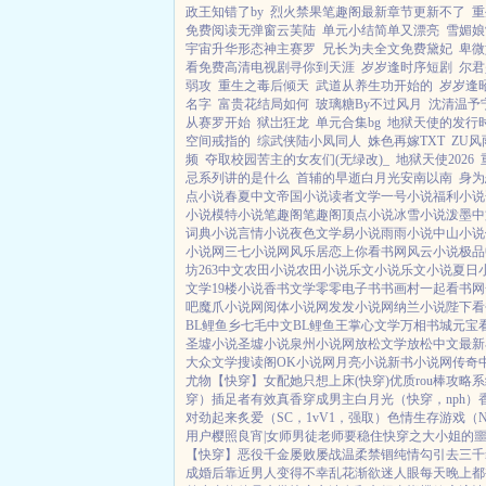
政王知错了by
烈火禁果笔趣阁最新章节更新不了
重
免费阅读无弹窗云芙陆
单元小结简单又漂亮
雪媚娘
宇宙升华形态神主赛罗
兄长为夫全文免费黛妃
卑微
看免费高清电视剧寻你到天涯
岁岁逢时序短剧
尔君
弱攻
重生之毒后倾天
武道从养生功开始的
岁岁逢
名字
富贵花结局如何
玻璃糖By不过风月
沈清温予
从赛罗开始
狱岀狂龙
单元合集bg
地狱天使的发行
空间戒指的
综武侠陆小凤同人
姝色再嫁TXT
ZU风
频
夺取校园苦主的女友们(无绿改)_
地狱天使2026
忌系列讲的是什么
首辅的早逝白月光安南以南
身为
点小说
春夏中文
帝国小说
读者文学
一号小说
福利小说
小说
模特小说
笔趣阁
笔趣阁
顶点小说
冰雪小说
泼墨中
词典小说
言情小说
夜色文学
易小说
雨雨小说
中山小说
小说网
三七小说网
风乐居
恋上你看书网
风云小说
极品
坊
263中文
农田小说
农田小说
乐文小说
乐文小说
夏日
文学
19楼小说
香书文学
零零电子书
书画村
一起看书网
吧
魔爪小说网
阅体小说网
发发小说网
纳兰小说
陛下看
BL鲤鱼乡
七毛中文
BL鲤鱼王
掌心文学
万相书城
元宝
圣墟小说
圣墟小说
泉州小说网
放松文学
放松中文
最新
大众文学
搜读阁
OK小说网
月亮小说
新书小说网
传奇
尤物【快穿】
女配她只想上床(快穿)
优质rou棒攻略
穿）插足者
有效真香
穿成男主白月光（快穿，nph）
对劲起来
炙爱（SC，1vV1，强取）
色情生存游戏（N
用户
樱照良宵|女师男徒
老师要稳住
快穿之大小姐的
【快穿】
恶役千金屡败屡战
温柔禁锢
纯情勾引
去三千
成婚后
靠近男人变得不幸
乱花渐欲迷人眼
每天晚上都被