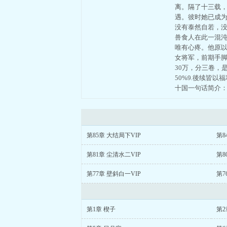
离。隔了十三载
遇。彼时她已成
没有泰然自若，
兽食人在此一混
唯有心疼。他原以
女将军，前期手脚
30万，分三卷，
50%9.後续皆
十国一句话简介
第85章 大结局下VIP
第8
第81章 尘清水二VIP
第8
第77章 壁斜白一VIP
第7
第1章 楔子
第2