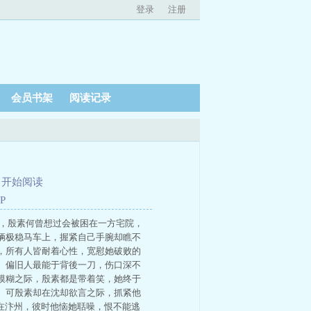
登录
注册
会员书架
阅读记录
、
开始阅读
P
狼，殷素何曾想过会被困在一方宅院，
辆极稳马车上，握紧自己手腕却瞧不
，所有人皆耐着心性，宽慰她破败的
。偏旧人最能于背後一刀，伤口深不
模糊之际，殷素都是带着笑，她终于
。可殷素却在沈却欲言之际，抓紧他
在汴州，彼时他恼她聒噪，恨不能逃