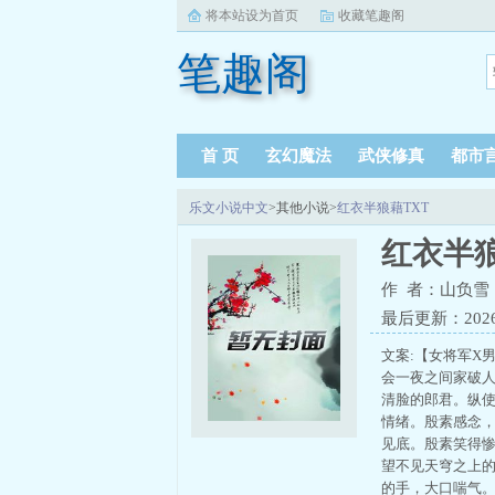
将本站设为首页
收藏笔趣阁
笔趣阁
首 页
玄幻魔法
武侠修真
都市
乐文小说中文
>其他小说>
红衣半狼藉TXT
红衣半狼
作 者：山负雪
最后更新：2026-0
文案:【女将军X
会一夜之间家破
清脸的郎君。纵
情绪。殷素感念
见底。殷素笑得
望不见天穹之上
的手，大口喘气。