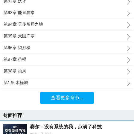
第92章 沈坪
第93章 能量异常
第94章 天使所居之地
第95章 天国广寒
第96章 望月楼
第97章 范橙
第98章 抽风
第1章 木槿城
查看更多章节...
封面推荐
赛尔：没有系统的我，点满了科技