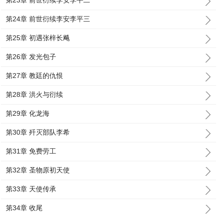
第23章 前世衍续李安李平二
第24章 前世衍续李安李平三
第25章 初遇张梓长飚
第26章 发光包子
第27章 教廷的仇恨
第28章 洪火与衍续
第29章 化龙海
第30章 歼灭部队李希
第31章 免费劳工
第32章 圣物原初天使
第33章 天使传承
第34章 收尾