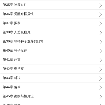
第35章 神魔过往
第36章 觉醒奇怪属性
第37章 搬家
第38章 人造吸血鬼
第39章 等待种子发芽的日常
第40章 种子发芽
第41章 赴宴
第42章 季博夏
第43章 对决
第44章 偏袒
第45章 秦朗与檀月澄