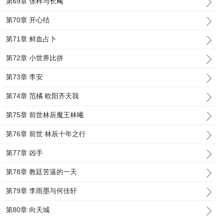
第69章 张梓与长飚
第70章 开心结
第71章 鲜血占卜
第72章 小世界比拼
第73章 李安
第74章 范橘 欧阳齐天我
第75章 前世林辰魔王林曦
第76章 前世 林辰十年之行
第77章 凶手
第78章 教廷苦逼的一天
第79章 李雨墨与何佳轩
第80章 向天城