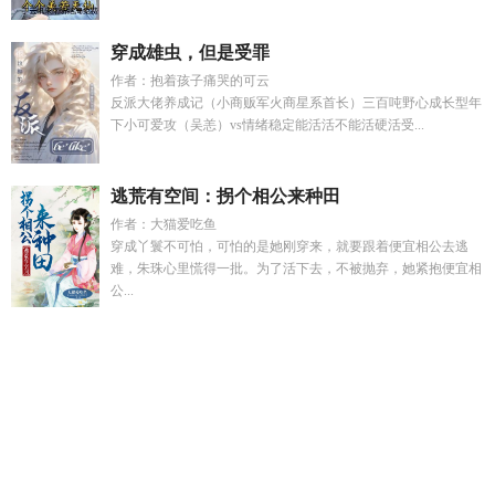
穿成雄虫，但是受罪
作者：抱着孩子痛哭的可云
反派大佬养成记（小商贩军火商星系首长）三百吨野心成长型年
下小可爱攻（吴恙）vs情绪稳定能活活不能活硬活受...
逃荒有空间：拐个相公来种田
作者：大猫爱吃鱼
穿成丫鬟不可怕，可怕的是她刚穿来，就要跟着便宜相公去逃
难，朱珠心里慌得一批。为了活下去，不被抛弃，她紧抱便宜相
公...
不能说的秘密在线观看完整版动漫免费
穿成炮灰攻略了娇美娇
娘
穿书成恶毒女配后续全集胥读什么
穿书穿成恶女配后恋综
爆红了
剑无痕全文阅读最新章节
穿成兽世万人迷完整剧情
盛
夏之后不再见全文免费阅读 姜时雨
穿书成恶毒女配推文一口气
看完
盛夏之后不再见姜栀月
云起天开
偷听宝宝心声虐渣
爹
妻子她要杀我证道
纪清珩
穿成兽世万人迷当团宠的
侯府
奶娘娇软满门权沱海
穿越子宫至上的世界
美好的每一天直装