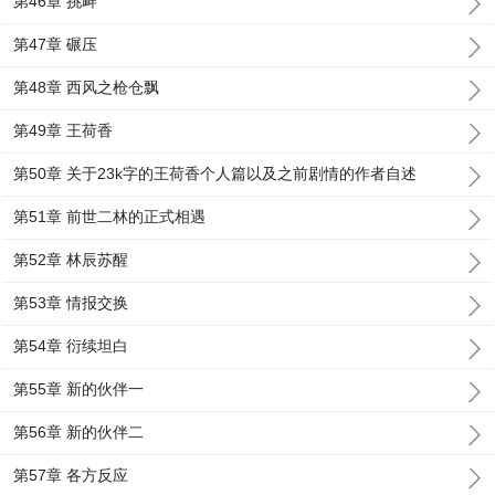
第46章 挑衅
第47章 碾压
第48章 西风之枪仓飘
第49章 王荷香
第50章 关于23k字的王荷香个人篇以及之前剧情的作者自述
第51章 前世二林的正式相遇
第52章 林辰苏醒
第53章 情报交换
第54章 衍续坦白
第55章 新的伙伴一
第56章 新的伙伴二
第57章 各方反应