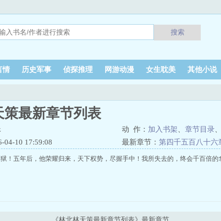
搜索
言情
历史军事
侦探推理
网游动漫
女生耽美
其他小说
天策最新章节列表
z
动 作：
加入书架
、
章节目录
4-10 17:59:08
最新章节：
第四千五百八十六
入狱！五年后，他荣耀归来，天下权势，尽握手中！我所失去的，终会千百倍的
《林北林天策最新章节列表》最新章节