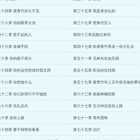
三十四章 唐青竹好久不见
第三十五章 我是来送礼的
三十八章 你的眼界太浅
第三十九章 更换代言人
四十二章 惹不起的人
第四十三章还能过来吗
四十六章 各施手段
第四十七章 给唐青竹再送一份大礼去
五十章 你的面子很大
第五十一章 见林先生如见我
五十四章 你的这些把戏对我无用
第五十五章 听说你在找我
五十八章 你想做什么
第五十九章 唐青竹补上五年前没做的事
六十二章 你们的罪行不可饶恕
第六十三章 抱着林楠回家
六十六章 先礼后兵
第六十七章 五分钟后送你上路
七十章 送你上路
第七十一章 青州震怖
七十四章 要不我帮你看看
第七十五章 治疗