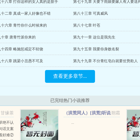
七十八章 打你这样的女人真的是脏手
第七十九章 天要下雨娘要嫁人有人要送
八十二章 真成一家人好像也不错
第八十三章 可真威风
八十六章 青竹你什么时候来的
第八十七章 叶苍
九十章 唐青竹派你来的
第九十一章 这位是我先生
九十四章 略施惩戒定不轻饶
第九十五章 我要你身败名裂
九十八章 跳梁小丑愚不可及
第九十九章 不分青红皂白就要仗势欺人
查看更多章节...
已完结热门小说推荐
甘缘茶
（洪荒同人）[洪荒]听说
朔霜
老子暗恋我+番外
草绝不认
...
句话文案
着好难②