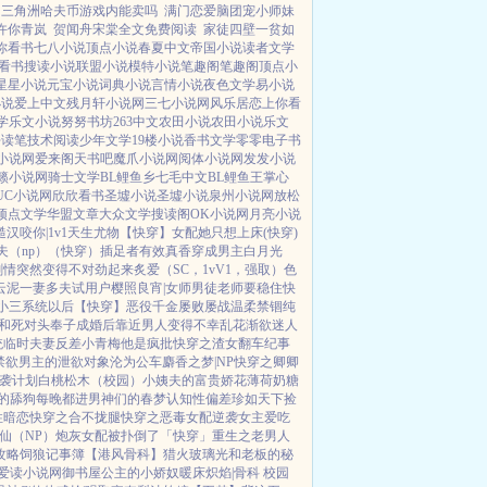
三角洲哈夫币游戏内能卖吗
满门恋爱脑团宠小师妹
许你青岚
贺闻舟宋棠全文免费阅读
家徒四壁一贫如
你看书
七八小说
顶点小说
春夏中文
帝国小说
读者文学
看书
搜读小说
联盟小说
模特小说
笔趣阁
笔趣阁
顶点小
星星小说
元宝小说
词典小说
言情小说
夜色文学
易小说
小说
爱上中文
残月轩小说网
三七小说网
风乐居
恋上你看
学
乐文小说
努努书坊
263中文
农田小说
农田小说
乐文
去读笔
技术阅读
少年文学
19楼小说
香书文学
零零电子书
Z小说网
爱来阁
天书吧
魔爪小说网
阅体小说网
发发小说
籁小说网
骑士文学
BL鲤鱼乡
七毛中文
BL鲤鱼王
掌心
UC小说网
欣欣看书
圣墟小说
圣墟小说
泉州小说网
放松
顶点文学
华盟文章
大众文学
搜读阁
OK小说网
月亮小说
糙汉
咬你|1v1
天生尤物【快穿】
女配她只想上床(快穿)
夫（np）
（快穿）插足者
有效真香
穿成男主白月光
剧情突然变得不对劲起来
炙爱（SC，1vV1，强取）
色
云泥
一妻多夫试用户
樱照良宵|女师男徒
老师要稳住
快
小三系统以后【快穿】
恶役千金屡败屡战
温柔禁锢
纯
和死对头奉子成婚后
靠近男人变得不幸
乱花渐欲迷人
统
临时夫妻
反差小青梅
他是疯批
快穿之渣女翻车纪事
禁欲男主的泄欲对象
沦为公车
麝香之梦|NP
快穿之卿卿
袭计划
白桃松木（校园）
小姨夫的富贵娇花
薄荷奶糖
的舔狗
每晚都进男神们的春梦
认知性偏差
珍如天下
捡
性暗恋
快穿之合不拢腿
快穿之恶毒女配逆袭
女主爱吃
仙（NP）
炮灰女配被扑倒了「快穿」
重生之老男人
攻略
饲狼记事簿
【港风骨科】猎火
玻璃光
和老板的秘
爱读小说网
御书屋
公主的小娇奴
暖床
炽焰|骨科 校园