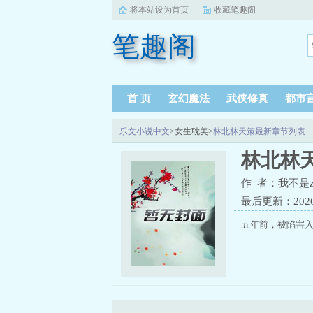
将本站设为首页
收藏笔趣阁
笔趣阁
首 页
玄幻魔法
武侠修真
都市
乐文小说中文
>女生耽美>
林北林天策最新章节列表
林北林
作 者：我不是
最后更新：2026-0
五年前，被陷害