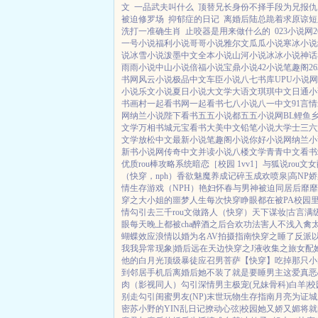
文
一品武夫叫什么
顶替兄长身份不择手段为兄报仇
被迫修罗场
抑郁症的日记
离婚后陆总跪着求原谅短
洗打一准确生肖
止咬器是用来做什么的
023小说网
一号小说
福利小说
哥哥小说
雅尔文
瓜瓜小说
寒冰小说
说
冰雪小说
泼墨中文
全本小说
山河小说
冰冰小说
神话
雨雨小说
中山小说
倍福小说
宝鼎小说
42小说
笔趣阁
2
书网
风云小说
极品中文
车臣小说
八七书库
UPU小说网
小说
乐文小说
夏日小说
大文学
大语文
琪琪中文
日通小
书画村
一起看书网
一起看书
七八小说
八一中文
91言情
网
纳兰小说
陛下看书
五五小说都
五五小说网
BL鲤鱼
文学
万相书城
元宝看书
大美中文
铅笔小说
大学士
三六
文学
放松中文
最新小说
笔趣阁小说
你好小说网
纳兰小
新书小说网
传奇中文
并读小说
八楼文学
青青中文
看书
优质rou棒攻略系统
暗恋［校园 1vv1］
与狐说
rou文
（快穿，nph）
香欲
魅魔养成记
碎玉成欢
喷泉|高NP
娇
情生存游戏（NPH）
艳妇怀春
与男神被迫同居后
靡靡
穿之大小姐的噩梦人生
每次快穿睁眼都在被PA
校园
情勾引
去三千rou文做路人（快穿）
天下谋妆|古言
满
眼
每天晚上都被cha
醉酒之后
合欢功法害人不浅
入禽
蝴蝶效应
浪情
以婚为名
AV拍摄指南
快穿之睡了反派
我我
异常现象|婚后
远在天边
快穿之J液收集之旅
女配
他的白月光
顶级暴徒
应召男菩萨
【快穿】吃掉那只小
到邻居手机后
离婚后她不装了
就是要睡男主
这爱真恶
肉
（影视同人）勾引深情男主
极宠(兄妹骨科)
白羊|校
别走
勾引闺蜜男友(NP)
末世玩物生存指南
月亮为证
城
密
苏小野的YIN乱日记
撩动心弦|校园
她又娇又媚
将就