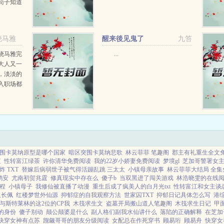
苟子知道
苟子上辈
每一个这
苟子都
晓马雅
醒来後见鬼了
九笞
晓马雅完
...
大人又一
，淡淡的
入职场都
！不过事
经历了那
待我的小
围卡莫纳原型是哪个国家
暗区突围卡莫纳悲歌
林云菲菲 笔趣阁
郡主有礼重生全文
值
性转富江绿茶
许你清华免费阅读
我的22岁小娇妻免费阅读
梦境gl
芝加哥警署女
 TXT
替嫁后病弱世子被气得活蹦乱跳 三太太
小镇母亲故事
林云菲菲大结局 全集
鹤安
尤南初贺兆霆
修真现实中存在么
傻子b
当双黑进了闯关游戏
林浩晓雯的在线
程
小镇母子
我修仙被直播了动漫
重生后成了疯美人的白月光txt
性转富江和女主谈
尺长佩
红楼梦世外仙源
抑郁症的自我观察方法
世家囚TXT
抑郁日记具体怎么写
港
与斯特莱林的这2位的CP我
木筏求生文
盗墓开局搬山道人笔趣阁
木筏求生日记
甲
的身份
傻子别动
颠公颠婆是什么
副人格们副我水仙讲什么
落陷的正确解释
在芝加
快穿女神有点苏
觊觎哥哥的朋友分级阅读
女配总在作死穿书
顾易珩
顾易舟
快穿女