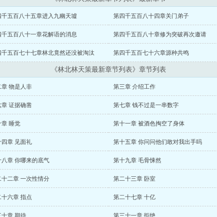
四千五百八十五章进入九幽天墟
第四千五百八十四章关门弟子
四千五百八十一章花解语的消息
第四千五百八十章修为突破再次邀请
四千五百七十七章林北竟然还没被淘汰
第四千五百七十六章源种共鸣
《林北林天策最新章节列表》章节列表
二章 物是人非
第三章 介绍工作
六章 证据确凿
第七章 钱不过是一串数字
章 睡觉
第十一章 被酒色掏空了身体
十四章 见面礼
第十五章 你问问他们敢对我出手吗
十八章 你哪来的底气
第十九章 毛骨悚然
二十二章 一次性情分
第二十三章 卧室
二十六章 指点
第二十七章 十亿
十章 期待
第三十一章 拒绝