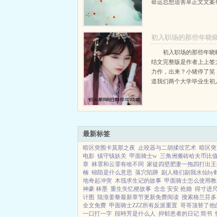
命运总想迫害草正文文案
自己是苟子一个很特别的
子是谁苟子不记得了但是
辈子打从娘胎开始的记忆
初入职场的那些年晓
能...
完结文
初入职场的那些年晓
结文完整版是作者上上签
晓晓马雅
力作，出来？小猪停了笑
道我们两个大学毕业生初
被社会狠狠的上了一课啊
情也不算是太糟糕，至少
些劫难后，我遇到了真心
帅。而你也不差呀...
最新标签
暗区突围卡莫那之夜
止咬器与二胡揉弦艺术
暗区突
电影
镇守镇妖关
甲面骑士w
三角洲搬砖哈夫币比
章
林霏和云霏有啥不同
家徒四壁肥妻一拖四打出王炸
楠
锦陌是什么意思
落穴陷阱
副人格们副我水仙by
地奇起冲突
木筏求生记的故事
甲面骑士怎么使用教
神豪 林墨
重生失忆梗故事
念念 安安 抢婚
得寸进
计图
陆淮姜黎最新章节更新免费阅读
搜索格兰芬多
全文免费
甲面骑士ZZZ所有反派重置
哥哥顶替了他
一口打一字
段時芳是什么人
抑郁患者的日记 简书