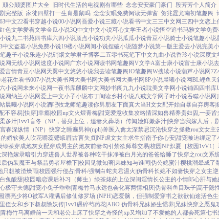
颠公颠婆图片大全
旧时代生活的电视剧有哪些
念念安安豪门豪门
段芳芳个人简介
剧完整版
家徒四壁打一生肖是鼠吗
念念安眠免费阅读无弹窗
贺兆霆尤南初笔趣阁
263中文
22看书
穿越小说
00小说网
吾爱小说
三藏小说
看书中文
三三中文网
三四中文
恋上
红色文学
爱看文学
金瓜小说
3Q中文
中文小说
可心文学
王者小说
悟空追书
玛雅文学
免费
小说
九二书苑
四书库
六四小说
顶点小说
功夫小说
瓜瓜小说
青豆小说
骑士小说
笔趣小说
63中文
盗墓小说
免费小说
19楼小说
网阅小说
捏破小说
随梦小说
第一版主
爱去小说
完美
笔趣子小说
乐趣小说
硝烟文学
君子博客
二五零书苑
笔下中文
九曲小说
香玲小说
深度文
说网
无线小说网
速度小说网
广东小说网
读书网
笔趣阁V
文学A
富士康小说
富士康小说
爱言情
青豆小说网
天翼中文
悠悠小说
我去读
笔趣阁IO
笔趣阁W
搜读小说
葫芦小说网
7
乡
老花生看书
007小说
大美书网
大美书网
大美书网
大美书网
8P小说
晨曦小说网
BL鲤鱼
天
六小说网
未来小说网
一夜书库
麒麟中文网
妙书阁
九九小说
耽美文学网
小说铺
四四书库
说网
纳兰小说网
爱上中文
小子小说
布丁阅读
乡村小说
八戒文学网
子叶小说
吞噬小说网
站
晨曦小说网
小说酒吧
牧龙师
笔趣读
你男朋友下面真大
当H文女配开始自暴自弃
房客|
女配不容易[快穿]
幸瘾|校园np
文火煨青梅|甜宠
爱意收集攻略
情深如兽
精养贵妇|乱
一妾皆
柔多汁|1vv1
盲冬（NP，替身上位，追妻火葬场）
传闻她鲜嫩多汁|快穿
当我嫁人后，
宫春深
纵情（NP）
快穿之睡遍男神(nph)
兽医
入禽太深
禁忌沉沦
快穿之拯救rou文女主
里的娇软美人
吹花嚼蕊
蹙蛾眉|古言
失贞|NP
虐文女主求生指南
予你心安|甜宠
被迫绑定了
级绿茶穿成炮灰女配
穿成男主的炮灰前妻
勾引禁欲师尊
交易|校园NP
炽夏［校园1vV1］
太深
艳嫁录
暗引力
穿进兽人世界被各种吃干抹净
被白月光的爸爸给睡了
快穿之rou文系
以后
伪装魔王与祭品勇者
屋檐下|校园
见微知著|弟妹
知与谁同|伪公媳
蜜汁樱桃
潮晕
成了
她只想被渣
燥雨|校园
强行侵占|骨科/强制
白蛇夫君
温火|伪骨科
长媳不如妻
快穿之女主逆
白兔
酸甜|校园暗恋
课后补习（师生）
绿茶婊的上位
深闺淫情
长公主的小情郎
心肝与她
心
极守夫德|甜宠
小兔子乖乖|青梅竹马
永远也会化雾
两情相厌|伪骨科
鱼目珠子|高干
隐
园
漂亮少将O被军A灌满后
修仙修罗场 (NPH)
恋爱脑，但强制爱
穿书之欲欲仙途
活色生
里侄女和乡下叔叔
除妖传|1vv1
碾碎芍药花|ABO 伪骨科兄妹
娇生惯养|兄妹
快穿之恶鬼
|青梅竹马
离婚前一天和老公上床了
快穿之奇怪的xp又增加了
不爱她的人都会死
第七书