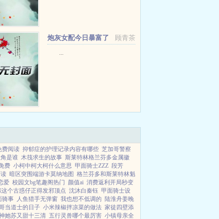
炮灰女配今日暴富了
顾青茶
吗+番外
...
免费阅读
抑郁症的护理记录内容有哪些
芝加哥警察
主角是谁
木筏求生的故事
斯莱特林格兰芬多金属徽
免费
小柯中柯大柯什么意思
甲面骑士ZZZ
段芳
阅读
暗区突围端游卡莫纳地图
格兰芬多和斯莱特林魁
恋爱
校园文bg笔趣阁热门
颜值ai
消费返利开局秒变
综这个古惑仔正得发邪顶点
沈沐白秦钰
甲面骑士设
面骑事
人鱼猎手无弹窗
我也想不低调的
陆淮舟姜晚
哥当道士的日子
小米辣椒拌凉菜的做法
家徒四壁添
神她苏又甜十三清
五行灵兽哪个最厉害
小镇母亲全