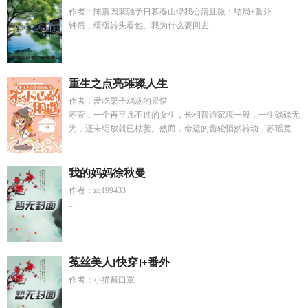
作者：陈嘉因裴驰予日暮春山绿我心清且微：结局+番外
钟后，缓缓转头看他。我为什么要回去...
重生之点亮璀璨人生
作者：爱吃栗子鸡汤的景惜
苏萱，一个再平凡不过的女生，长相普通家境一般，一生碌碌无
为，还未绽放就已枯萎。然而，命运的齿轮悄然转动，苏瑶竟...
我的妈妈徐秋曼
作者：zq199433
...
菟丝美人[快穿]+番外
作者：小猫戴口罩
...