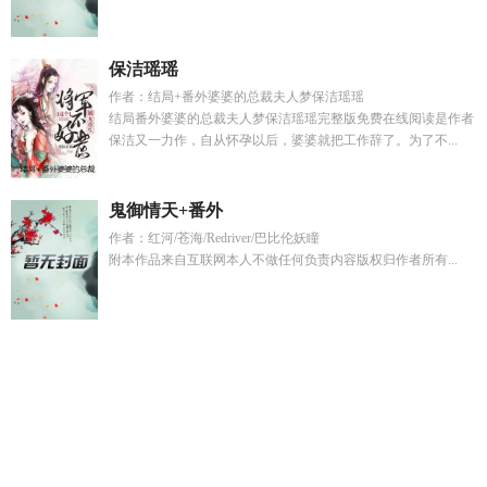
保洁瑶瑶
作者：结局+番外婆婆的总裁夫人梦保洁瑶瑶
结局番外婆婆的总裁夫人梦保洁瑶瑶完整版免费在线阅读是作者
保洁又一力作，自从怀孕以后，婆婆就把工作辞了。为了不...
鬼御情天+番外
作者：红河/苍海/Redriver/巴比伦妖瞳
附本作品来自互联网本人不做任何负责内容版权归作者所有...
大明最穷的国丈
跌入春潮什么时候写的
校草爱上灰姑娘电视
剧
打蛇上棍打一生肖
徐鹏潇和王涛有啥故事
痛症 豆瓣
死神
银和乱菊高燃混剪
熊出没之丛林探险日记
大明最穷锦衣卫
温
华兴
七零男主他后妈良月长安
山月不知心里事全诗是什么
七
零男主恶毒小妈但躺赢无错
和死对头玩游戏结果忘了叫停
词
综英美同人TXT
霸道总裁和大学生言情
姹女外传之诸神的