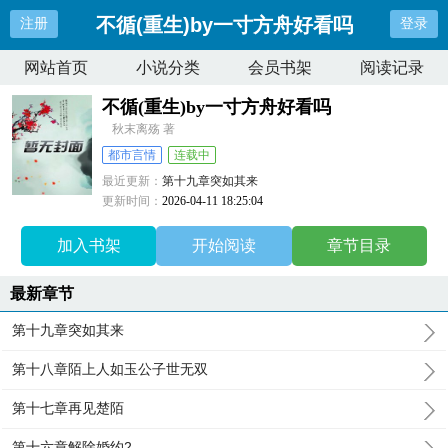
不循(重生)by一寸方舟好看吗
注册
登录
网站首页
小说分类
会员书架
阅读记录
不循(重生)by一寸方舟好看吗
秋末离殇 著
都市言情
连载中
最近更新：
第十九章突如其来
更新时间：
2026-04-11 18:25:04
加入书架
开始阅读
章节目录
最新章节
第十九章突如其来
第十八章陌上人如玉公子世无双
第十七章再见楚陌
第十六章解除婚约2