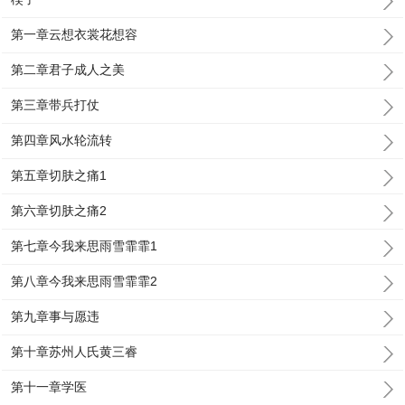
第一章云想衣裳花想容
第二章君子成人之美
第三章带兵打仗
第四章风水轮流转
第五章切肤之痛1
第六章切肤之痛2
第七章今我来思雨雪霏霏1
第八章今我来思雨雪霏霏2
第九章事与愿违
第十章苏州人氏黄三睿
第十一章学医