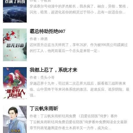
作者：子夜前
穿成赛尔号动漫中的罗杰船长，我杀疯了。融合，异能，繁殖，
闪光，暗黑，超进化若你的精灵过于弱小，总有一款适合你...
霸总特助拒绝007
作者：禅酒
迟轲晋升总监当天猝死了，享年26岁。作为被996黑公司蹂躏过
的打工人，他死前最后一个念头是来世一定...
我都上忍了，系统才来
作者：秃头小哥
穿越忍界十九年，苟过第二次忍界大战后，眼看着三战即将来
临。山中景终于等来词条系统的激活。超速反应。诡异阴险。最
强...
丁云帆朱雨昕
作者：丁云帆朱雨昕结局免费 《启爱在陪医″绮梦》番外
丁云帆朱雨昕结局免费启爱在陪医″绮梦番外免费阅读全文最新
章节列表笔趣阁是作者土木易羊又一力作，成为众...