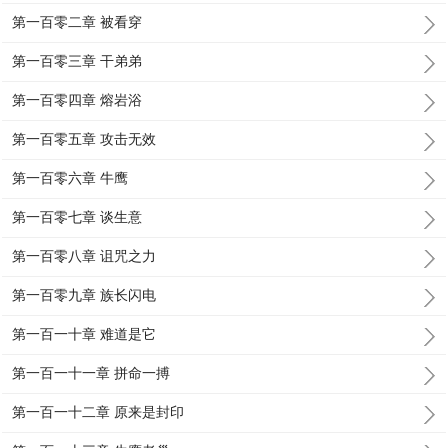
第一百零二章 被看穿
第一百零三章 干弟弟
第一百零四章 熔岩浴
第一百零五章 攻击无效
第一百零六章 牛鹰
第一百零七章 谈生意
第一百零八章 诅咒之力
第一百零九章 族长闪电
第一百一十章 难道是它
第一百一十一章 拼命一搏
第一百一十二章 原来是封印