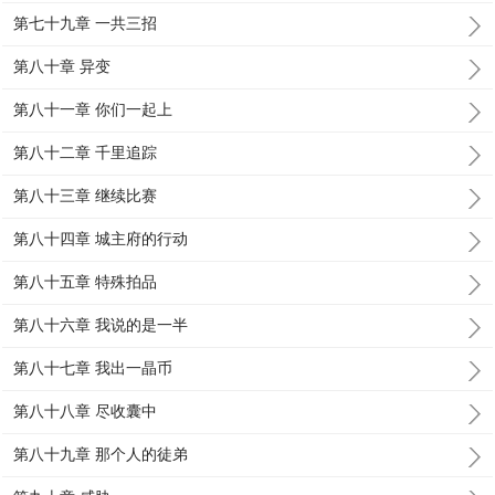
第七十九章 一共三招
第八十章 异变
第八十一章 你们一起上
第八十二章 千里追踪
第八十三章 继续比赛
第八十四章 城主府的行动
第八十五章 特殊拍品
第八十六章 我说的是一半
第八十七章 我出一晶币
第八十八章 尽收囊中
第八十九章 那个人的徒弟