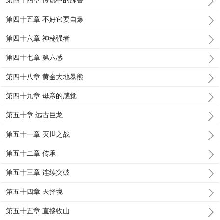
第四十四章 传说中的脉兽
第四十五章 不好它要自爆
第四十六章 神秘强者
第四十七章 第六感
第四十八章 黄金大地暴熊
第四十九章 母亲的感觉
第五十章 远古巨龙
第五十一章 灭世之战
第五十二章 传承
第五十三章 连续突破
第五十四章 天择境
第五十五章 直接收山