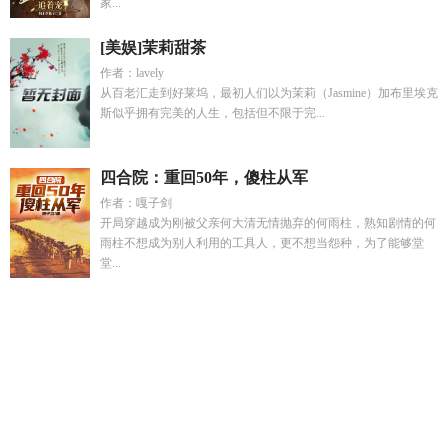
家...
[美娱]茉莉甜茶
作者：lavely
从百老汇走到好莱坞，最初人们以为茉莉（Jasmine）加布里埃克
斯似乎拥有完美的人生，包括但不限于完...
四合院：重回50年，傻柱从军
作者：嘎子剑
开局穿越成为刚被父亲何大清无情抛弃的何雨柱，熟知剧情的何
雨柱不想成为别人利用的工具人，更不想当怨种，为了能够堂
堂...
吕齐是谁
失踪5年修炼的
若若若若
沈雨晴江承泽林安远
君子
墨
九黎城九黎神柱
嫁入丞相府当后娘的
放弃继承声明书模
板
契约到期军医老婆说军婚不可离
生死之间发生的真实故
事
嫁入丞相府后我掀桌了
我在地狱种菜
穆穆君子之态
吾女
灵犀天命为凰
蛇美人男
发育型打野有哪些英雄
鸿蒙神剑武
魂
姬小满是什么
千劫眉第63章
元尊至高神力量更加强大
陈
江河黑道免费阅读
时念民
桃花皮心合男儿心
余笙笙唐诗宋