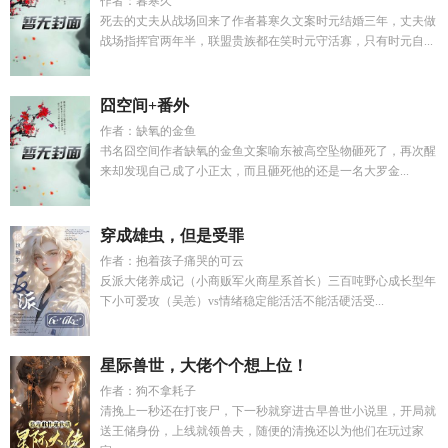
作者：暮寒久
死去的丈夫从战场回来了作者暮寒久文案时元结婚三年，丈夫做
战场指挥官两年半，联盟贵族都在笑时元守活寡，只有时元自...
囧空间+番外
作者：缺氧的金鱼
书名囧空间作者缺氧的金鱼文案喻东被高空坠物砸死了，再次醒
来却发现自己成了小正太，而且砸死他的还是一名大罗金...
穿成雄虫，但是受罪
作者：抱着孩子痛哭的可云
反派大佬养成记（小商贩军火商星系首长）三百吨野心成长型年
下小可爱攻（吴恙）vs情绪稳定能活活不能活硬活受...
星际兽世，大佬个个想上位！
作者：狗不拿耗子
清挽上一秒还在打丧尸，下一秒就穿进古早兽世小说里，开局就
送王储身份，上线就领兽夫，随便的清挽还以为他们在玩过家