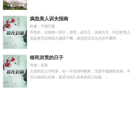
疯批美人训夫指南
作者：千桃万鹿
乔淮生，京城第一浪子，漂亮，会玩儿，花钱大方，约过的情人
加起来可以绕四九城排个圈，身边的宝贝儿次次不重样。...
移民洪荒的日子
作者：意真
大道的后儿子时辰，在一片混沌中醒来。无意中窥探的未来，不
仅让祂得以化形，更是与自己未来的恋人结缘。...
爹地妈咪请结婚
苏杨洁百度百科
人在妖尾开局抽取龙骑卡
盒
修仙回来后我在星际种田养崽连城无念 / 著
作精女配觉醒后
冰山父子慌了
娱乐反派专业户系统
齐云舟
顾尘遇陆烟全文免
费阅读最新章节
木槿花花
假太监3
我在虫族撩上将全文免费
阅读
勾心豆角
人在妖尾鼬模板
木槿半开
勇者与邪神游戏手
机版怎么
萧尘渊苏窈窈全文未删减
至若春和景明至若什么意