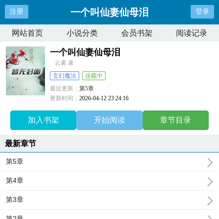
一个叫仙妻仙母泪
注册
登录
网站首页
小说分类
会员书架
阅读记录
一个叫仙妻仙母泪
云雾 著
玄幻魔法
连载中
最近更新：
第5章
更新时间：
2026-04-12 23:24:16
加入书架
开始阅读
章节目录
最新章节
第5章
第4章
第3章
第2章