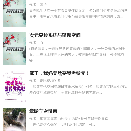
作者：菌行
秦春晓生活在一个有着灵魂伴侣设定，名为豪门少爷是顶流的世
界中，书中记录着豪门少爷与前夫影帝白明的情感纠缠，没...
次元穿梭系统与猎魔空间
作者：白
s市的清晨，一缕阳光透过窗帘的间隙射入，一座公寓的房间里
面。正在床上呼呼大睡的男人，被刺眼的阳光弄醒，模模糊糊
嘟...
麻了，我妈竟然要我考状元！
作者：爱吃杨梅的龙
［胎穿年代空间温馨日常细水长流］别名，胎穿五零刚出生的我
差点被溺毙遭瘟的，竟然还敢投生到我老林家...
章晞宁谢司南
作者：烟雨霏霏青山如是：结局+番外章晞宁谢司南
，但也是这么做的。明明我们刚结婚，可...